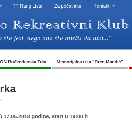
TT Rang Lista
Za početnike
Kontakt
ON Rođendanska Trka
Memorijalna trka “Dren Mandić”
trka
nt
) 17.05.2018 godine, start u 19:00 h