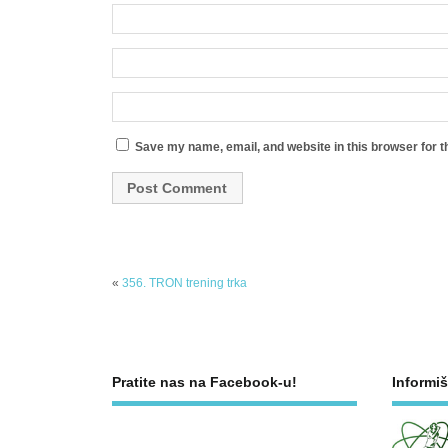
Save my name, email, and website in this browser for t
«
356. TRON trening trka
Pratite nas na Facebook-u!
Informiš