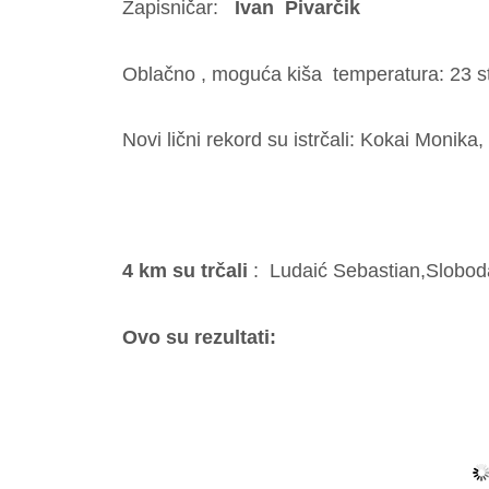
Zapisničar:
Ivan Pivarčik
Oblačno , moguća kiša temperatura: 23 
Novi lični rekord su istrčali: Kokai Monika
4 km su trčali
: Ludaić Sebastian,Slobod
Ovo su rezultati: