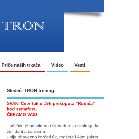
Priče naših trkača
Video
Vesti
Sledeći TRON trening:
SVAKI Četvrtak u 19h prekoputa "Rodića"
kod semafora.
ČEKAMO VAS!
- učešće je besplatno i slobodno za svakoga ko
želi da trči sa nama..
- nije obavezno istrčati 6k, možete i 4km (okret