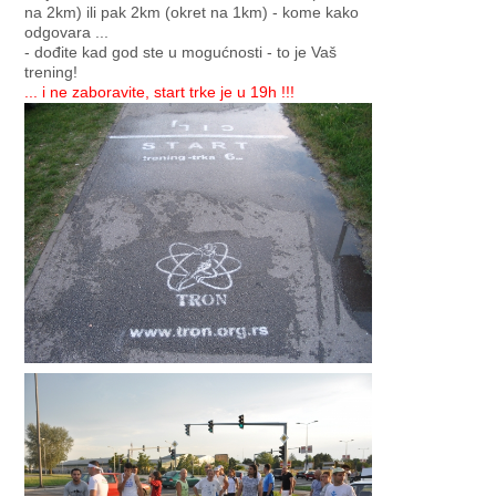
na 2km) ili pak 2km (okret na 1km) - kome kako
odgovara ...
- dođite kad god ste u mogućnosti - to je Vaš
trening!
... i ne zaboravite, start trke je u 19h !!!