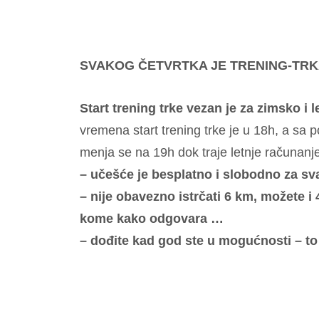
SVAKOG ČETVRTKA JE TRENING-TRK
Start trening trke vezan je za zimsko i
vremena start trening trke je u 18h, a sa
menja se na 19h dok traje letnje računanj
– učešće je besplatno i slobodno za sva
– nije obavezno istrčati 6 km, možete i 
kome kako odgovara …
– dođite kad god ste u mogućnosti – to 