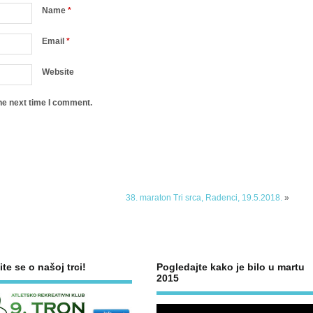
Name
*
Email
*
Website
he next time I comment.
38. maraton Tri srca, Radenci, 19.5.2018.
»
ite se o našoj trci!
Pogledajte kako je bilo u martu
2015