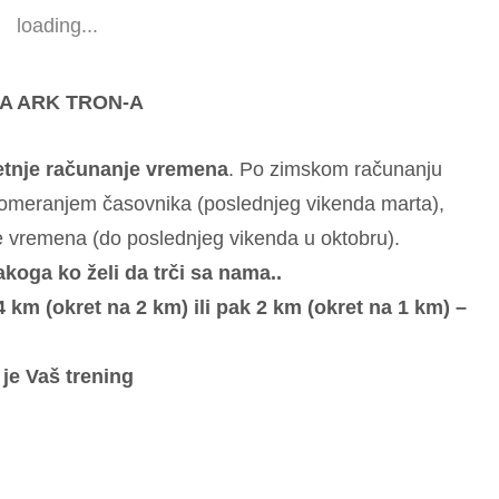
loading...
A ARK TRON-A
 letnje računanje vremena
. Po zimskom računanju
 pomeranjem časovnika (poslednjeg vikenda marta),
e vremena (do poslednjeg vikenda u oktobru).
koga ko želi da trči sa nama..
4 km (okret na 2 km) ili pak 2 km (okret na 1 km) –
je Vaš trening