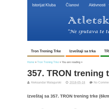
Istorijat Kluba
Članovi
Aktivnosti
Tron Trening Trke
Izveštaji sa trka
TR
Home
»
Tron Trening Trke
» You are reading »
357. TRON trening 
Aleksandar Malagurski
2018-05-18
No Comme
Izveštaj sa 357. TRON trening trke (6km