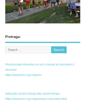
Pretraga:
Preračunajte kilometre na sat u minute po kilometru (i
obrnuto):
https://www.tron.org.rs/pace/
kalkulator brzine trčanja trke spram tempa:
https://www.tron.org.rs/pace/race-calculator.html