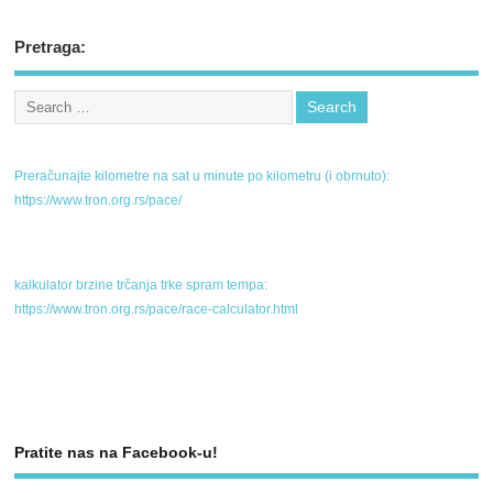
Pretraga:
Preračunajte kilometre na sat u minute po kilometru (i obrnuto):
https://www.tron.org.rs/pace/
kalkulator brzine trčanja trke spram tempa:
https://www.tron.org.rs/pace/race-calculator.html
Pratite nas na Facebook-u!