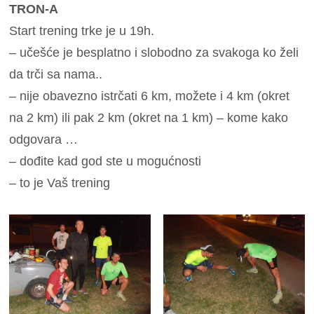
TRON-A
Start trening trke je u 19h.
– učešće je besplatno i slobodno za svakoga ko želi
da trči sa nama..
– nije obavezno istrčati 6 km, možete i 4 km (okret
na 2 km) ili pak 2 km (okret na 1 km) – kome kako
odgovara …
– dođite kad god ste u mogućnosti
– to je Vaš trening