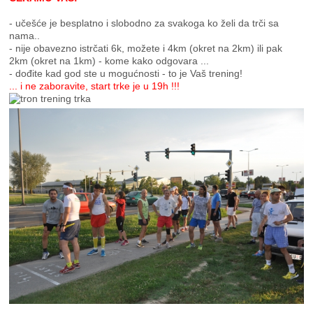
- učešće je besplatno i slobodno za svakoga ko želi da trči sa
nama..
- nije obavezno istrčati 6k, možete i 4km (okret na 2km) ili pak
2km (okret na 1km) - kome kako odgovara ...
- dođite kad god ste u mogućnosti - to je Vaš trening!
... i ne zaboravite, start trke je u 19h !!!