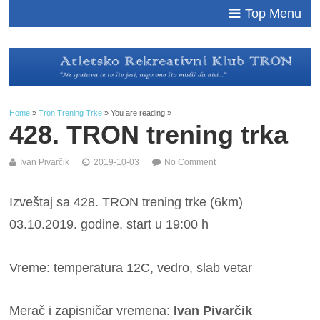
Top Menu
Home
»
Tron Trening Trke
» You are reading »
428. TRON trening trka
Ivan Pivarčik
2019-10-03
No Comment
Izveštaj sa 428. TRON trening trke (6km)
03.10.2019. godine, start u 19:00 h
Vreme: temperatura 12C, vedro, slab vetar
Merač i zapisničar vremena:
Ivan Pivarčik