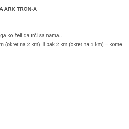
A ARK TRON-A
a ko želi da trči sa nama..
km (okret na 2 km) ili pak 2 km (okret na 1 km) – kome