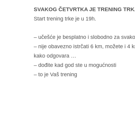
SVAKOG ČETVRTKA JE TRENING TRK
Start trening trke je u 19h.
– učešće je besplatno i slobodno za svakog
– nije obavezno istrčati 6 km, možete i 4 
kako odgovara …
– dođite kad god ste u mogućnosti
– to je Vaš trening