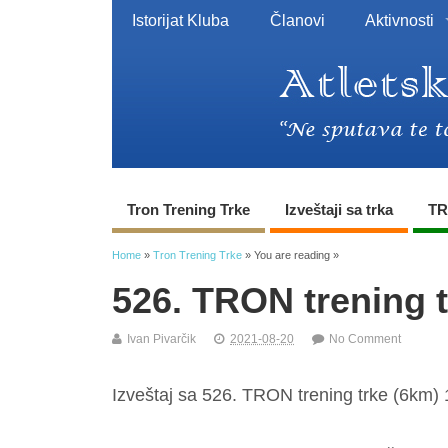
Istorijat Kluba
Članovi
Aktivnosti
Tron Trening Trke
Izveštaji sa trka
TR
Home
»
Tron Trening Trke
» You are reading »
526. TRON trening 
Ivan Pivarčik
2021-08-20
No Comment
Izveštaj sa 526. TRON trening trke (6km) 