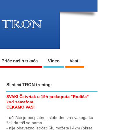
Priče naših trkača
Video
Vesti
Sledeći TRON trening:
SVAKI Četvrtak u 19h prekoputa "Rodića"
kod semafora.
ČEKAMO VAS!
- učešće je besplatno i slobodno za svakoga ko
želi da trči sa nama..
- nije obavezno istrčati 6k, možete i 4km (okret