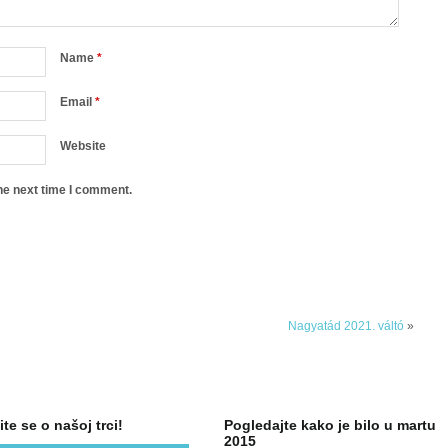
Name
*
Email
*
Website
he next time I comment.
Nagyatád 2021. váltó
»
ite se o našoj trci!
Pogledajte kako je bilo u martu
2015