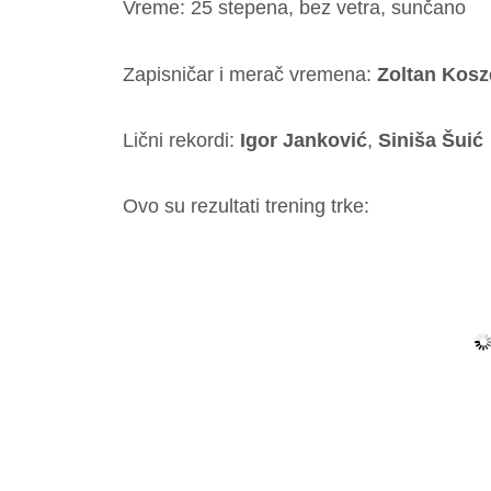
Vreme: 25 stepena, bez vetra, sunčano
Zapisničar i merač vremena:
Zoltan Kosz
Lični rekordi:
Igor Janković
,
Siniša Šuić
Ovo su rezultati trening trke: