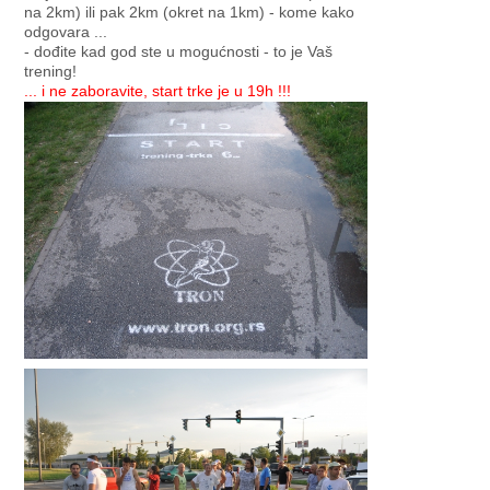
na 2km) ili pak 2km (okret na 1km) - kome kako
odgovara ...
- dođite kad god ste u mogućnosti - to je Vaš
trening!
... i ne zaboravite, start trke je u 19h !!!