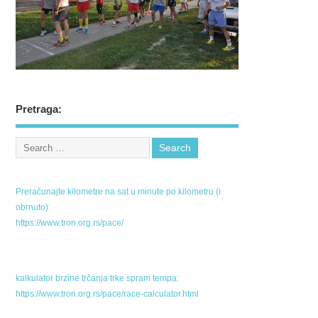
Pretraga:
Preračunajte kilometre na sat u minute po kilometru (i
obrnuto):
https://www.tron.org.rs/pace/
kalkulator brzine trčanja trke spram tempa:
https://www.tron.org.rs/pace/race-calculator.html