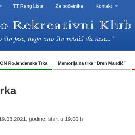
TT Rang Lista
Za početnike
Kontakt
ON Rođendanska Trka
Memorijalna trka “Dren Mandić”
trka
19.08.2021. godine, start u 19:00 h