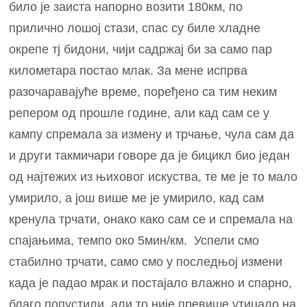
било је заиста напорно возити 180км, по
прилично лошој стази, спас су биле хладне
окрепе тј бидони, чији садржај би за само пар
километара постао млак. За мене испрва
разочаравајуће време, поређено са тим неким
репером од прошле године, али кад сам се у
кампу спремала за измену и трчање, чула сам да
и други такмичари говоре да је бицикл био један
од најтежих из њиховог искуства, те ме је то мало
умирило, а још више ме је умирило, кад сам
кренула трчати, онако како сам се и спремала на
спајањима, темпо око 5мин/км. Успели смо
стабилно трчати, само смо у последњој измени
када је падао мрак и постајало влажно и спарно,
благо попустили, али то није превише утицало на