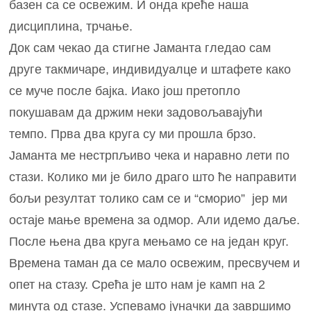
базен са се освежим. И онда креће наша
дисциплина, трчање.
Док сам чекао да стигне Јаманта гледао сам
друге такмичаре, индивидуалце и штафете како
се муче после бајка. Иако још претопло
покушавам да држим неки задовољавајући
темпо. Прва два круга су ми прошла брзо.
Јаманта ме нестрпљиво чека и наравно лети по
стази. Колико ми је било драго што ће направити
бољи резултат толико сам се и “сморио” јер ми
остаје мање времена за одмор. Али идемо даље.
После њена два круга мењамо се на један круг.
Времена таман да се мало освежим, пресвучем и
опет на стазу. Срећа је што нам је камп на 2
минута од стазе. Успевамо јуначки да завршимо