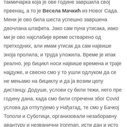
такмичарка која је ове године завршила свој
првенац, а то је
Весела Мачкић
из Новог Сада.
Мени је ово била шеста успешно завршена
двочлана штафета. Јако сам пуна утисака, иако
ми је ово најслабије време остварено од
претходних, али имам утисак да сам највише
зноја пролила, и труда уложила. Време је ипак
реално, јер бицикл носи највише времена и траје
најдуже, и свесно смо у то ушли одлуком да се
не мењамо на бициклу и да ја возим целу
дистанцу. Додуше, услови су били тежи, него пре
годину дана, када смо били спречени због Covid
услова да отпутујемо у Нађатад, те смо у Бачкој
Тополи и Суботици, организовали незаборавну
авантуру и незванични Ironman, исти дан и исто