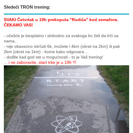
Sledeći TRON trening:
SVAKI Četvrtak u 19h prekoputa "Rodića" kod semafora.
ČEKAMO VAS!
- učešće je besplatno i slobodno za svakoga ko želi da trči sa
nama..
- nije obavezno istrčati 6k, možete i 4km (okret na 2km) ili pak
2km (okret na 1km) - kome kako odgovara ...
- dođite kad god ste u mogućnosti - to je Vaš trening!
... i ne zaboravite, start trke je u 19h !!!