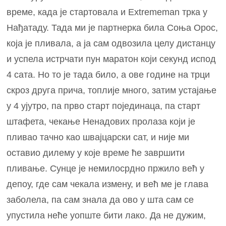
време, када је стартовала и Extrememan трка у
Нађатаду. Тада ми је партнерка била Соња Орос,
која је пливала, а ја сам одвозила целу дистанцу
и успела истрчати пун маратон који секунд испод
4 сата. Но то је тада било, а ове године на трци
скроз друга прича, топлије много, затим устајање
у 4 ујутро, па прво старт појединаца, па старт
штафета, чекање Ненадових пролаза који је
пливао тачно као швајцарски сат, и није ми
оставио дилему у које време ће завршити
пливање. Сунце је немилосрдно пржило већ у
депоу, где сам чекала измену, и већ ме је глава
заболела, па сам знала да ово у шта сам се
упустила неће уопште бити лако. Да не дужим,