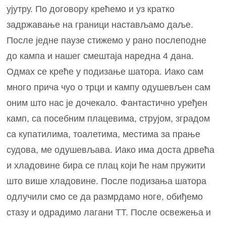
ујутру. По договору крећемо и уз кратко
задржавање на граници настављамо даље.
После једне паузе стижемо у рано послеподне
до кампа и нашег смештаја наредна 4 дана.
Одмах се креће у подизање шатора. Иако сам
много прича чуо о трци и кампу одушевљен сам
оним што нас је дочекало. Фантастично уређен
камп, са посебним плацевима, струјом, зградом
са купатилима, тоалетима, местима за прање
судова, ме одушевљава. Иако има доста дрвећа
и хладовине бира се плац који ће нам пружити
што више хладовине. После подизања шатора
одлучили смо се да размрдамо ноге, обиђемо
стазу и одрадимо лагани ТТ. После освежења и