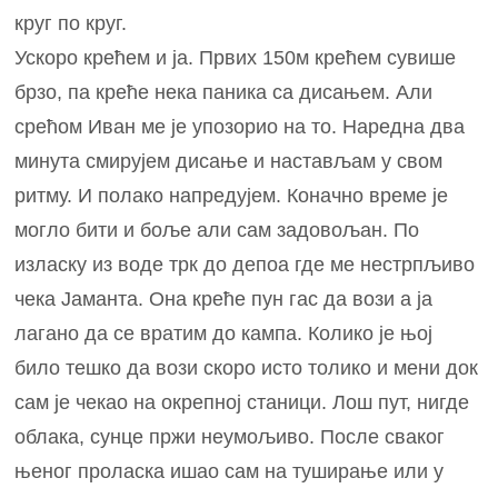
круг по круг.
Ускоро крећем и ја. Првих 150м крећем сувише
брзо, па креће нека паника са дисањем. Али
срећом Иван ме је упозорио на то. Наредна два
минута смирујем дисање и настављам у свом
ритму. И полако напредујем. Коначно време је
могло бити и боље али сам задовољан. По
изласку из воде трк до депоа где ме нестрпљиво
чека Јаманта. Она креће пун гас да вози а ја
лагано да се вратим до кампа. Колико је њој
било тешко да вози скоро исто толико и мени док
сам је чекао на окрепној станици. Лош пут, нигде
облака, сунце пржи неумољиво. После сваког
њеног проласка ишао сам на туширање или у