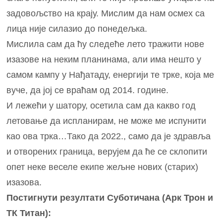
задовољство на крају. Мислим да нам осмех са
лица није силазио до понедељка.
Мислила сам да ћу следеће лето тражити нове
изазове на неким планинама, али има нешто у
самом кампу у Нађатаду, енергији те трке, која ме
вуче, да јој се враћам од 2014. године.
И лежећи у шатору, осетила сам да какво год
летовање да испланирам, не може ме испунити
као ова трка…Тако да 2022., само да је здравља
и отворених граница, верујем да ће се склопити
опет неке веселе екипе жељне нових (старих)
изазова.
Постигнути резултати Суботичана (Арк Трон и
ТК Титан):