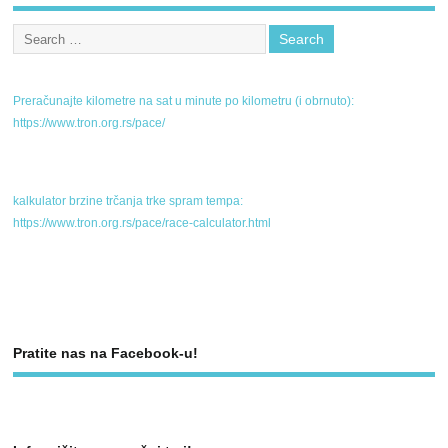
Preračunajte kilometre na sat u minute po kilometru (i obrnuto):
https://www.tron.org.rs/pace/
kalkulator brzine trčanja trke spram tempa:
https://www.tron.org.rs/pace/race-calculator.html
Pratite nas na Facebook-u!