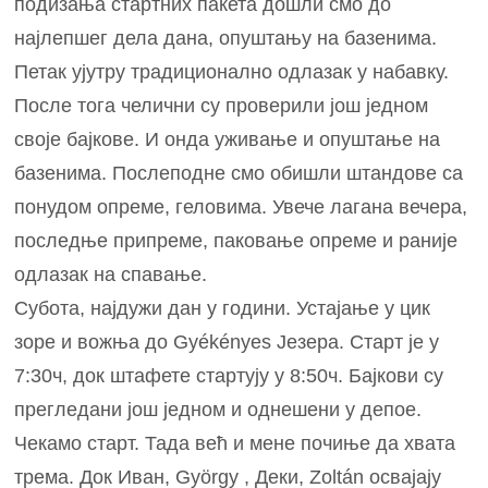
подизања стартних пакета дошли смо до
најлепшег дела дана, опуштању на базенима.
Петак ујутру традиционално одлазак у набавку.
После тога челични су проверили још једном
своје бајкове. И онда уживање и опуштање на
базенима. Послеподне смо обишли штандове са
понудом опреме, геловима. Увече лагана вечера,
последње припреме, паковање опреме и раније
одлазак на спавање.
Субота, најдужи дан у години. Устајање у цик
зоре и вожња до Gyékényes Језера. Старт је у
7:30ч, док штафете стартују у 8:50ч. Бајкови су
прегледани још једном и однешени у депое.
Чекамо старт. Тада већ и мене почиње да хвата
трема. Док Иван, György , Деки, Zoltán освајају