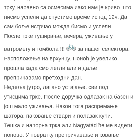
трку, наравно са осмесима иако нам је криво што
нисмо успели да спустимо време испод 12ч. Да
сам боље истрчао можда бисмо и успели.
После трке туширање, вечера, уживање у
ватромету и томбола !!!
за нашег селектора.
Расположење на врхунцу. Поноћ је увелико
прошла када смо легли али и даље
препричавамо претходни дан.
Недеља јутро, лагано устајање, сви под
утисцима трке. После доручка одлазак на базен и
још мало уживања. Након тога распремање
шатора, паковање ствари и полазак кући.
Тешка и напорна трка али Nagyatád ће ме видети
поново. У повратку препричавање и ковање