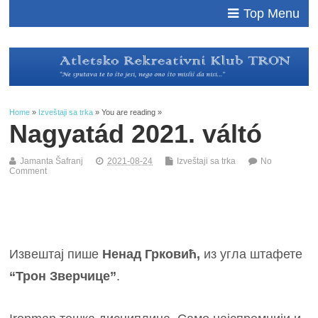
Top Menu
Home
»
Izveštaji sa trka
» You are reading »
Nagyatád 2021. váltó
Jamanta Šafranj
2021-08-24
Izveštaji sa trka
No
Comment
Извештај пише
Ненад Грковић,
из угла штафете
“Трон Зверчице”
.