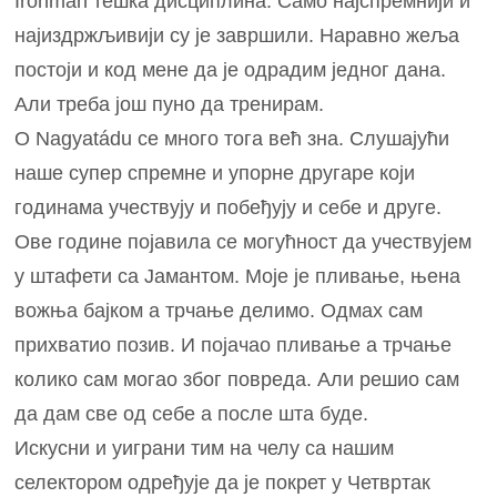
Ironman тешка дисциплина. Само најспремнији и
најиздржљивији су је завршили. Наравно жеља
постоји и код мене да је одрадим једног дана.
Али треба још пуно да тренирам.
О Nagyatádu се много тога већ зна. Слушајући
наше супер спремне и упорне другаре који
годинама учествују и побеђују и себе и друге.
Ове године појавила се могућност да учествујем
у штафети са Јамантом. Моје је пливање, њена
вожња бајком а трчање делимо. Одмах сам
прихватио позив. И појачао пливање а трчање
колико сам могао због повреда. Али решио сам
да дам све од себе а после шта буде.
Искусни и уиграни тим на челу са нашим
селектором одређује да је покрет у Четвртак