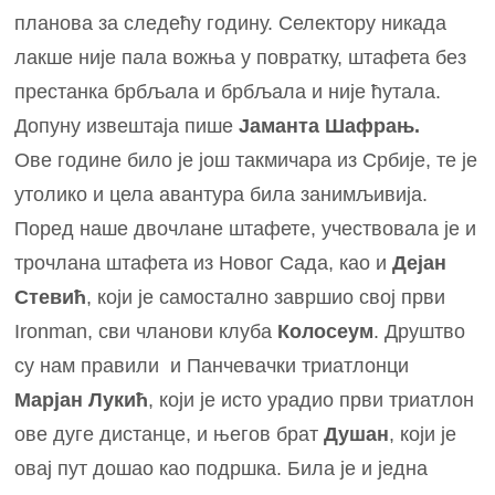
планова за следећу годину. Селектору никада
лакше није пала вожња у повратку, штафета без
престанка брбљала и брбљала и није ћутала.
Допуну извештаја пише
Јаманта Шафрањ.
Ове године било је још такмичара из Србије, те је
утолико и цела авантура била занимљивија.
Поред наше двочлане штафете, учествовала је и
трочлана штафета из Новог Сада, као и
Дејан
Стевић
, који је самостално завршио свој први
Ironman, сви чланови клуба
Колосеум
. Друштво
су нам правили и Панчевачки триатлонци
Марјан Лукић
, који је исто урадио први триатлон
ове дуге дистанце, и његов брат
Душан
, који је
овај пут дошао као подршка. Била је и једна