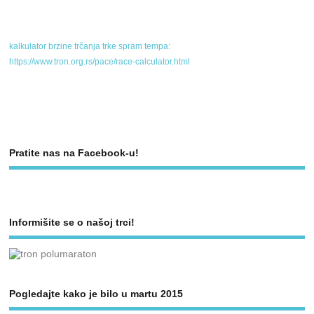
kalkulator brzine trčanja trke spram tempa:
https://www.tron.org.rs/pace/race-calculator.html
Pratite nas na Facebook-u!
Informišite se o našoj trci!
Pogledajte kako je bilo u martu 2015