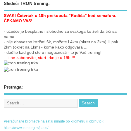
Sledeći TRON trening:
SVAKI Četvrtak u 19h prekoputa "Rodića" kod semafora.
ČEKAMO VAS!
- učešće je besplatno i slobodno za svakoga ko želi da trči sa
nama..
- nije obavezno istrčati 6k, možete i 4km (okret na 2km) ili pak
2km (okret na 1km) - kome kako odgovara ...
- dođite kad god ste u mogućnosti - to je Vaš trening!
... i ne zaboravite, start trke je u 19h !!!
Pretraga:
Preračunajte kilometre na sat u minute po kilometru (i obrnuto):
https://www.tron.org.rs/pace/