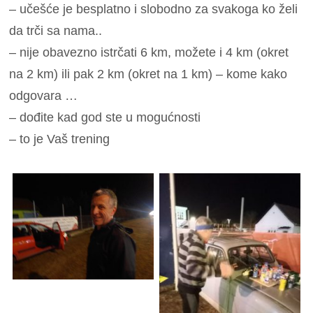
– učešće je besplatno i slobodno za svakoga ko želi
da trči sa nama..
– nije obavezno istrčati 6 km, možete i 4 km (okret
na 2 km) ili pak 2 km (okret na 1 km) – kome kako
odgovara …
– dođite kad god ste u mogućnosti
– to je Vaš trening