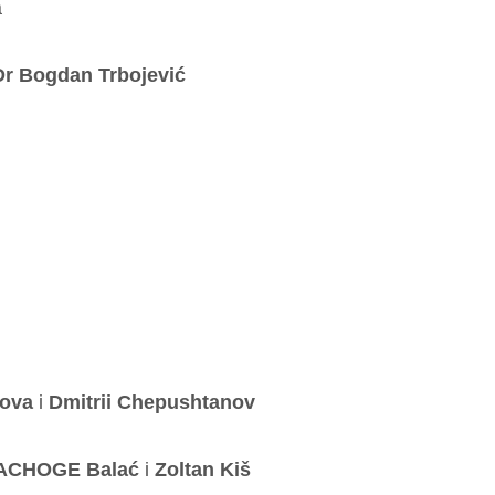
a
Dr Bogdan Trbojević
nova
i
Dmitrii Chepushtanov
ACHOGE Balać
i
Zoltan Kiš