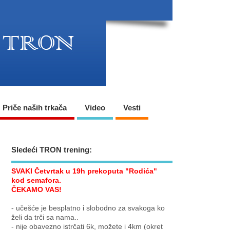
Priče naših trkača
Video
Vesti
Sledeći TRON trening:
SVAKI Četvrtak u 19h prekoputa "Rodića"
kod semafora.
ČEKAMO VAS!
- učešće je besplatno i slobodno za svakoga ko
želi da trči sa nama..
- nije obavezno istrčati 6k, možete i 4km (okret