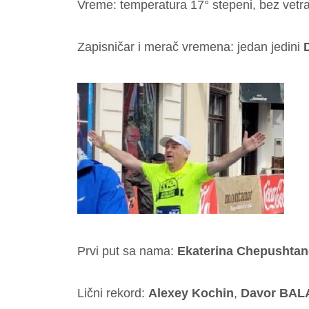
Vreme: temperatura 17° stepeni, bez vetr
Zapisničar i merač vremena: jedan jedini
Prvi put sa nama:
Ekaterina Chepushta
Lični rekord:
Alexey Kochin
,
Davor BAL