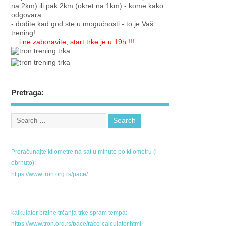
na 2km) ili pak 2km (okret na 1km) - kome kako
odgovara ...
- dođite kad god ste u mogućnosti - to je Vaš
trening!
... i ne zaboravite, start trke je u 19h !!!
Pretraga:
Preračunajte kilometre na sat u minute po kilometru (i
obrnuto):
https://www.tron.org.rs/pace/
kalkulator brzine trčanja trke spram tempa:
https://www.tron.org.rs/pace/race-calculator.html