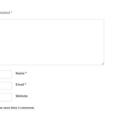
e marked
*
Name
*
Email
*
Website
he next time I comment.