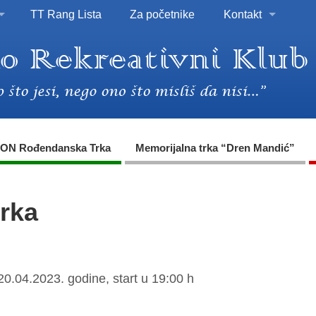
TT Rang Lista
Za početnike
Kontakt
ON Rođendanska Trka
Memorijalna trka “Dren Mandić”
trka
20.04.2023. godine, start u 19:00 h