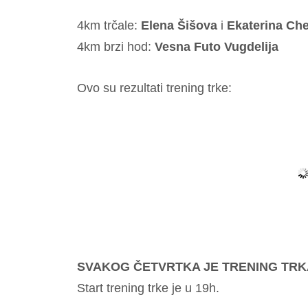
4km trčale:
Elena Šišova
i
Ekaterina Ch
4km brzi hod:
Vesna Futo Vugdelija
Ovo su rezultati trening trke:
SVAKOG ČETVRTKA JE TRENING TRK
Start trening trke je u 19h.