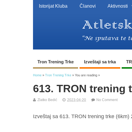
Istorijat Kluba
Članovi
Aktivnosti
Tron Trening Trke
Izveštaji sa trka
TR
Home
»
Tron Trening Trke
» You are reading »
613. TRON trening 
Zlatko Bedić
2023-04-20
No Comment
Izveštaj sa 613. TRON trening trke (6km) 