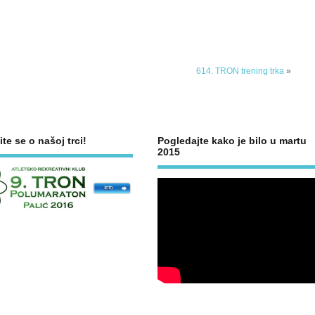
614. TRON trening trka
»
ite se o našoj trci!
Pogledajte kako je bilo u martu
2015