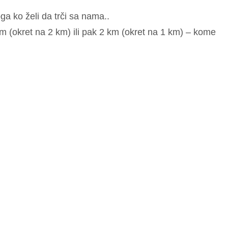
a ko želi da trči sa nama..
km (okret na 2 km) ili pak 2 km (okret na 1 km) – kome