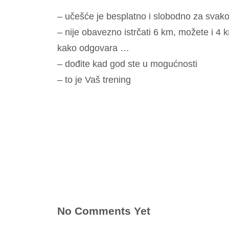
– učešće je besplatno i slobodno za svakog
– nije obavezno istrčati 6 km, možete i 4 
kako odgovara …
– dođite kad god ste u mogućnosti
– to je Vaš trening
No Comments Yet