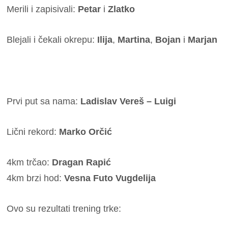
Merili i zapisivali:
Petar
i
Zlatko
Blejali i čekali okrepu:
Ilija
,
Martina
,
Bojan
i
Marjan
Prvi put sa nama:
Ladislav Vereš – Luigi
Lični rekord:
Marko Orčić
4km trčao:
Dragan Rapić
4km brzi hod:
Vesna Futo Vugdelija
Ovo su rezultati trening trke: