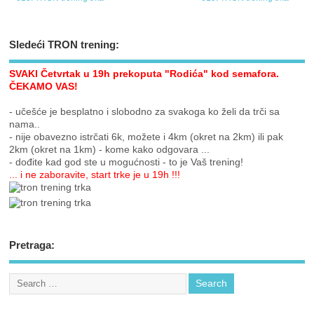
Sledeći TRON trening:
SVAKI Četvrtak u 19h prekoputa "Rodića" kod semafora.
ČEKAMO VAS!
- učešće je besplatno i slobodno za svakoga ko želi da trči sa
nama..
- nije obavezno istrčati 6k, možete i 4km (okret na 2km) ili pak
2km (okret na 1km) - kome kako odgovara ...
- dođite kad god ste u mogućnosti - to je Vaš trening!
... i ne zaboravite, start trke je u 19h !!!
Pretraga: