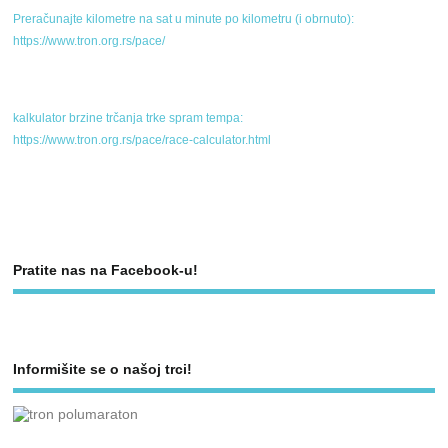
Preračunajte kilometre na sat u minute po kilometru (i obrnuto):
https://www.tron.org.rs/pace/
kalkulator brzine trčanja trke spram tempa:
https://www.tron.org.rs/pace/race-calculator.html
Pratite nas na Facebook-u!
Informišite se o našoj trci!