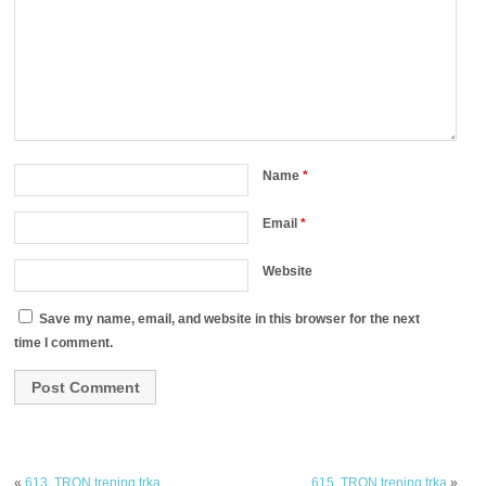
Name
*
Email
*
Website
Save my name, email, and website in this browser for the next
time I comment.
«
613. TRON trening trka
615. TRON trening trka
»