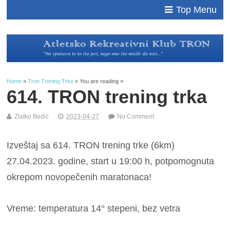
Top Menu
Home
»
Tron Trening Trke
» You are reading »
614. TRON trening trka
Zlatko Bedić
2023-04-27
No Comment
Izveštaj sa 614. TRON trening trke (6km)
27.04.2023. godine, start u 19:00 h, potpomognuta
okrepom novopečenih maratonaca!
Vreme: temperatura 14° stepeni, bez vetra