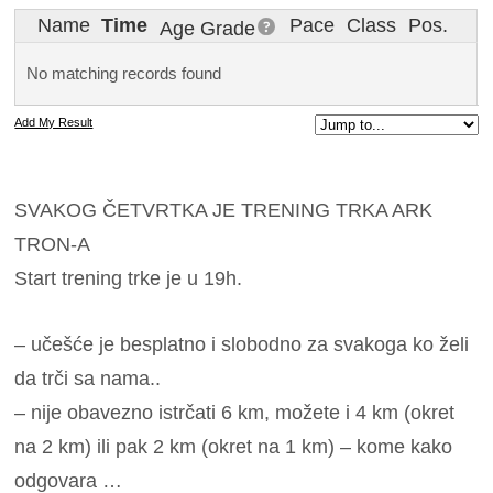
Name
Time
Pace
Class
Pos.
Age Grade
No matching records found
Add My Result
SVAKOG ČETVRTKA JE TRENING TRKA ARK
TRON-A
Start trening trke je u 19h.
– učešće je besplatno i slobodno za svakoga ko želi
da trči sa nama..
– nije obavezno istrčati 6 km, možete i 4 km (okret
na 2 km) ili pak 2 km (okret na 1 km) – kome kako
odgovara …