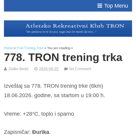
Top Menu
Home
»
Tron Trening Trke
» You are reading »
778. TRON trening trka
Zlatko Bedić
2026-06-25
No Comment
Izveštaj sa 778. TRON trening trke (6km)
18.06.2026. godine, sa startom u 19:00 h.
Vreme: +28°C, toplo i sparno
Zapisničar:
Đurika
.