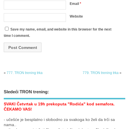
Email
*
Website
Save my name, email, and website in this browser for the next
time I comment.
«
777. TRON trening trka
779. TRON trening trka
»
Sledeći TRON trening:
SVAKI Četvrtak u 19h prekoputa "Rodića" kod semafora.
ČEKAMO VAS!
- učešće je besplatno i slobodno za svakoga ko želi da trči sa
nama..