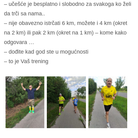
– učešće je besplatno i slobodno za svakoga ko želi
da trči sa nama..
– nije obavezno istrčati 6 km, možete i 4 km (okret
na 2 km) ili pak 2 km (okret na 1 km) – kome kako
odgovara …
– dođite kad god ste u mogućnosti
– to je Vaš trening