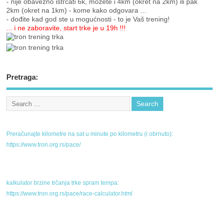
- nije obavezno istrčati 6k, možete i 4km (okret na 2km) ili pak
2km (okret na 1km) - kome kako odgovara ...
- dođite kad god ste u mogućnosti - to je Vaš trening!
... i ne zaboravite, start trke je u 19h !!!
Pretraga:
Preračunajte kilometre na sat u minute po kilometru (i obrnuto):
https://www.tron.org.rs/pace/
kalkulator brzine trčanja trke spram tempa:
https://www.tron.org.rs/pace/race-calculator.html