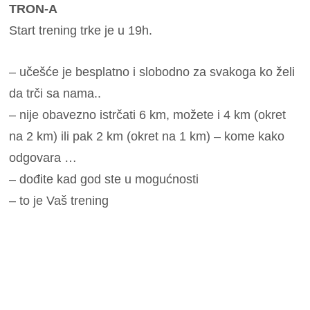
TRON-A
Start trening trke je u 19h.
– učešće je besplatno i slobodno za svakoga ko želi
da trči sa nama..
– nije obavezno istrčati 6 km, možete i 4 km (okret
na 2 km) ili pak 2 km (okret na 1 km) – kome kako
odgovara …
– dođite kad god ste u mogućnosti
– to je Vaš trening