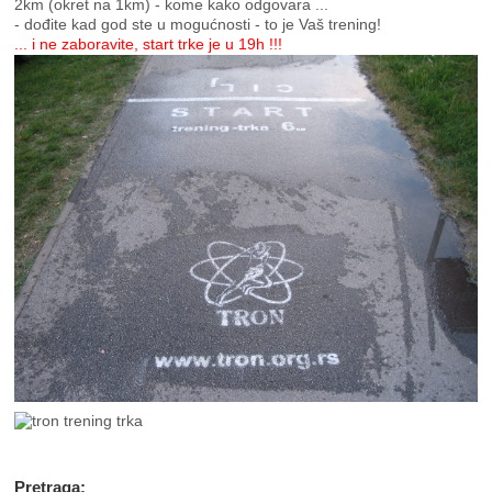
2km (okret na 1km) - kome kako odgovara ...
- dođite kad god ste u mogućnosti - to je Vaš trening!
... i ne zaboravite, start trke je u 19h !!!
Pretraga: