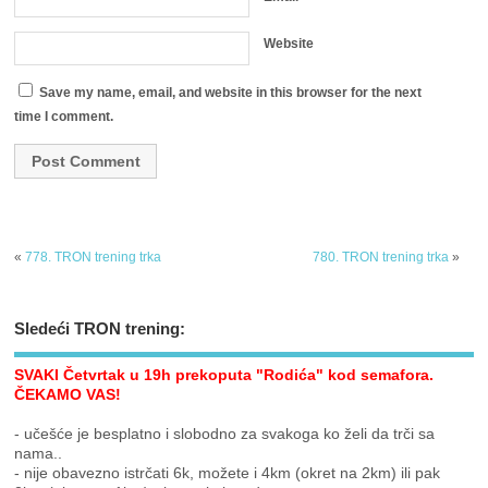
Website
Save my name, email, and website in this browser for the next
time I comment.
«
778. TRON trening trka
780. TRON trening trka
»
Sledeći TRON trening:
SVAKI Četvrtak u 19h prekoputa "Rodića" kod semafora.
ČEKAMO VAS!
- učešće je besplatno i slobodno za svakoga ko želi da trči sa
nama..
- nije obavezno istrčati 6k, možete i 4km (okret na 2km) ili pak