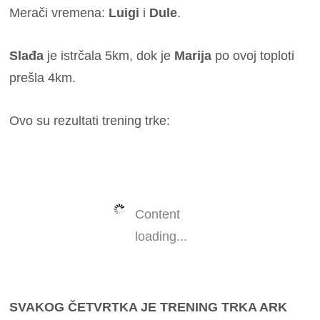
Merači vremena:
Luigi
i
Dule
.
Slađa
je istrčala 5km, dok je
Marija
po ovoj toploti
prešla 4km.
Ovo su rezultati trening trke:
Content
loading...
SVAKOG ČETVRTKA JE TRENING TRKA ARK