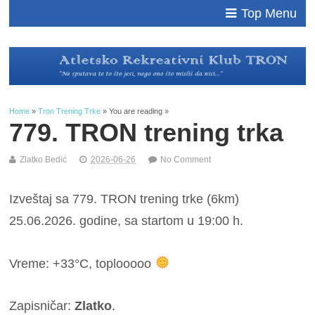
Top Menu
Home
»
Tron Trening Trke
» You are reading »
779. TRON trening trka
Zlatko Bedić
2026-06-26
No Comment
Izveštaj sa 779. TRON trening trke (6km)
25.06.2026. godine, sa startom u 19:00 h.
Vreme: +33°C, toplooooo
Zapisničar:
Zlatko
.