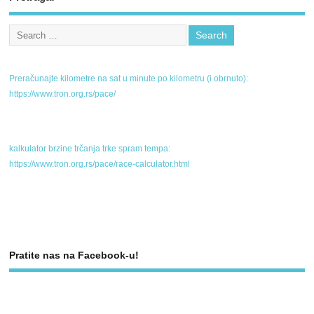
Preračunajte kilometre na sat u minute po kilometru (i obrnuto):
https://www.tron.org.rs/pace/
kalkulator brzine trčanja trke spram tempa:
https://www.tron.org.rs/pace/race-calculator.html
Pratite nas na Facebook-u!