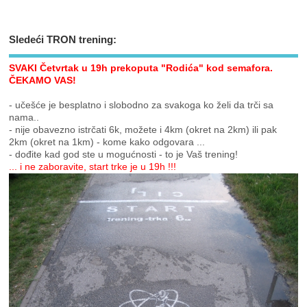
Sledeći TRON trening:
SVAKI Četvrtak u 19h prekoputa "Rodića" kod semafora.
ČEKAMO VAS!
- učešće je besplatno i slobodno za svakoga ko želi da trči sa
nama..
- nije obavezno istrčati 6k, možete i 4km (okret na 2km) ili pak
2km (okret na 1km) - kome kako odgovara ...
- dođite kad god ste u mogućnosti - to je Vaš trening!
... i ne zaboravite, start trke je u 19h !!!