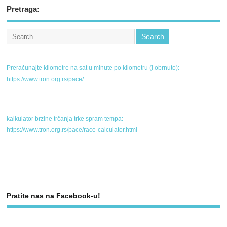
Pretraga:
Preračunajte kilometre na sat u minute po kilometru (i obrnuto):
https://www.tron.org.rs/pace/
kalkulator brzine trčanja trke spram tempa:
https://www.tron.org.rs/pace/race-calculator.html
Pratite nas na Facebook-u!