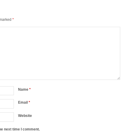
e marked
*
Name
*
Email
*
Website
he next time I comment.