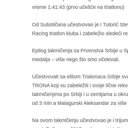
vreme 1:41:43 (prvo učešće na triatlonu)
Od Subotičana učestvovao je i Tutorić Ste
Racing triatlon kluba i zabeležio sledeći r
Epilog takmičenja sa Prvenstva Srbije u Spr
medalja – više nego što smo očekivali.
Učestvovati sa elitom Trialonaca Srbije sv
TRONA koji su zabeležili i svoje lične rek
takmičenjima po Srbiji i u zemljama u okruž
od 3 min a Malagurski Aleksandar za više
Na ovom takmičenju učestvovao je i trijumf