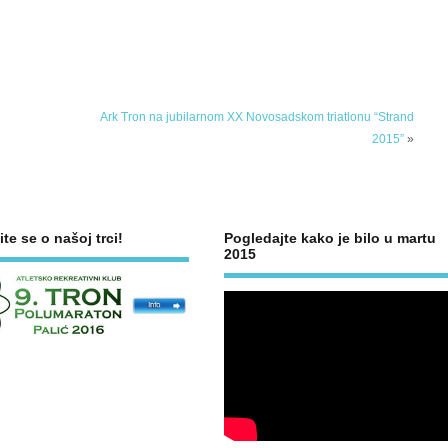
Ark Tron na jubilarnom XX Novosadskom triatlonu “Strand
2015”
»
ite se o našoj trci!
Pogledajte kako je bilo u martu
2015