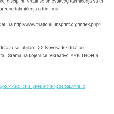
oj disciplini. Vratiti se sa ovakvog takmičenja sa tri
naredne takmičenja u triatlonu.
ti na http://www.triatlonklubsprint.org/index.php?
ržava se jubilarni XX Novosadski triatlon
ta i Srema na kojem će rekreativci ARK TRON-a
l2zqe2/AAB0czFJ_yENuFX9OjCRrSika?dl=0