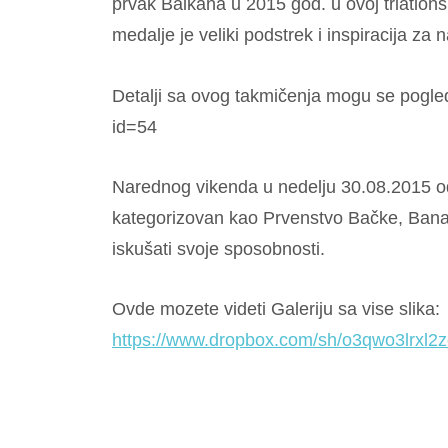
prvak Balkana u 2015 god. u ovoj triatlonsk
medalje je veliki podstrek i inspiracija za 
Detalji sa ovog takmičenja mogu se pogleda
id=54
Narednog vikenda u nedelju 30.08.2015 od
kategorizovan kao Prvenstvo Bačke, Bana
iskušati svoje sposobnosti.
Ovde mozete videti Galeriju sa vise slika:
https://www.dropbox.com/sh/o3qwo3lrx