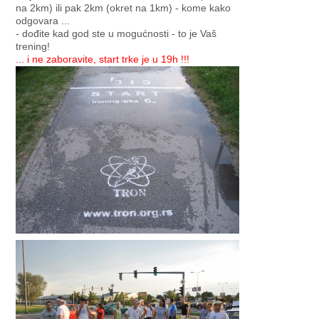
na 2km) ili pak 2km (okret na 1km) - kome kako
odgovara ...
- dođite kad god ste u mogućnosti - to je Vaš
trening!
... i ne zaboravite, start trke je u 19h !!!