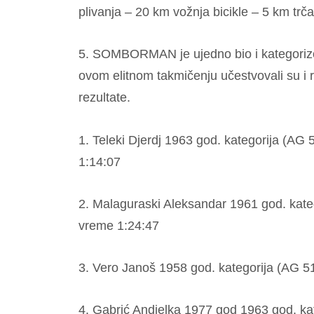
plivanja – 20 km vožnja bicikle – 5 km trča
5. SOMBORMAN je ujedno bio i kategori
ovom elitnom takmičenju učestvovali su i r
rezultate.
1. Teleki Djerdj 1963 god. kategorija 
1:14:07
2. Malaguraski Aleksandar 1961 god. ka
vreme 1:24:47
3. Vero Janoš 1958 god. kategorija (AG
4. Gabrić Andjelka 1977 god 1963 god. 