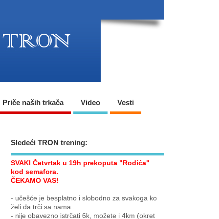
Priče naših trkača
Video
Vesti
Sledeći TRON trening:
SVAKI Četvrtak u 19h prekoputa "Rodića"
kod semafora.
ČEKAMO VAS!
- učešće je besplatno i slobodno za svakoga ko
želi da trči sa nama..
- nije obavezno istrčati 6k, možete i 4km (okret