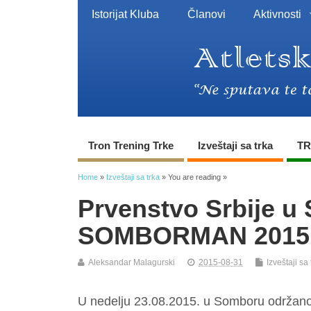
Istorijat Kluba
Članovi
Aktivnosti
Tron Trening Trke
Izveštaji sa trka
TR
Home
»
Izveštaji sa trka
» You are reading »
Prvenstvo Srbije u 
SOMBORMAN 2015
Aleksandar Malagurski
2015-08-31
Izveštaji sa 
U nedelju 23.08.2015. u Somboru održano j