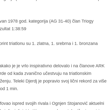
van 1978 god. kategorija (AG 31-40) član Triogy
ezultat 1:38:59
int triatlonu su 1. zlatna, 1. srebrna i 1. bronzana
akako je je vrlo inspirativno delovalo i na članove ARK
orde od kada zvanično učestvuju na triatlonskim
enju. Teleki Djerdj je popravio svoj lični rekord za više
 od 1 min.
ovao ispred svojih rivala i Ognjen Stojanović aktuelni