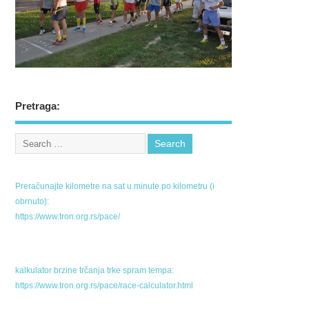
Pretraga:
Preračunajte kilometre na sat u minute po kilometru (i
obrnuto):
https://www.tron.org.rs/pace/
kalkulator brzine trčanja trke spram tempa:
https://www.tron.org.rs/pace/race-calculator.html