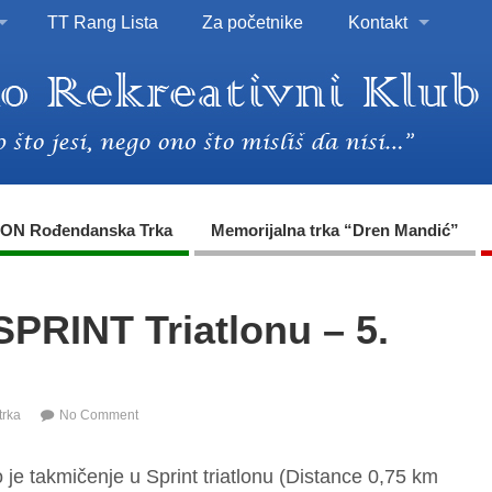
TT Rang Lista
Za početnike
Kontakt
ON Rođendanska Trka
Memorijalna trka “Dren Mandić”
SPRINT Triatlonu – 5.
trka
No Comment
e takmičenje u Sprint triatlonu (Distance 0,75 km