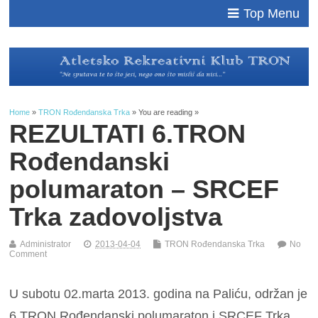
Top Menu
Home
»
TRON Rođendanska Trka
» You are reading »
REZULTATI 6.TRON
Rođendanski
polumaraton – SRCEF
Trka zadovoljstva
Administrator
2013-04-04
TRON Rođendanska Trka
No
Comment
U subotu 02.marta 2013. godina na Paliću, održan je
6.TRON Rođendanski polumaraton i SRCEF Trka