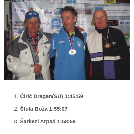
Ćirić Dragan(SU) 1:45:59
Štula Boža 1:55:07
Šarkezi Arpad 1:58:59