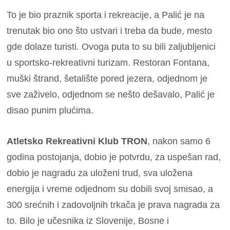
To je bio praznik sporta i rekreacije, a Palić je na
trenutak bio ono što ustvari i treba da bude, mesto
gde dolaze turisti. Ovoga puta to su bili zaljubljenici
u sportsko-rekreativni turizam. Restoran Fontana,
muški štrand, šetalište pored jezera, odjednom je
sve zaživelo, odjednom se nešto dešavalo, Palić je
disao punim plućima.
Atletsko Rekreativni Klub TRON
, nakon samo 6
godina postojanja, dobio je potvrdu, za uspešan rad,
dobio je nagradu za uloženi trud, sva uložena
energija i vreme odjednom su dobili svoj smisao, a
300 srećnih i zadovoljnih trkača je prava nagrada za
to. Bilo je učesnika iz Slovenije, Bosne i