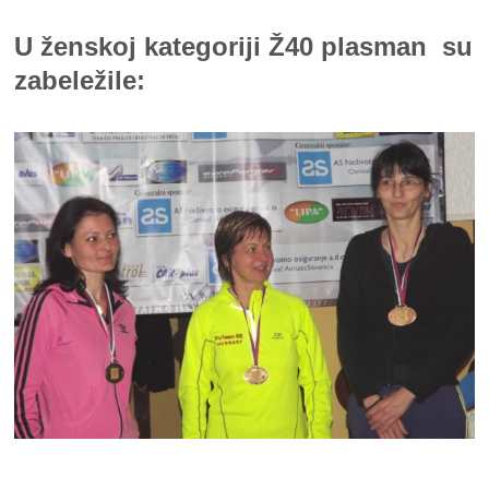
U ženskoj kategoriji Ž40 plasman su
zabeležile: