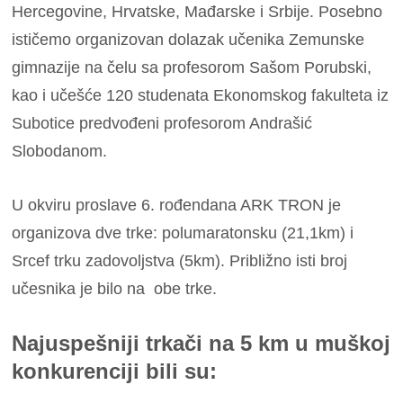
Hercegovine, Hrvatske, Mađarske i Srbije. Posebno
ističemo organizovan dolazak učenika Zemunske
gimnazije na čelu sa profesorom Sašom Porubski,
kao i učešće 120 studenata Ekonomskog fakulteta iz
Subotice predvođeni profesorom Andrašić
Slobodanom.
U okviru proslave 6. rođendana ARK TRON je
organizova dve trke: polumaratonsku (21,1km) i
Srcef trku zadovoljstva (5km). Približno isti broj
učesnika je bilo na obe trke.
Najuspešniji trkači na 5 km u muškoj
konkurenciji bili su: