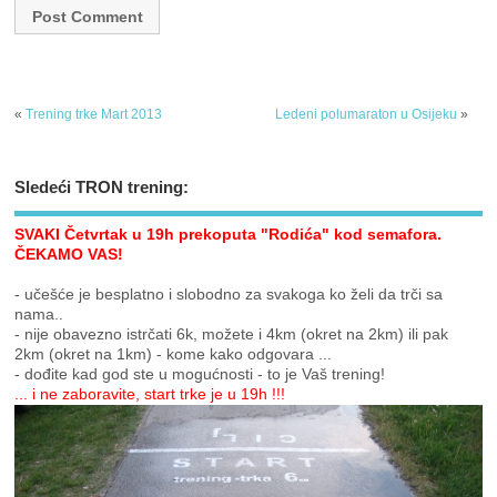
«
Trening trke Mart 2013
Ledeni polumaraton u Osijeku
»
Sledeći TRON trening:
SVAKI Četvrtak u 19h prekoputa "Rodića" kod semafora.
ČEKAMO VAS!
- učešće je besplatno i slobodno za svakoga ko želi da trči sa
nama..
- nije obavezno istrčati 6k, možete i 4km (okret na 2km) ili pak
2km (okret na 1km) - kome kako odgovara ...
- dođite kad god ste u mogućnosti - to je Vaš trening!
... i ne zaboravite, start trke je u 19h !!!