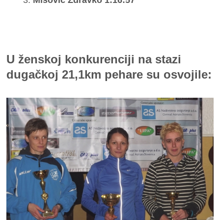
Mišović Zdravko 1:16:57
U ženskoj konkurenciji na stazi
dugačkoj 21,1km pehare su osvojile: