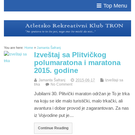
Top Menu
You are here:
Home
»
Jamanta Šafranj
Izveštaj sa Plitvičkog
polumaratona i maratona
2015. godine
Jamanta Šafranj
2015-06-17
Izveštaji sa
trka
No Comment
Jubilarni 30. Plitvički maraton održan je To je trka
na koju se ide malo turistički, malo trkački, ali
avantura i dobar provod je zagarantovan. Za nas
iz Vojvodine put je…
Continue Reading