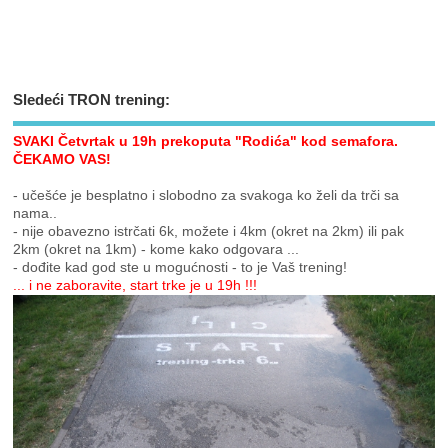
Sledeći TRON trening:
SVAKI Četvrtak u 19h prekoputa "Rodića" kod semafora.
ČEKAMO VAS!
- učešće je besplatno i slobodno za svakoga ko želi da trči sa
nama..
- nije obavezno istrčati 6k, možete i 4km (okret na 2km) ili pak
2km (okret na 1km) - kome kako odgovara ...
- dođite kad god ste u mogućnosti - to je Vaš trening!
... i ne zaboravite, start trke je u 19h !!!