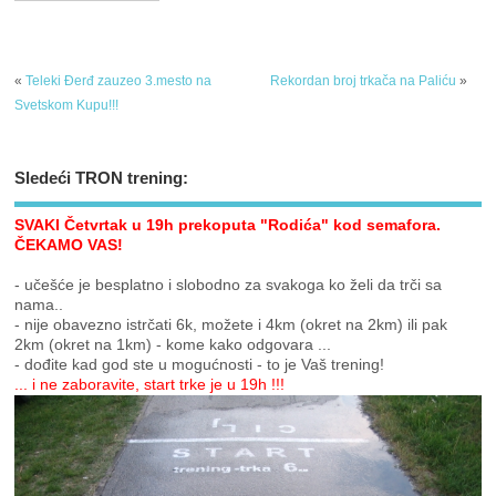
«
Teleki Đerđ zauzeo 3.mesto na
Rekordan broj trkača na Paliću
»
Svetskom Kupu!!!
Sledeći TRON trening:
SVAKI Četvrtak u 19h prekoputa "Rodića" kod semafora.
ČEKAMO VAS!
- učešće je besplatno i slobodno za svakoga ko želi da trči sa
nama..
- nije obavezno istrčati 6k, možete i 4km (okret na 2km) ili pak
2km (okret na 1km) - kome kako odgovara ...
- dođite kad god ste u mogućnosti - to je Vaš trening!
... i ne zaboravite, start trke je u 19h !!!