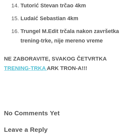
Tutorić Stevan trčao 4km
Ludaić Sebastian 4km
Trungel M.Edit trčala nakon završetka
trening-trke, nije mereno vreme
NE ZABORAVITE, SVAKOG ČETVRTKA
TRENING-TRKA
ARK TRON-A!!!
No Comments Yet
Leave a Reply