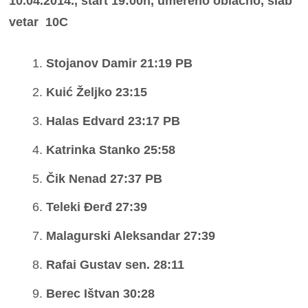
10.04.2014., start 19:00h, umereno oblačno, slab
vetar 10C
Stojanov Damir 21:19 PB
Kuić Željko 23:15
Halas Edvard 23:17 PB
Katrinka Stanko 25:58
Čik Nenad 27:37 PB
Teleki Đerđ 27:39
Malagurski Aleksandar 27:39
Rafai Gustav sen. 28:11
Berec Ištvan 30:28