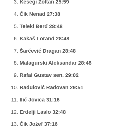
Kesegi Zoltan 25:59
Čik Nenad 27:38
Teleki Đerđ 28:48
Kakaš Lorand 28:48
Šarčević Dragan 28:48
Malagurski Aleksandar 28:48
Rafai Gustav sen. 29:02
Radulović Radovan 29:51
Ilić Jovica 31:16
Erdelji Laslo 32:48
Čik Jožef 37:16