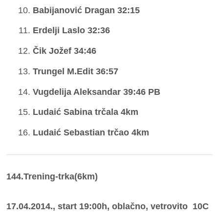
Babijanović Dragan 32:15
Erdelji Laslo 32:36
Čik Jožef 34:46
Trungel M.Edit 36:57
Vugdelija Aleksandar 39:46 PB
Ludaić Sabina trčala 4km
Ludaić Sebastian trčao 4km
144.Trening-trka(6km)
17.04.2014., start 19:00h, oblačno, vetrovito 10C