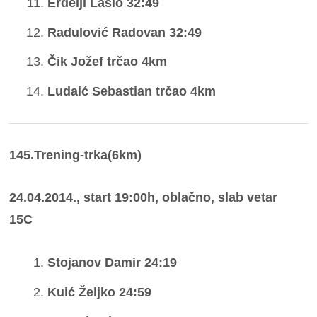
Erdelji Laslo 32:49
Radulović Radovan 32:49
Čik Jožef trčao 4km
Ludaić Sebastian trčao 4km
145.Trening-trka(6km)
24.04.2014., start 19:00h, oblačno, slab vetar
15C
Stojanov Damir 24:19
Kuić Željko 24:59