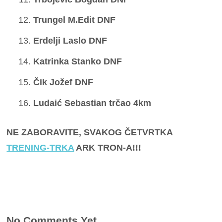
Trungel M.Edit DNF
Erdelji Laslo DNF
Katrinka Stanko DNF
Čik Jožef DNF
Ludaić Sebastian trčao 4km
NE ZABORAVITE, SVAKOG ČETVRTKA
TRENING-TRKA
ARK TRON-A!!!
No Comments Yet