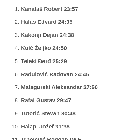
Kanalaš Robert 23:57
Halas Edvard 24:35
Kakonji Dejan 24:38
Kuić Željko 24:50
Teleki Đerđ 25:29
Radulović Radovan 24:45
Malagurski Aleksandar 27:50
Rafai Gustav 29:47
Tutorić Stevan 30:48
Halapi Jožef 31:36
Trbojević Bogdan DNF