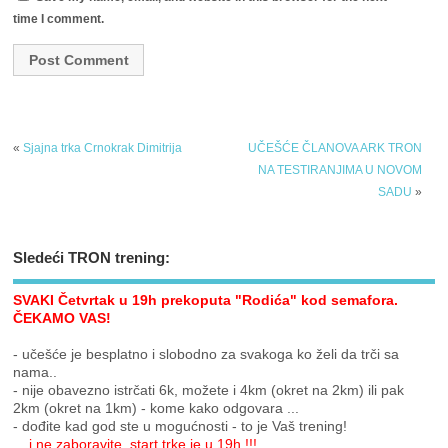
time I comment.
«
Sjajna trka Crnokrak Dimitrija
UČEŠĆE ČLANOVA ARK TRON
NA TESTIRANJIMA U NOVOM
SADU
»
Sledeći TRON trening:
SVAKI Četvrtak u 19h prekoputa "Rodića" kod semafora.
ČEKAMO VAS!
- učešće je besplatno i slobodno za svakoga ko želi da trči sa
nama..
- nije obavezno istrčati 6k, možete i 4km (okret na 2km) ili pak
2km (okret na 1km) - kome kako odgovara ...
- dođite kad god ste u mogućnosti - to je Vaš trening!
... i ne zaboravite, start trke je u 19h !!!