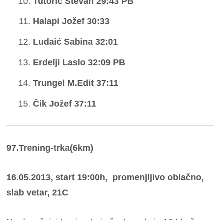
Tutorić Stevan 29:43 PB
Halapi Jožef 30:33
Ludaić Sabina 32:01
Erdelji Laslo 32:09 PB
Trungel M.Edit 37:11
Čik Jožef 37:11
97.Trening-trka(6km)
16.05.2013, start 19:00h, promenjljivo oblačno,
slab vetar, 21C