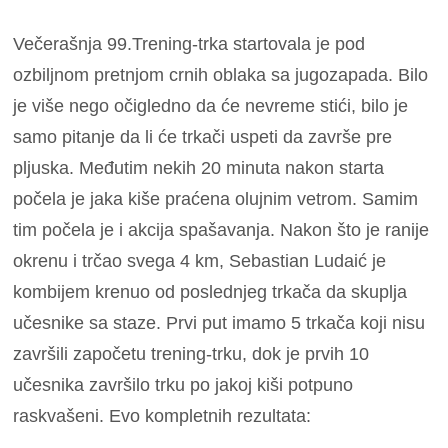
Večerašnja 99.Trening-trka startovala je pod
ozbiljnom pretnjom crnih oblaka sa jugozapada. Bilo
je više nego očigledno da će nevreme stići, bilo je
samo pitanje da li će trkači uspeti da završe pre
pljuska. Međutim nekih 20 minuta nakon starta
počela je jaka kiše praćena olujnim vetrom. Samim
tim počela je i akcija spašavanja. Nakon što je ranije
okrenu i trčao svega 4 km, Sebastian Ludaić je
kombijem krenuo od poslednjeg trkača da skuplja
učesnike sa staze. Prvi put imamo 5 trkača koji nisu
završili započetu trening-trku, dok je prvih 10
učesnika završilo trku po jakoj kiši potpuno
raskvašeni. Evo kompletnih rezultata: