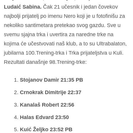
Ludaić Sabina.
Čak 21 učesnik i jedan čovekov
najbolji prijatelj po imenu Nero koji je u fotofinišu za
nekoliko santimetara pretekao svog gazdu. Sve u
svemu sjajna trka i uvertira za naredne trke na
kojima će učestvovati naš klub, a to su Ultrabalaton,
jubilarna 100.Trening-trka i Trka prijateljstva u Kuli.
Rezultati današnje 98.Trening-trke:
Stojanov Damir 21:35 PB
Crnokrak Dimitrije 22:37
Kanalaš Robert 22:56
Halas Edvard 23:50
Kuić Željko 23:52 PB