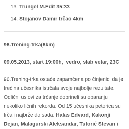
Trungel M.Edit 35:33
Stojanov Damir trčao 4km
96.Trening-trka(6km)
09.05.2013, start 19:00h, vedro, slab vetar, 23C
96.Trening-trka ostaće zapamćena po činjenici da je
trećina učesnika istrčala svoje najbolje rezultate.
Odlični uslovi za trčanje doprineli su obaranju
nekoliko ličnih rekorda. Od 15 učesnika petorica su
trčali najbrže do sada:
Halas Edvard, Kakonji
Dejan, Malagurski Aleksandar, Tutorić Stevan i