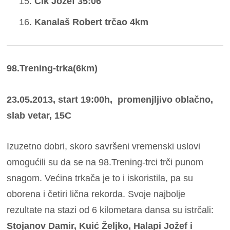
Čik Jožef 35:06
Kanalaš Robert trčao 4km
98.Trening-trka(6km)
23.05.2013, start 19:00h, promenjljivo oblačno,
slab vetar, 15C
Izuzetno dobri, skoro savršeni vremenski uslovi
omogućili su da se na 98.Trening-trci trči punom
snagom. Većina trkača je to i iskoristila, pa su
oborena i četiri lična rekorda. Svoje najbolje
rezultate na stazi od 6 kilometara dansa su istrčali:
Stojanov Damir, Kuić Željko, Halapi Jožef i