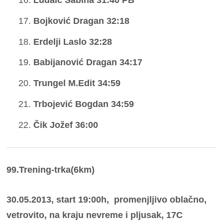
Ludaić Sabina 31:40 PB
Bojković Dragan 32:18
Erdelji Laslo 32:28
Babijanović Dragan 34:17
Trungel M.Edit 34:59
Trbojević Bogdan 34:59
Čik Jožef 36:00
99.Trening-trka(6km)
30.05.2013, start 19:00h, promenjljivo oblačno,
vetrovito, na kraju nevreme i pljusak, 17C