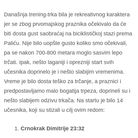
Današnja trening-trka bila je rekreativnog karaktera
jer se zbog prvomajskog praznika očekivalo da će
biti dosta gust saobraćaj na biciklističkoj stazi prema
Paliću. Nije bilo uopšte gusto koliko smo očekivali,
pa se nakon 700-800 metara moglo sasvim lepo
trčati. Ipak, nešto laganiji i oprezniji start svih
učesnika doprinelo je i nešto slabijim vremenima.
Vreme je bilo dosta teško za trčanje, a praznici i
predpostavljamo malo bogatija trpeza, doprineli su i
nešto slabijem odzivu trkača. Na startu je bilo 14
učesnika, koji su stizali u cilj ovim redom:
Crnokrak Dimitrije 23:32