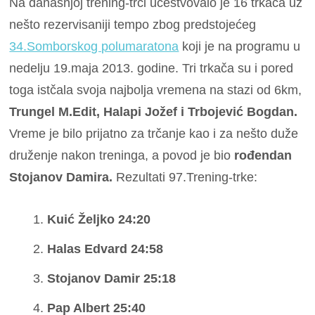
Na današnjoj trening-trci učestvovalo je 16 trkača uz
nešto rezervisaniji tempo zbog predstojećeg
34.Somborskog polumaratona
koji je na programu u
nedelju 19.maja 2013. godine. Tri trkača su i pored
toga istčala svoja najbolja vremena na stazi od 6km,
Trungel M.Edit, Halapi Jožef i Trbojević Bogdan.
Vreme je bilo prijatno za trčanje kao i za nešto duže
druženje nakon treninga, a povod je bio
rođendan
Stojanov Damira.
Rezultati 97.Trening-trke:
Kuić Željko 24:20
Halas Edvard 24:58
Stojanov Damir 25:18
Pap Albert 25:40