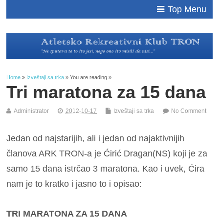
Top Menu
Home
»
Izveštaji sa trka
» You are reading »
Tri maratona za 15 dana
Administrator
2012-10-17
Izveštaji sa trka
No Comment
Jedan od najstarijih, ali i jedan od najaktivnijih
članova ARK TRON-a je Ćirić Dragan(NS) koji je za
samo 15 dana istrčao 3 maratona. Kao i uvek, Ćira
nam je to kratko i jasno to i opisao:
TRI MARATONA ZA 15 DANA