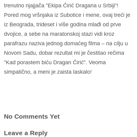
trenutno njajjača ”Ekipa Ćirić Dragana u Srbiji”!
Pored mog vršnjaka iz Subotice i mene, ovaj treći je
iz Beograda, trideset i više godina mlađi od prve
dvojice, a sebe na maratonskoj stazi vidi kroz
parafrazu naziva jednog domaćeg filma – na cilju u
Novom Sadu, dobar rezultat mi je čestitao rečima
”Kad porastem biću Dragan Ćirić”. Veoma
simpatično, a meni je zaista laskalo!
No Comments Yet
Leave a Reply