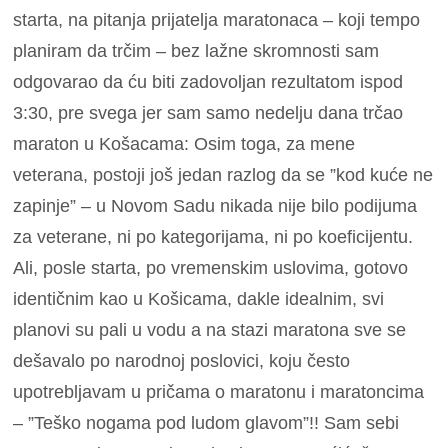
starta, na pitanja prijatelja maratonaca – koji tempo
planiram da trčim – bez lažne skromnosti sam
odgovarao da ću biti zadovoljan rezultatom ispod
3:30, pre svega jer sam samo nedelju dana trčao
maraton u Košacama: Osim toga, za mene
veterana, postoji još jedan razlog da se ”kod kuće ne
zapinje” – u Novom Sadu nikada nije bilo podijuma
za veterane, ni po kategorijama, ni po koeficijentu.
Ali, posle starta, po vremenskim uslovima, gotovo
identičnim kao u Košicama, dakle idealnim, svi
planovi su pali u vodu a na stazi maratona sve se
dešavalo po narodnoj poslovici, koju često
upotrebljavam u pričama o maratonu i maratoncima
– ”Teško nogama pod ludom glavom”!! Sam sebi