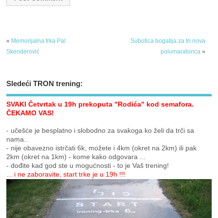
«
Memorijalna trka Pal
Subotica bogatija za tri nova
Skenderović
polumaratonca
»
Sledeći TRON trening:
SVAKI Četvrtak u 19h prekoputa "Rodića" kod semafora.
ČEKAMO VAS!
- učešće je besplatno i slobodno za svakoga ko želi da trči sa
nama..
- nije obavezno istrčati 6k, možete i 4km (okret na 2km) ili pak
2km (okret na 1km) - kome kako odgovara ...
- dođite kad god ste u mogućnosti - to je Vaš trening!
... i ne zaboravite, start trke je u 19h !!!