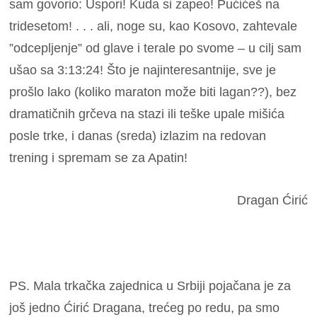
sam govorio: Uspori! Kuda si zapeo! Pućićeš na
tridesetom! . . . ali, noge su, kao Kosovo, zahtevale
”odcepljenje” od glave i terale po svome – u cilj sam
ušao sa 3:13:24! Što je najinteresantnije, sve je
prošlo lako (koliko maraton može biti lagan??), bez
dramatičnih grčeva na stazi ili teške upale mišića
posle trke, i danas (sreda) izlazim na redovan
trening i spremam se za Apatin!
Dragan Ćirić
PS. Mala trkačka zajednica u Srbiji pojačana je za
još jedno Ćirić Dragana, trećeg po redu, pa smo