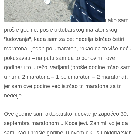
I ako sam
prošle godine, posle oktobarskog maratonskog
”ludovanja”, kada sam za pet nedelja istrčao četiri
maratona i jedan polumaraton, rekao da to više neću
pokušavati – na putu sam da to ponovim i ove
godine! I to u težoj varijanti (prošle godine trčao sam
u ritmu 2 maratona – 1 polumaraton – 2 maratona),
jer sam ove godine već istrčao tri maratona za tri
nedelje.
Ove godine sam oktobarsko ludovanje započeo 30.
septembra maratonom u Koceljevi. Zanimljivo je da
sam, kao i prošle godine, u ovom ciklusu oktobarskih