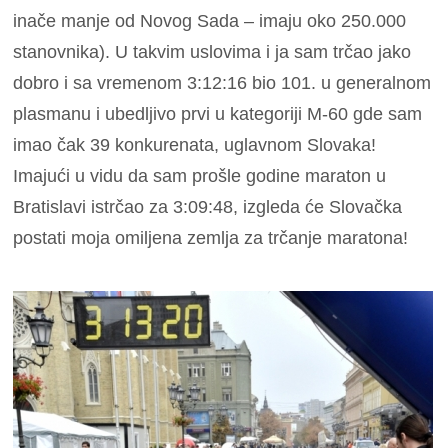
inače manje od Novog Sada – imaju oko 250.000
stanovnika). U takvim uslovima i ja sam trčao jako
dobro i sa vremenom 3:12:16 bio 101. u generalnom
plasmanu i ubedljivo prvi u kategoriji M-60 gde sam
imao čak 39 konkurenata, uglavnom Slovaka!
Imajući u vidu da sam prošle godine maraton u
Bratislavi istrčao za 3:09:48, izgleda će Slovačka
postati moja omiljena zemlja za trčanje maratona!