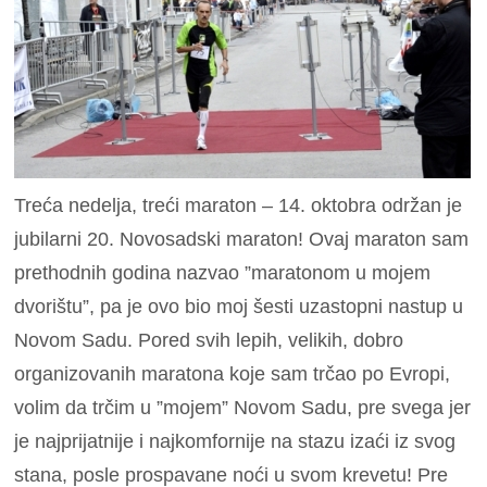
Treća nedelja, treći maraton – 14. oktobra održan je
jubilarni 20. Novosadski maraton! Ovaj maraton sam
prethodnih godina nazvao ”maratonom u mojem
dvorištu”, pa je ovo bio moj šesti uzastopni nastup u
Novom Sadu. Pored svih lepih, velikih, dobro
organizovanih maratona koje sam trčao po Evropi,
volim da trčim u ”mojem” Novom Sadu, pre svega jer
je najprijatnije i najkomfornije na stazu izaći iz svog
stana, posle prospavane noći u svom krevetu! Pre