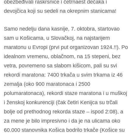
obezbeđivali raskrsnice i četrnaest dečaka i
devojčica koji su sedeli na okrepnim stanicama!
Samo nedelju dana kasnije, 7. oktobra, startovao
sam u Košicama, u Slovačkoj, na najstarijem
maratonu u Evropi (prvi put organizovan 1924.!!). Po
idealnom vremenu, oblačnom, na 15 stepeni, bez
vetra, povremeno sa slabom kišicom, pali su svi
rekordi maratona: 7400 trkača u svim trkama iz 46
zemalja (oko 900 maratonaca i 2500
polumaratonaca), rekordi staze maratona i u muškoj
i ženskoj konkurenciji (čak četiri Kenijca su trčali
bolje od prethodnog rekorda staze – ispod 2:08), a
za mene je bilo impresivno i da je na ulicama oko
60.000 stanovnika Košica bodrilo trkače (Košice su