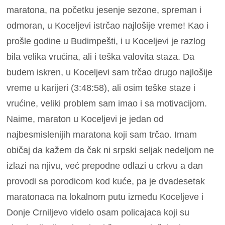
maratona, na početku jesenje sezone, spreman i
odmoran, u Koceljevi istrčao najlošije vreme! Kao i
prošle godine u Budimpešti, i u Koceljevi je razlog
bila velika vrućina, ali i teška valovita staza. Da
budem iskren, u Koceljevi sam trčao drugo najlošije
vreme u karijeri (3:48:58), ali osim teške staze i
vrućine, veliki problem sam imao i sa motivacijom.
Naime, maraton u Koceljevi je jedan od
najbesmislenijih maratona koji sam trčao. Imam
običaj da kažem da čak ni srpski seljak nedeljom ne
izlazi na njivu, već prepodne odlazi u crkvu a dan
provodi sa porodicom kod kuće, pa je dvadesetak
maratonaca na lokalnom putu između Koceljeve i
Donje Crniljevo videlo osam policajaca koji su