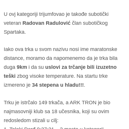
U ovj kategoriji trijumfovao je takođe subotički
veteran
Radovan Radulović
član subotičkog
Spartaka.
Iako ova trka u svom nazivu nosi ime maratonske
distance, moramo da napomenemo da je trka bila
duga
9km
i da su
uslovi za trčanje bili izuzetno
teški
zbog visoke temperature. Na startu trke
izmereno je
34 stepena u hladu!!!
.
Trku je istrčalo 149 trkača, a ARK TRON je bio
najmasovniji klub sa 18 učesnika, koji su ovim
redosledom stizali u cilj: