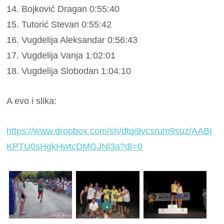
14. Bojković Dragan 0:55:40
15. Tutorić Stevan 0:55:42
16. Vugdelija Aleksandar 0:56:43
17. Vugdelija Vanja 1:02:01
18. Vugdelija Slobodan 1:04:10
A evo i slika:
https://www.dropbox.com/sh/dtqi9vcsrum9suz/AABI
KPTU0sHgkHwtcDMGJNl3a?dl=0