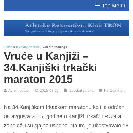
Top Menu
Home
»
Izveštaji sa trka
» You are reading »
Vruće u Kanjiži –
34.Kanjiški trkački
maraton 2015
Administrator
2015-08-09
Izveštaji sa trka
No Comment
Na 34.Kanjiškom trkačkom maratonu koji je održan
08.avgusta 2015. godine u Kanjiži, trkači TRON-a
zabeležili su sjajne uspehe. Na trci je učestvovalo 18