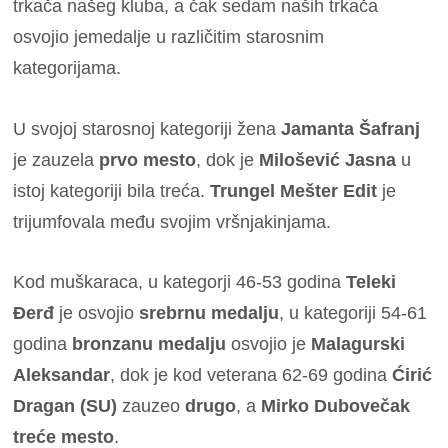
trkača našeg kluba, a čak sedam naših trkača
osvojio jemedalje u različitim starosnim
kategorijama.
U svojoj starosnoj kategoriji žena
Jamanta Šafranj
je zauzela
prvo mesto
, dok je
Milošević Jasna
u
istoj kategoriji bila treća.
Trungel Mešter Edit
je
trijumfovala među svojim vršnjakinjama.
Kod muškaraca, u kategorji 46-53 godina
Teleki
Đerđ
je osvojio
srebrnu medalju
, u kategoriji 54-61
godina
bronzanu medalju
osvojio je
Malagurski
Aleksandar
, dok je kod veterana 62-69 godina
Ćirić
Dragan (SU)
zauzeo
drugo
, a
Mirko Dubovečak
treće mesto
.