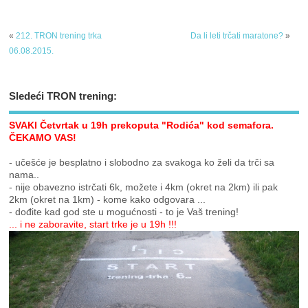
«
212. TRON trening trka
Da li leti trčati maratone?
»
06.08.2015.
Sledeći TRON trening:
SVAKI Četvrtak u 19h prekoputa "Rodića" kod semafora.
ČEKAMO VAS!
- učešće je besplatno i slobodno za svakoga ko želi da trči sa
nama..
- nije obavezno istrčati 6k, možete i 4km (okret na 2km) ili pak
2km (okret na 1km) - kome kako odgovara ...
- dođite kad god ste u mogućnosti - to je Vaš trening!
... i ne zaboravite, start trke je u 19h !!!