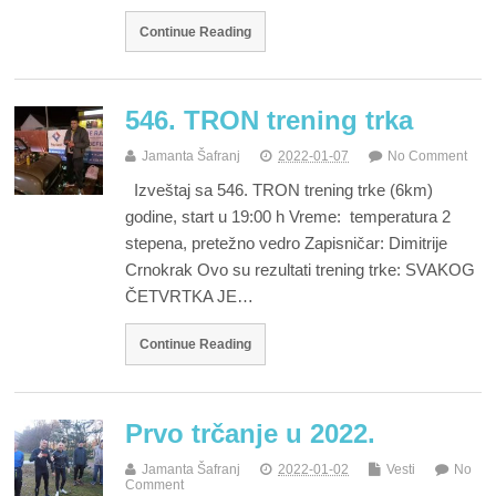
Continue Reading
546. TRON trening trka
Jamanta Šafranj
2022-01-07
No Comment
Izveštaj sa 546. TRON trening trke (6km)
godine, start u 19:00 h Vreme: temperatura 2
stepena, pretežno vedro Zapisničar: Dimitrije
Crnokrak Ovo su rezultati trening trke: SVAKOG
ČETVRTKA JE…
Continue Reading
Prvo trčanje u 2022.
Jamanta Šafranj
2022-01-02
Vesti
No
Comment