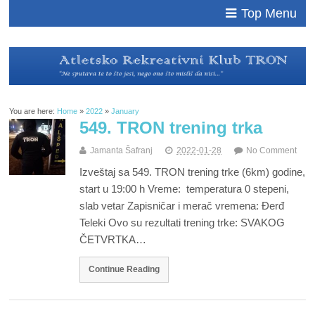
Top Menu
You are here:
Home
»
2022
»
January
549. TRON trening trka
Jamanta Šafranj
2022-01-28
No Comment
Izveštaj sa 549. TRON trening trke (6km) godine,
start u 19:00 h Vreme: temperatura 0 stepeni,
slab vetar Zapisničar i merač vremena: Đerđ
Teleki Ovo su rezultati trening trke: SVAKOG
ČETVRTKA…
Continue Reading