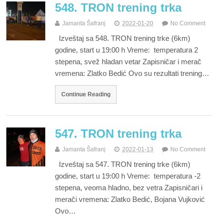
548. TRON trening trka
Jamanta Šafranj
2022-01-20
No Comment
Izveštaj sa 548. TRON trening trke (6km)
godine, start u 19:00 h Vreme: temperatura 2
stepena, svež hladan vetar Zapisničar i merač
vremena: Zlatko Bedić Ovo su rezultati trening…
Continue Reading
547. TRON trening trka
Jamanta Šafranj
2022-01-13
No Comment
Izveštaj sa 547. TRON trening trke (6km)
godine, start u 19:00 h Vreme: temperatura -2
stepena, veoma hladno, bez vetra Zapisničari i
merači vremena: Zlatko Bedić, Bojana Vujković
Ovo…