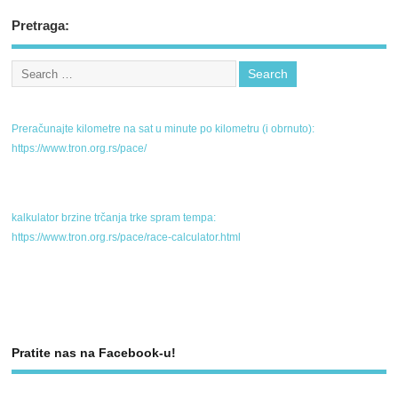
Pretraga:
Preračunajte kilometre na sat u minute po kilometru (i obrnuto):
https://www.tron.org.rs/pace/
kalkulator brzine trčanja trke spram tempa:
https://www.tron.org.rs/pace/race-calculator.html
Pratite nas na Facebook-u!