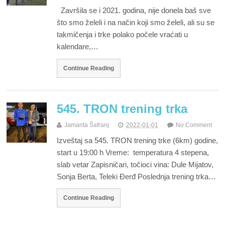
Završila se i 2021. godina, nije donela baš sve
što smo želeli i na način koji smo želeli, ali su se
takmičenja i trke polako počele vraćati u
kalendare,…
Continue Reading
545. TRON trening trka
Jamanta Šafranj
2022-01-01
No Comment
Izveštaj sa 545. TRON trening trke (6km) godine,
start u 19:00 h Vreme: temperatura 4 stepena,
slab vetar Zapisničari, točioci vina: Dule Mijatov,
Sonja Berta, Teleki Đerđ Poslednja trening trka…
Continue Reading