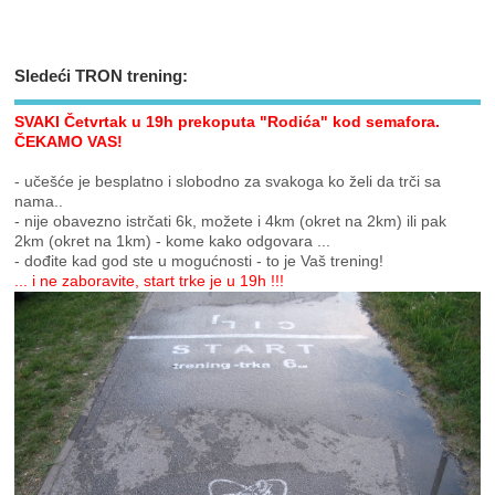
Sledeći TRON trening:
SVAKI Četvrtak u 19h prekoputa "Rodića" kod semafora.
ČEKAMO VAS!
- učešće je besplatno i slobodno za svakoga ko želi da trči sa
nama..
- nije obavezno istrčati 6k, možete i 4km (okret na 2km) ili pak
2km (okret na 1km) - kome kako odgovara ...
- dođite kad god ste u mogućnosti - to je Vaš trening!
... i ne zaboravite, start trke je u 19h !!!