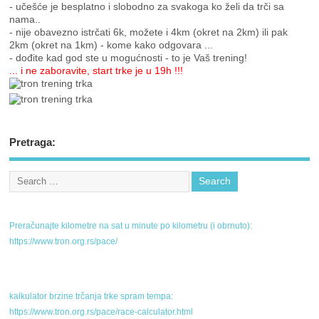
- učešće je besplatno i slobodno za svakoga ko želi da trči sa
nama..
- nije obavezno istrčati 6k, možete i 4km (okret na 2km) ili pak
2km (okret na 1km) - kome kako odgovara ...
- dođite kad god ste u mogućnosti - to je Vaš trening!
... i ne zaboravite, start trke je u 19h !!!
Pretraga:
Preračunajte kilometre na sat u minute po kilometru (i obrnuto):
https://www.tron.org.rs/pace/
kalkulator brzine trčanja trke spram tempa:
https://www.tron.org.rs/pace/race-calculator.html