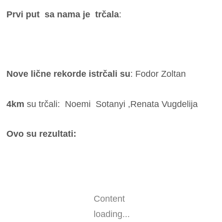
Prvi put sa nama je trčala
:
Nove lične rekorde istrčali su
: Fodor Zoltan
4km
su trčali: Noemi Sotanyi ,Renata Vugdelija
Ovo su rezultati:
Content
loading...