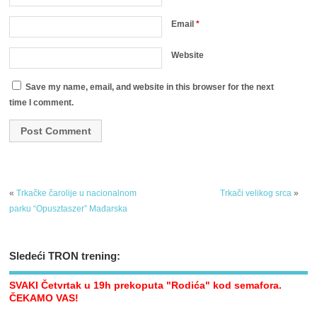
Email
*
Website
Save my name, email, and website in this browser for the next
time I comment.
«
Trkačke čarolije u nacionalnom
Trkači velikog srca
»
parku “Opusztaszer” Mađarska
Sledeći TRON trening:
SVAKI Četvrtak u 19h prekoputa "Rodića" kod semafora.
ČEKAMO VAS!