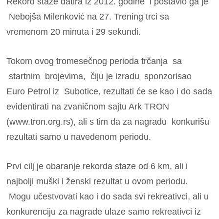
Rekord staze datira iz 2012. godine i postavio ga je
Nebojša Milenković na 27. Trening trci sa
vremenom 20 minuta i 29 sekundi.
Tokom ovog tromesečnog perioda trčanja sa
startnim brojevima, čiju je izradu sponzorisao
Euro Petrol iz Subotice, rezultati će se kao i do sada
evidentirati na zvaničnom sajtu Ark TRON
(www.tron.org.rs), ali s tim da za nagradu konkurišu
rezultati samo u navedenom periodu.
Prvi cilj je obaranje rekorda staze od 6 km, ali i
najbolji muški i ženski rezultat u ovom periodu.
Mogu učestvovati kao i do sada svi rekreativci, ali u
konkurenciju za nagrade ulaze samo rekreativci iz