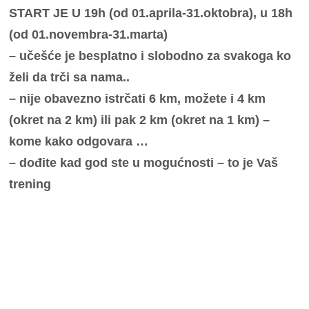
START JE U 19h (od 01.aprila-31.oktobra), u 18h
(od 01.novembra-31.marta)
– učešće je besplatno i slobodno za svakoga ko
želi da trči sa nama..
– nije obavezno istrčati 6 km, možete i 4 km
(okret na 2 km) ili pak 2 km (okret na 1 km) –
kome kako odgovara …
– dođite kad god ste u mogućnosti – to je Vaš
trening