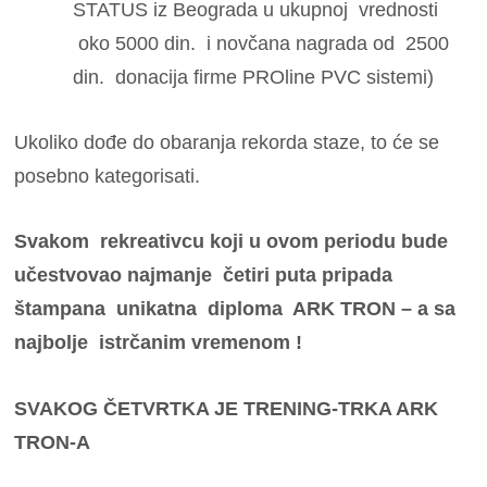
STATUS iz Beograda u ukupnoj vrednosti
oko 5000 din. i novčana nagrada od 2500
din. donacija firme PROline PVC sistemi)
Ukoliko dođe do obaranja rekorda staze, to će se
posebno kategorisati.
Svakom rekreativcu koji u ovom periodu bude
učestvovao najmanje četiri puta pripada
štampana unikatna diploma ARK TRON – a sa
najbolje istrčanim vremenom !
SVAKOG ČETVRTKA JE TRENING-TRKA ARK
TRON-A