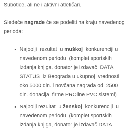
Subotice, ali ne i aktivni atletičari.
Sledeće
nagrade
će se podeliti na kraju navedenog
perioda:
Najbolji rezultat u
muškoj
konkurenciji u
navedenom periodu (komplet sportskih
izdanja knjiga, donator je izdavač DATA
STATUS iz Beograda u ukupnoj vrednosti
oko 5000 din. i novčana nagrada od 2500
din. donacija firme PROline PVC sistemi)
Najbolji rezultat u
ženskoj
konkurenciji u
navedenom periodu (komplet sportskih
izdanja knjiga, donator je izdavač DATA