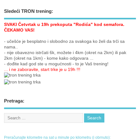
Sledeći TRON trening:
SVAKI Četvrtak u 19h prekoputa "Rodića" kod semafora.
ČEKAMO VAS!
- učešće je besplatno i slobodno za svakoga ko želi da trči sa
nama..
- nije obavezno istrčati 6k, možete i 4km (okret na 2km) ili pak
2km (okret na 1km) - kome kako odgovara ...
- dođite kad god ste u mogućnosti - to je Vaš trening!
... i ne zaboravite, start trke je u 19h !!!
Pretraga:
Preračunajte kilometre na sat u minute po kilometru (i obrnuto):