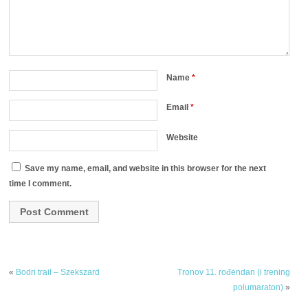
Name
*
Email
*
Website
Save my name, email, and website in this browser for the next
time I comment.
«
Bodri trail – Szekszard
Tronov 11. rođendan (i trening
polumaraton)
»