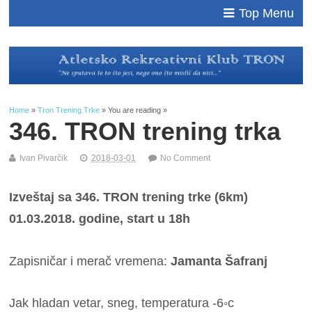
Top Menu
Home
»
Tron Trening Trke
» You are reading »
346. TRON trening trka
Ivan Pivarčik
2018-03-01
No Comment
Izveštaj sa 346. TRON trening trke (6km)
01.03.2018. godine, start u 18h
Zapisničar i merač vremena:
Jamanta Šafranj
Jak hladan vetar, sneg, temperatura -6◦c