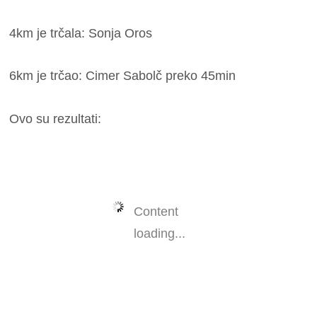
4km je trčala: Sonja Oros
6km je trčao: Cimer Sabolč preko 45min
Ovo su rezultati:
Content
loading...