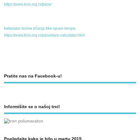
https://www.tron.org.rs/pace/
kalkulator brzine trčanja trke spram tempa:
https://www.tron.org.rs/pace/race-calculator.html
Pratite nas na Facebook-u!
Informišite se o našoj trci!
Pogledajte kako je bilo u martu 2015