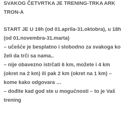
SVAKOG ČETVRTKA JE TRENING-TRKA ARK
TRON-A
START JE U 19h (od 01.aprila-31.oktobra), u 18h
(od 01.novembra-31.marta)
– učešće je besplatno i slobodno za svakoga ko
želi da trči sa nama..
– nije obavezno istrčati 6 km, možete i 4 km
(okret na 2 km) ili pak 2 km (okret na 1 km) –
kome kako odgovara …
– dođite kad god ste u mogućnosti – to je Vaš
trening