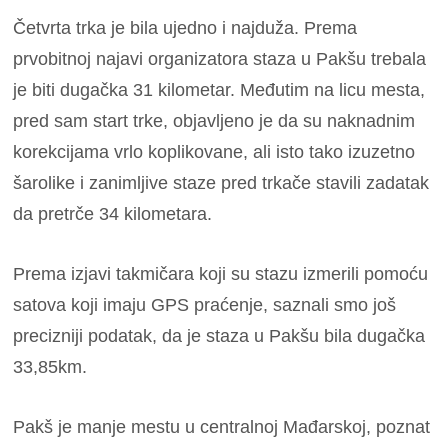
Četvrta trka je bila ujedno i najduža. Prema
prvobitnoj najavi organizatora staza u Pakšu trebala
je biti dugačka 31 kilometar. Međutim na licu mesta,
pred sam start trke, objavljeno je da su naknadnim
korekcijama vrlo koplikovane, ali isto tako izuzetno
šarolike i zanimljive staze pred trkače stavili zadatak
da pretrče 34 kilometara.
Prema izjavi takmičara koji su stazu izmerili pomoću
satova koji imaju GPS praćenje, saznali smo još
precizniji podatak, da je staza u Pakšu bila dugačka
33,85km.
Pakš je manje mestu u centralnoj Mađarskoj, poznat