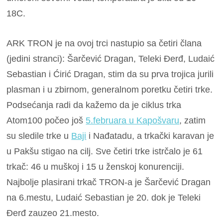
18C.
ARK TRON je na ovoj trci nastupio sa četiri člana
(jedini stranci): Šarčević Dragan, Teleki Đerđ, Ludaić
Sebastian i Ćirić Dragan, stim da su prva trojica jurili
plasman i u zbirnom, generalnom poretku četiri trke.
Podsećanja radi da kažemo da je ciklus trka
Atom100 počeo još
5.februara u Kapošvaru
, zatim
su sledile trke u
Baji
i Nađatadu, a trkački karavan je
u Pakšu stigao na cilj. Sve četiri trke istrčalo je 61
trkač: 46 u muškoj i 15 u ženskoj konurenciji.
Najbolje plasirani trkač TRON-a je Šarčević Dragan
na 6.mestu, Ludaić Sebastian je 20. dok je Teleki
Đerđ zauzeo 21.mesto.