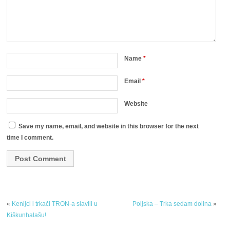
Name
*
Email
*
Website
Save my name, email, and website in this browser for the next
time I comment.
«
Kenijci i trkači TRON-a slavili u
Poljska – Trka sedam dolina
»
Kiškunhalašu!