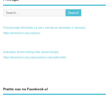
Preračunajte kilometre na sat u minute po kilometru (i obrnuto):
https://www.tron.org.rs/pace/
kalkulator brzine trčanja trke spram tempa:
https://www.tron.org.rs/pace/race-calculator.html
Pratite nas na Facebook-u!