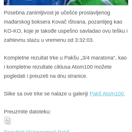
Posebna zanimljivost je učešće proslavljenog
mađarskog boksera Kovač Ištvana, pozantijeg kao
KO-KO, koje je takođe uspešno savladao ovu tešku i
zahtevnu stazu u vremenu od 3:32:03.
Kompletne rezultat trke u Pakšu „3/4 maratona“, kao
i kompletne rezultate ciklusa Atom100 možete
pogledati i preuzeti na dnu stranice.
Slike sa ove trke se nalaze u galeriji
Pakš Atom100.
Preuzmite datoteku: