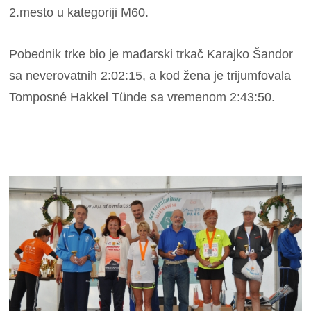
2.mesto u kategoriji M60.
Pobednik trke bio je mađarski trkač Karajko Šandor
sa neverovatnih 2:02:15, a kod žena je trijumfovala
Tomposné Hakkel Tünde sa vremenom 2:43:50.