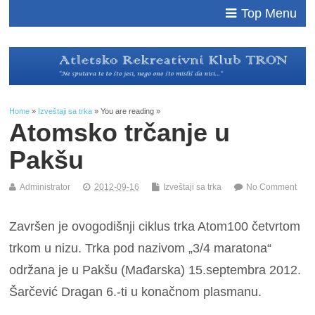
Top Menu
Home
»
Izveštaji sa trka
» You are reading »
Atomsko trčanje u
Pakšu
Administrator
2012-09-16
Izveštaji sa trka
No Comment
Završen je ovogodišnji ciklus trka Atom100 četvrtom
trkom u nizu. Trka pod nazivom „3/4 maratona“
održana je u Pakšu (Mađarska) 15.septembra 2012.
Šarčević Dragan 6.-ti u konačnom plasmanu.