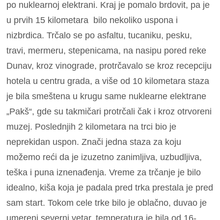
po nuklearnoj elektrani. Kraj je pomalo brdovit, pa je
u prvih 15 kilometara bilo nekoliko uspona i
nizbrdica. Trčalo se po asfaltu, tucaniku, pesku,
travi, mermeru, stepenicama, na nasipu pored reke
Dunav, kroz vinograde, protrčavalo se kroz recepciju
hotela u centru grada, a više od 10 kilometara staza
je bila smeštena u krugu same nuklearne elektrane
„Pakš“, gde su takmičari protrčali čak i kroz otrvoreni
muzej. Poslednjih 2 kilometara na trci bio je
neprekidan uspon. Znači jedna staza za koju
možemo reći da je izuzetno zanimljiva, uzbudljiva,
teška i puna iznenađenja. Vreme za trčanje je bilo
idealno, kiša koja je padala pred trka prestala je pred
sam start. Tokom cele trke bilo je oblačno, duvao je
umereni severni vetar, temperatura je bila od 16-