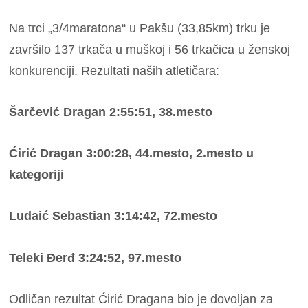
Na trci „3/4maratona“ u Pakšu (33,85km) trku je
završilo 137 trkača u muškoj i 56 trkačica u ženskoj
konkurenciji. Rezultati naših atletičara:
Šarčević Dragan 2:55:51, 38.mesto
Ćirić Dragan 3:00:28, 44.mesto, 2.mesto u
kategoriji
Ludaić Sebastian 3:14:42, 72.mesto
Teleki Đerđ 3:24:52, 97.mesto
Odličan rezultat Ćirić Dragana bio je dovoljan za