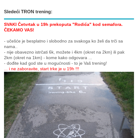
Sledeći TRON trening:
SVAKI Četvrtak u 19h prekoputa "Rodića" kod semafora.
ČEKAMO VAS!
- učešće je besplatno i slobodno za svakoga ko želi da trči sa
nama..
- nije obavezno istrčati 6k, možete i 4km (okret na 2km) ili pak
2km (okret na 1km) - kome kako odgovara ...
- dođite kad god ste u mogućnosti - to je Vaš trening!
... i ne zaboravite, start trke je u 19h !!!