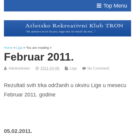
Top Menu
Home
»
Liga
» You are reading »
Februar 2011.
Administrator
2011-03-08
Liga
No Comment
Rezultati svih trka održanih u okviru Lige u mesecu
Februar 2011. godine
05.02.2011.