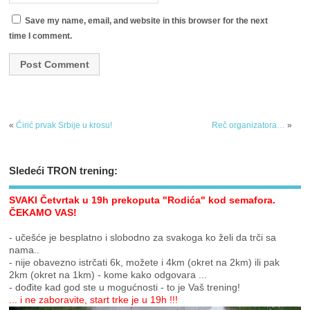
Save my name, email, and website in this browser for the next
time I comment.
«
Ćirić prvak Srbije u krosu!
Reč organizatora…
»
Sledeći TRON trening:
SVAKI Četvrtak u 19h prekoputa "Rodića" kod semafora.
ČEKAMO VAS!
- učešće je besplatno i slobodno za svakoga ko želi da trči sa
nama..
- nije obavezno istrčati 6k, možete i 4km (okret na 2km) ili pak
2km (okret na 1km) - kome kako odgovara ...
- dođite kad god ste u mogućnosti - to je Vaš trening!
... i ne zaboravite, start trke je u 19h !!!