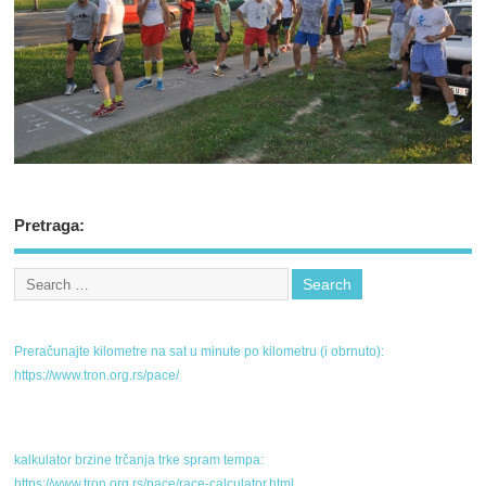
Pretraga:
Preračunajte kilometre na sat u minute po kilometru (i obrnuto):
https://www.tron.org.rs/pace/
kalkulator brzine trčanja trke spram tempa:
https://www.tron.org.rs/pace/race-calculator.html