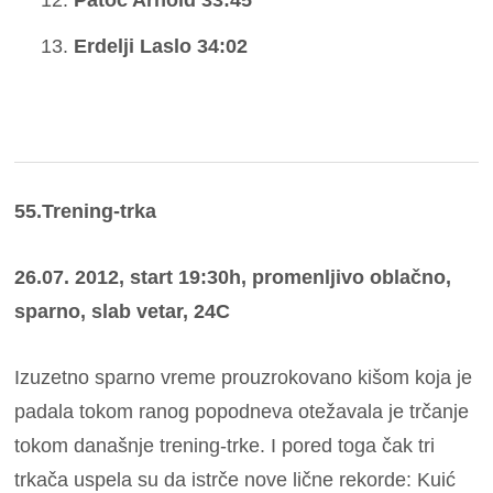
Erdelji Laslo 34:02
55.Trening-trka
26.07. 2012, start 19:30h, promenljivo oblačno,
sparno, slab vetar, 24C
Izuzetno sparno vreme prouzrokovano kišom koja je
padala tokom ranog popodneva otežavala je trčanje
tokom današnje trening-trke. I pored toga čak tri
trkača uspela su da istrče nove lične rekorde: Kuić