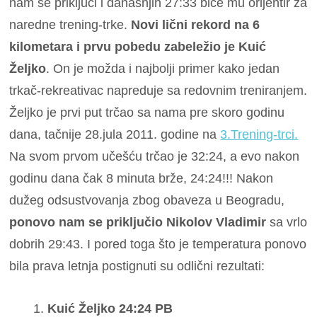
nam se priključi i današnjih 27:33 biće mu orijentir za
naredne trening-trke.
Novi lični rekord na 6
kilometara i prvu pobedu zabeležio je Kuić
Željko
. On je možda i najbolji primer kako jedan
trkač-rekreativac napreduje sa redovnim treniranjem.
Željko je prvi put trčao sa nama pre skoro godinu
dana, tačnije 28.jula 2011. godine na
3.Trening-trci.
Na svom prvom učešću trčao je 32:24, a evo nakon
godinu dana čak 8 minuta brže, 24:24!!! Nakon
dužeg odsustvovanja zbog obaveza u Beogradu,
ponovo nam se priključio Nikolov Vladimir
sa vrlo
dobrih 29:43. I pored toga što je temperatura ponovo
bila prava letnja postignuti su odlični rezultati:
Kuić Željko 24:24 PB