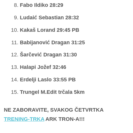
Fabo Ildiko 28:29
Ludaić Sebastian 28:32
Kakaš Lorand 29:45 PB
Babijanović Dragan 31:25
Šarčević Dragan 31:30
Halapi Jožef 32:46
Erdelji Laslo 33:55 PB
Trungel M.Edit trčala 5km
NE ZABORAVITE, SVAKOG ČETVRTKA
TRENING-TRKA
ARK TRON-A!!!