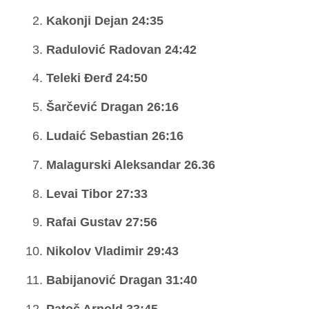
Kakonji Dejan 24:35
Radulović Radovan 24:42
Teleki Đerđ 24:50
Šarčević Dragan 26:16
Ludaić Sebastian 26:16
Malagurski Aleksandar 26.36
Levai Tibor 27:33
Rafai Gustav 27:56
Nikolov Vladimir 29:43
Babijanović Dragan 31:40
Patoč Arnold 33:45