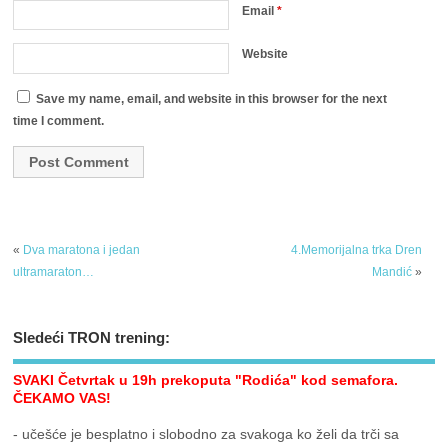
Email
*
Website
Save my name, email, and website in this browser for the next
time I comment.
«
Dva maratona i jedan
4.Memorijalna trka Dren
ultramaraton…
Mandić
»
Sledeći TRON trening:
SVAKI Četvrtak u 19h prekoputa "Rodića" kod semafora.
ČEKAMO VAS!
- učešće je besplatno i slobodno za svakoga ko želi da trči sa