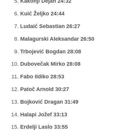
Kakonji Dejan 24:32
Kuić Željko 24:44
Ludaić Sebastian 26:27
Malagurski Aleksandar 26:50
Trbojević Bogdan 28:08
Dubovečak Mirko 28:08
Fabo Ildiko 28:53
Patoč Arnold 30:27
Bojković Dragan 31:49
Halapi Jožef 33:13
Erdelji Laslo 33:55