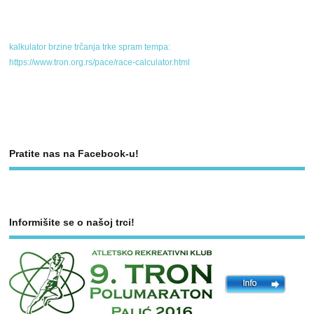
kalkulator brzine trčanja trke spram tempa:
https://www.tron.org.rs/pace/race-calculator.html
Pratite nas na Facebook-u!
Informišite se o našoj trci!