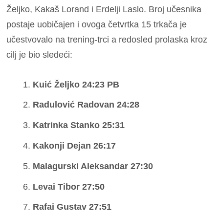
Željko, Kakaš Lorand i Erdelji Laslo. Broj učesnika
postaje uobičajen i ovoga četvrtka 15 trkača je
učestvovalo na trening-trci a redosled prolaska kroz
cilj je bio sledeći:
Kuić Željko 24:23 PB
Radulović Radovan 24:28
Katrinka Stanko 25:31
Kakonji Dejan 26:17
Malagurski Aleksandar 27:30
Levai Tibor 27:50
Rafai Gustav 27:51