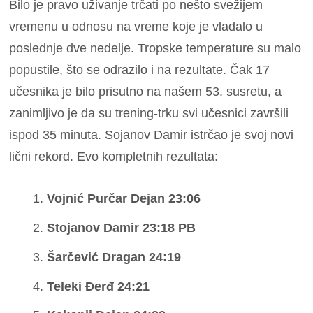
Bilo je pravo uživanje trčati po nešto svežijem
vremenu u odnosu na vreme koje je vladalo u
poslednje dve nedelje. Tropske temperature su malo
popustile, što se odrazilo i na rezultate. Čak 17
učesnika je bilo prisutno na našem 53. susretu, a
zanimljivo je da su trening-trku svi učesnici završili
ispod 35 minuta. Sojanov Damir istrčao je svoj novi
lični rekord. Evo kompletnih rezultata:
Vojnić Purčar Dejan 23:06
Stojanov Damir 23:18 PB
Šarčević Dragan 24:19
Teleki Đerđ 24:21