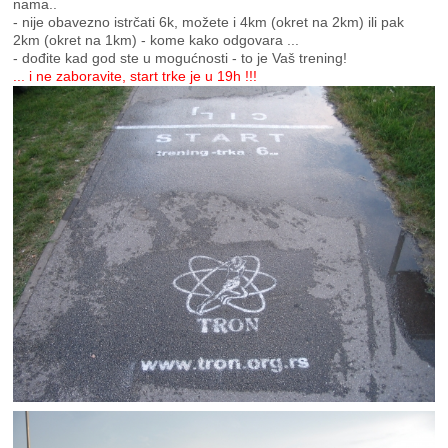
nama..
- nije obavezno istrčati 6k, možete i 4km (okret na 2km) ili pak
2km (okret na 1km) - kome kako odgovara ...
- dođite kad god ste u mogućnosti - to je Vaš trening!
... i ne zaboravite, start trke je u 19h !!!