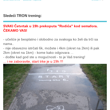
Sledeći TRON trening:
SVAKI Četvrtak u 19h prekoputa "Rodića" kod semafora.
ČEKAMO VAS!
- učešće je besplatno i slobodno za svakoga ko želi da trči sa
nama..
- nije obavezno istrčati 6k, možete i 4km (okret na 2km) ili pak
2km (okret na 1km) - kome kako odgovara ...
- dođite kad god ste u mogućnosti - to je Vaš trening!
... i ne zaboravite, start trke je u 19h !!!