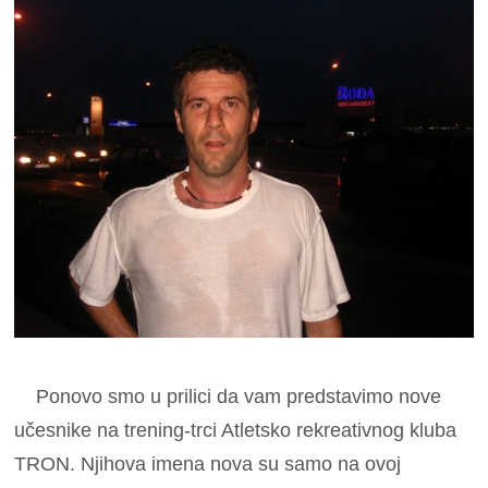
Ponovo smo u prilici da vam predstavimo nove
učesnike na trening-trci Atletsko rekreativnog kluba
TRON. Njihova imena nova su samo na ovoj