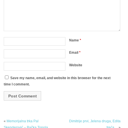
Name
*
Email
*
Website
Save my name, email, and website in this browser for the next
time I comment.
«
Memorijalna trka Pal
Dimitrije prvi, Jelena druga, Edita
Skenderović – Bačka Topola
treća…
»