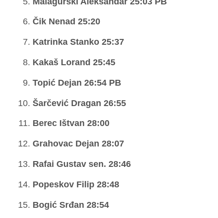
Malagurski Aleksandar 25:03 PB
Čik Nenad 25:20
Katrinka Stanko 25:37
Kakaš Lorand 25:45
Topić Dejan 26:54 PB
Šarčević Dragan 26:55
Berec Ištvan 28:00
Grahovac Dejan 28:07
Rafai Gustav sen. 28:46
Popeskov Filip 28:48
Bogić Srđan 28:54