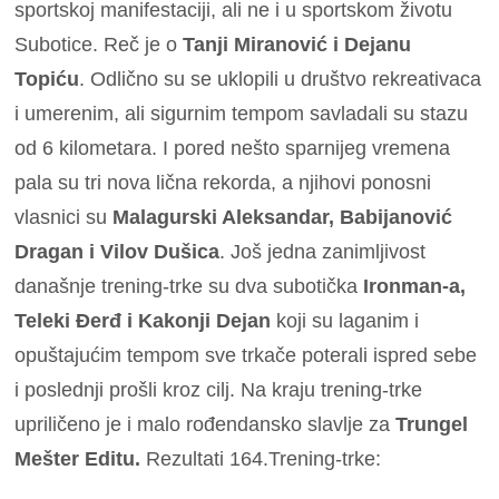
sportskoj manifestaciji, ali ne i u sportskom životu
Subotice. Reč je o
Tanji Miranović i Dejanu
Topiću
. Odlično su se uklopili u društvo rekreativaca
i umerenim, ali sigurnim tempom savladali su stazu
od 6 kilometara. I pored nešto sparnijeg vremena
pala su tri nova lična rekorda, a njihovi ponosni
vlasnici su
Malagurski Aleksandar, Babijanović
Dragan i Vilov Dušica
. Još jedna zanimljivost
današnje trening-trke su dva subotička
Ironman-a,
Teleki Đerđ i Kakonji Dejan
koji su laganim i
opuštajućim tempom sve trkače poterali ispred sebe
i poslednji prošli kroz cilj. Na kraju trening-trke
upriličeno je i malo rođendansko slavlje za
Trungel
Mešter Editu.
Rezultati 164.Trening-trke: