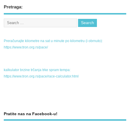
Pretraga:
Preračunajte kilometre na sat u minute po kilometru (i obrnuto):
https://www.tron.org.rs/pace/
kalkulator brzine trčanja trke spram tempa:
https://www.tron.org.rs/pace/race-calculator.html
Pratite nas na Facebook-u!