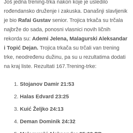
Još jedna trening-trka nakon koje je usledilo
rođendansko druženje i zakuska. Današnji slavljenik
je bio
Rafai Gustav
senior. Trojica trkača su trčala
najbrže do sada, ponosni vlasnici novih ličnih
rekorda su:
Ademi Jelena, Malagurski Aleksandar
i Topić Dejan.
Trojica trkača su trčali van trening
trke, neodređenu dužinu, pa su u rezultatima dodati
na kraj liste. Rezultati 167.Trening-trke:
Stojanov Damir 21:53
Halas Edvard 23:25
Kuić Željko 24:13
Deman Dominik 24:32