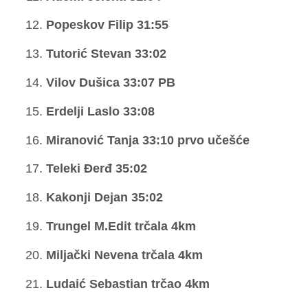
Popeskov Filip 31:55
Tutorić Stevan 33:02
Vilov Dušica 33:07 PB
Erdelji Laslo 33:08
Miranović Tanja 33:10 prvo učešće
Teleki Đerđ 35:02
Kakonji Dejan 35:02
Trungel M.Edit trčala 4km
Miljački Nevena trčala 4km
Ludaić Sebastian trčao 4km