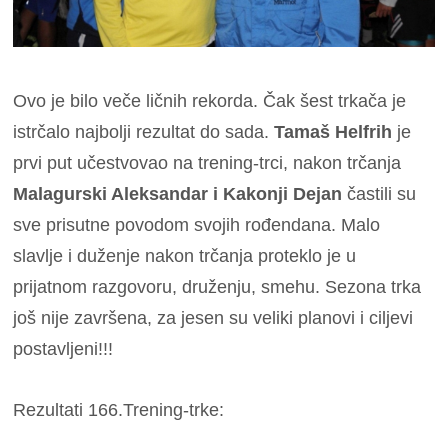
Ovo je bilo veče ličnih rekorda. Čak šest trkača je
istrčalo najbolji rezultat do sada.
Tamaš Helfrih
je
prvi put učestvovao na trening-trci, nakon trčanja
Malagurski Aleksandar i Kakonji Dejan
častili su
sve prisutne povodom svojih rođendana. Malo
slavlje i duženje nakon trčanja proteklo je u
prijatnom razgovoru, druženju, smehu. Sezona trka
još nije završena, za jesen su veliki planovi i ciljevi
postavljeni!!!
Rezultati 166.Trening-trke: