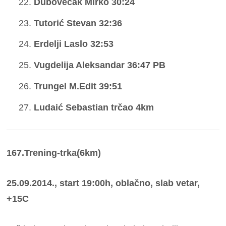
Dubovečak Mirko 30:24
Tutorić Stevan 32:36
Erdelji Laslo 32:53
Vugdelija Aleksandar 36:47 PB
Trungel M.Edit 39:51
Ludaić Sebastian trčao 4km
167.Trening-trka(6km)
25.09.2014., start 19:00h, oblačno, slab vetar,
+15C