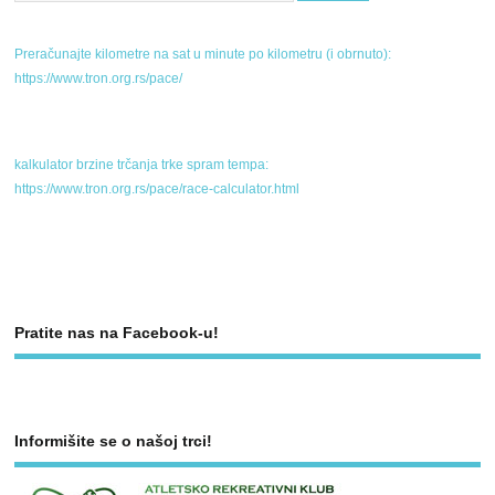
Preračunajte kilometre na sat u minute po kilometru (i obrnuto):
https://www.tron.org.rs/pace/
kalkulator brzine trčanja trke spram tempa:
https://www.tron.org.rs/pace/race-calculator.html
Pratite nas na Facebook-u!
Informišite se o našoj trci!