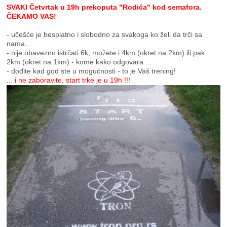
SVAKI Četvrtak u 19h prekoputa "Rodića" kod semafora.
ČEKAMO VAS!
- učešće je besplatno i slobodno za svakoga ko želi da trči sa
nama..
- nije obavezno istrčati 6k, možete i 4km (okret na 2km) ili pak
2km (okret na 1km) - kome kako odgovara ...
- dođite kad god ste u mogućnosti - to je Vaš trening!
... i ne zaboravite, start trke je u 19h !!!