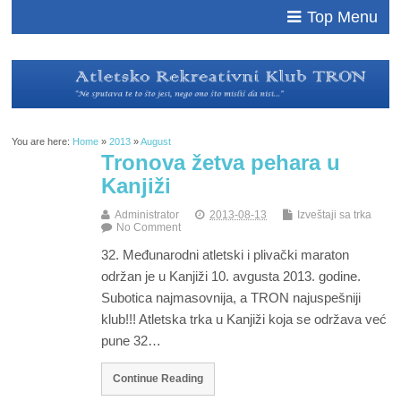
Top Menu
You are here:
Home
»
2013
»
August
Tronova žetva pehara u
Kanjiži
Administrator
2013-08-13
Izveštaji sa trka
No Comment
32. Međunarodni atletski i plivački maraton
održan je u Kanjiži 10. avgusta 2013. godine.
Subotica najmasovnija, a TRON najuspešniji
klub!!! Atletska trka u Kanjiži koja se održava već
pune 32…
Continue Reading