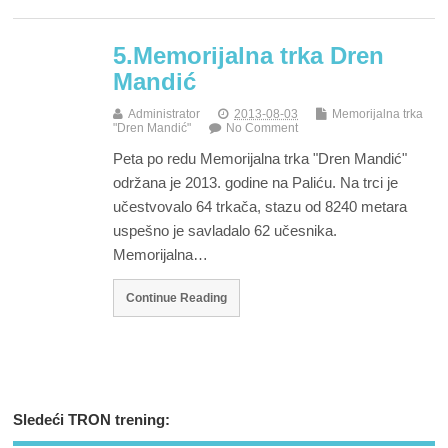
5.Memorijalna trka Dren
Mandić
Administrator
2013-08-03
Memorijalna trka
"Dren Mandić"
No Comment
Peta po redu Memorijalna trka "Dren Mandić"
održana je 2013. godine na Paliću. Na trci je
učestvovalo 64 trkača, stazu od 8240 metara
uspešno je savladalo 62 učesnika.
Memorijalna…
Continue Reading
Sledeći TRON trening: