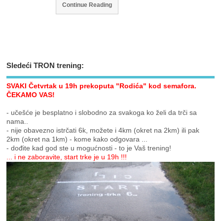
Continue Reading
Sledeći TRON trening:
SVAKI Četvrtak u 19h prekoputa "Rodića" kod semafora.
ČEKAMO VAS!
- učešće je besplatno i slobodno za svakoga ko želi da trči sa
nama..
- nije obavezno istrčati 6k, možete i 4km (okret na 2km) ili pak
2km (okret na 1km) - kome kako odgovara ...
- dođite kad god ste u mogućnosti - to je Vaš trening!
... i ne zaboravite, start trke je u 19h !!!