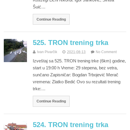
Šuić…
Continue Reading
525. TRON trening trka
Ivan Pivarčik
2021-08-13
No Comment
Izveštaj sa 525. TRON trening trke (6km) godine,
start u 19:00 h Vreme: 29 stepena, bez vetra,
sunčano Zapisničar: Bogdan Trbojević Merač
vremena: Zlatko Bedić Ovo su rezultati trening
trke:…
Continue Reading
524. TRON trening trka