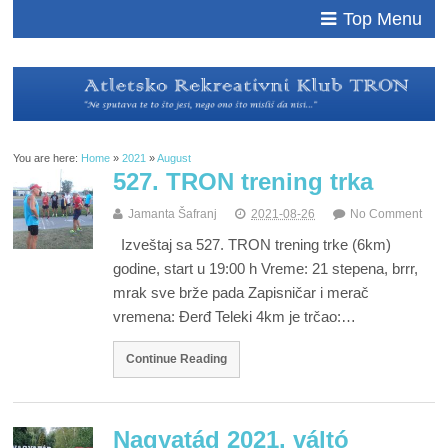
Top Menu
You are here:
Home
»
2021
»
August
527. TRON trening trka
Jamanta Šafranj
2021-08-26
No Comment
Izveštaj sa 527. TRON trening trke (6km)
godine, start u 19:00 h Vreme: 21 stepena, brrr,
mrak sve brže pada Zapisničar i merač
vremena: Đerđ Teleki 4km je trčao:…
Continue Reading
Nagyatád 2021. váltó