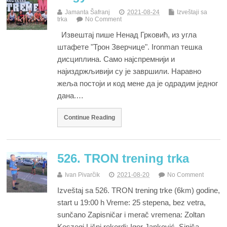
Jamanta Šafranj
2021-08-24
Izveštaji sa
trka
No Comment
Извештај пише Ненад Грковић, из угла
штафете "Трон Зверчице". Ironman тешка
дисциплина. Само најспремнији и
најиздржљивији су је завршили. Наравно
жеља постоји и код мене да је одрадим једног
дана.…
Continue Reading
526. TRON trening trka
Ivan Pivarčik
2021-08-20
No Comment
Izveštaj sa 526. TRON trening trke (6km) godine,
start u 19:00 h Vreme: 25 stepena, bez vetra,
sunčano Zapisničar i merač vremena: Zoltan
Koszegi Lični rekordi: Igor Janković, Siniša