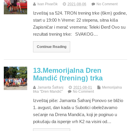
Ivan Pivarčik
2021-08-06
No Comment
Izveštaj sa 524. TRON trening trke (6km) godine,
start u 19:00 h Vreme: 22 stepena, sitna kiša
Zapisničar i merač vremena: Teleki Đerđ Ovo su
rezultati trening trke: SVAKOG…
Continue Reading
13.Memorijalna Dren
Mandić (trening) trka
Jamanta Šafranj
2021-08-01
Memorijalna
trka "Dren Mandić"
No Comment
Izveštaj piše: Jamanta Šafranj Ponovo se bližio
1. avgust, dan kada u Subotici obeležavamo
sećanje na Drena Mandića, koji je poginuo u
pokušaju da ispenje vrh K2 na visini od…