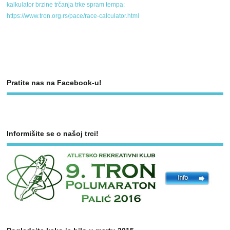
kalkulator brzine trčanja trke spram tempa:
https://www.tron.org.rs/pace/race-calculator.html
Pratite nas na Facebook-u!
Informišite se o našoj trci!