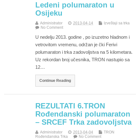
Ledeni polumaraton u
Osijeku
Administrator
2013-04-14
Izveštaji sa trka
No Comment
U nedelju 2013. godine , po izuzetno hladnom i
vetrovitom vremenu, održan je čki Ferivi
polumaraton i trka zadovoljstva na 5 kilometara.
Uz rekordan broj učesnika, TRON nastupio sa
12…
Continue Reading
REZULTATI 6.TRON
Rođendanski polumaraton
– SRCEF Trka zadovoljstva
Administrator
2013-04-04
TRON
Rođendanska Trka
No Comment