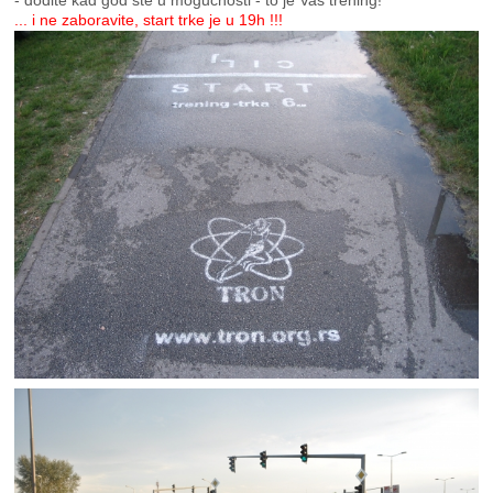
- dođite kad god ste u mogućnosti - to je Vaš trening!
... i ne zaboravite, start trke je u 19h !!!