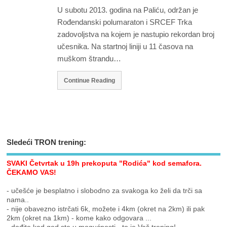
U subotu 2013. godina na Paliću, održan je
Rođendanski polumaraton i SRCEF Trka
zadovoljstva na kojem je nastupio rekordan broj
učesnika. Na startnoj liniji u 11 časova na
muškom štrandu…
Continue Reading
Sledeći TRON trening:
SVAKI Četvrtak u 19h prekoputa "Rodića" kod semafora.
ČEKAMO VAS!
- učešće je besplatno i slobodno za svakoga ko želi da trči sa
nama..
- nije obavezno istrčati 6k, možete i 4km (okret na 2km) ili pak
2km (okret na 1km) - kome kako odgovara ...