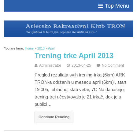
Top Menu
You are here:
Home
»
2013
»
April
Trening trke April 2013
Administrator
2013-04-25
No Comment
Pregled rezultata svih trening-trka (6km) ARK
TRON-a održanih u mesecu april (6km) , start
19:00h, oblačno, slab vetar, 7C Na današnjoj
trening-trci učestvovalo je 21 trkač, dok je u
publici…
Continue Reading