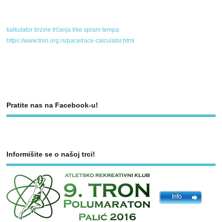
kalkulator brzine trčanja trke spram tempa:
https://www.tron.org.rs/pace/race-calculator.html
Pratite nas na Facebook-u!
Informišite se o našoj trci!