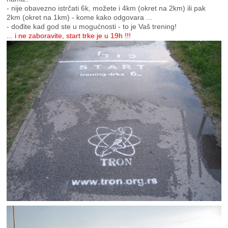
- nije obavezno istrčati 6k, možete i 4km (okret na 2km) ili pak
2km (okret na 1km) - kome kako odgovara ...
- dođite kad god ste u mogućnosti - to je Vaš trening!
... i ne zaboravite, start trke je u 19h !!!