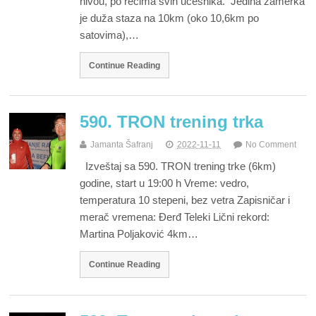
nivou, po rečima svih učesnika. Jedina zamerka
je duža staza na 10km (oko 10,6km po
satovima),…
Continue Reading
590. TRON trening trka
Jamanta Šafranj
2022-11-11
No Comment
Izveštaj sa 590. TRON trening trke (6km)
godine, start u 19:00 h Vreme: vedro,
temperatura 10 stepeni, bez vetra Zapisničar i
merač vremena: Đerđ Teleki Lični rekord:
Martina Poljaković 4km…
Continue Reading