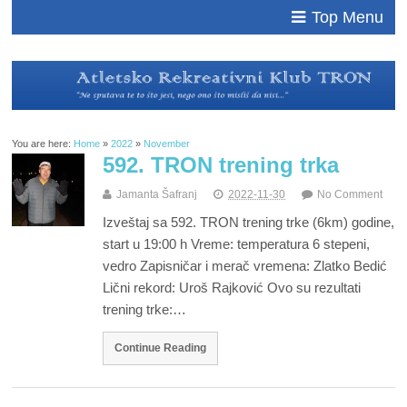
Top Menu
You are here:
Home
»
2022
»
November
592. TRON trening trka
Jamanta Šafranj
2022-11-30
No Comment
Izveštaj sa 592. TRON trening trke (6km) godine,
start u 19:00 h Vreme: temperatura 6 stepeni,
vedro Zapisničar i merač vremena: Zlatko Bedić
Lični rekord: Uroš Rajković Ovo su rezultati
trening trke:…
Continue Reading