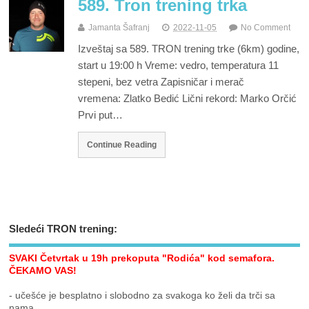
589. Tron trening trka
Jamanta Šafranj
2022-11-05
No Comment
Izveštaj sa 589. TRON trening trke (6km) godine,
start u 19:00 h Vreme: vedro, temperatura 11
stepeni, bez vetra Zapisničar i merač
vremena: Zlatko Bedić Lični rekord: Marko Orčić
Prvi put…
Continue Reading
Sledeći TRON trening:
SVAKI Četvrtak u 19h prekoputa "Rodića" kod semafora.
ČEKAMO VAS!
- učešće je besplatno i slobodno za svakoga ko želi da trči sa
nama..