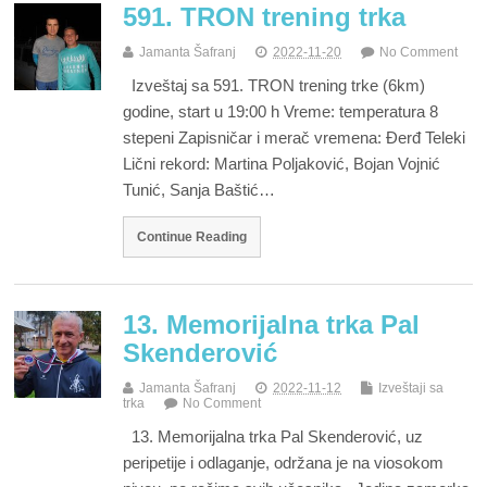
591. TRON trening trka
Jamanta Šafranj
2022-11-20
No Comment
Izveštaj sa 591. TRON trening trke (6km)
godine, start u 19:00 h Vreme: temperatura 8
stepeni Zapisničar i merač vremena: Đerđ Teleki
Lični rekord: Martina Poljaković, Bojan Vojnić
Tunić, Sanja Baštić…
Continue Reading
13. Memorijalna trka Pal
Skenderović
Jamanta Šafranj
2022-11-12
Izveštaji sa
trka
No Comment
13. Memorijalna trka Pal Skenderović, uz
peripetije i odlaganje, održana je na viosokom