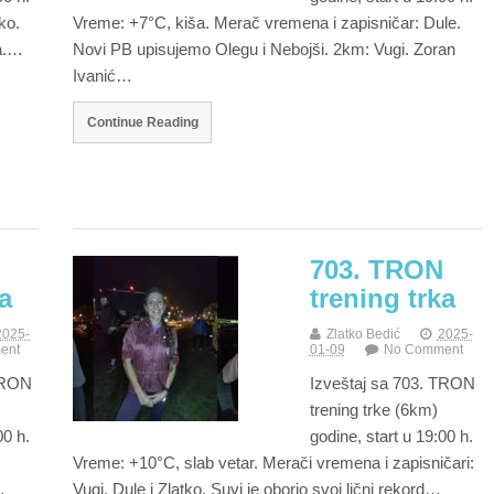
ko.
Vreme: +7°C, kiša. Merač vremena i zapisničar: Dule.
na.…
Novi PB upisujemo Olegu i Nebojši. 2km: Vugi. Zoran
Ivanić…
Continue Reading
703. TRON
a
trening trka
2025-
Zlatko Bedić
2025-
ent
01-09
No Comment
 TRON
Izveštaj sa 703. TRON
trening trke (6km)
00 h.
godine, start u 19:00 h.
Vreme: +10°C, slab vetar. Merači vremena i zapisničari:
…
Vugi, Dule i Zlatko. Suvi je oborio svoj lični rekord…