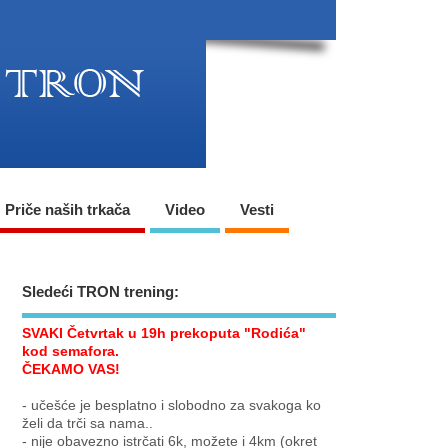
Priče naših trkača
Video
Vesti
Sledeći TRON trening:
SVAKI Četvrtak u 19h prekoputa "Rodića"
kod semafora.
ČEKAMO VAS!
- učešće je besplatno i slobodno za svakoga ko
želi da trči sa nama..
- nije obavezno istrčati 6k, možete i 4km (okret