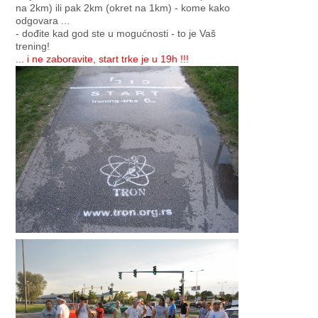
na 2km) ili pak 2km (okret na 1km) - kome kako
odgovara ...
- dođite kad god ste u mogućnosti - to je Vaš
trening!
... i ne zaboravite, start trke je u 19h !!!