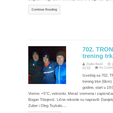
Continue Reading
702. TRON
trening trk
Zlatko Bedić
01-02
No Comm
Izveštaj sa 702.
trening trke (6km)
godine, start u 19:
Vreme: +5°C, vetrovito. Merač vremena i zapisniča
Bogan Trbojević. Lične rekorde su napravili: Danijel
Zuber i Oleg Tsykalo.…