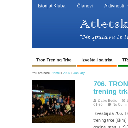
Istorijat Kluba
Članovi
Aktivnosti
Tron Trening Trke
Izveštaji sa trka
TR
You are here:
Home
»
2025
»
January
706. TRON
trening trk
Zlatko Bedić
01-30
No Comm
Izveštaj sa 706.
trening trke (6km)
godine, start u 19: