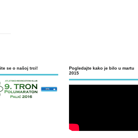
ite se o našoj trci!
Pogledajte kako je bilo u martu
2015