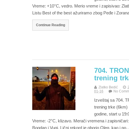
Vreme: +10°C, vedro. Merio vreme i zapisivao: Zlat
Listu Best of the best ažuriramo zbog Peđe i Zora
Continue Reading
704. TRON
trening trk
Zlatko Bedić
01-16
No Comm
Izveštaj sa 704.
trening trke (6km)
godine, start u 19:
Vreme: -2°C, klizavo. Merači vremena i zapisničari:
Bogdan i Vugi. Lični rekord je oborio Oleg, kao i po