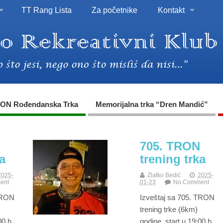
TT Rang Lista
Za početnike
Kontakt
ON Rođendanska Trka
Memorijalna trka “Dren Mandić”
705. TRON
a
trening trka
2025-
Zlatko Bedić
2025-
ent
01-23
No Comment
 TRON
Izveštaj sa 705. TRON
trening trke (6km)
00 h.
godine, start u 19:00 h.