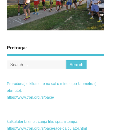
Pretraga:
Preračunajte kilometre na sat u minute po kilometru (i
obrnuto):
https://www.tron.org.rs/pace/
kalkulator brzine trčanja trke spram tempa:
https://www.tron.org.rs/pace/race-calculator.html