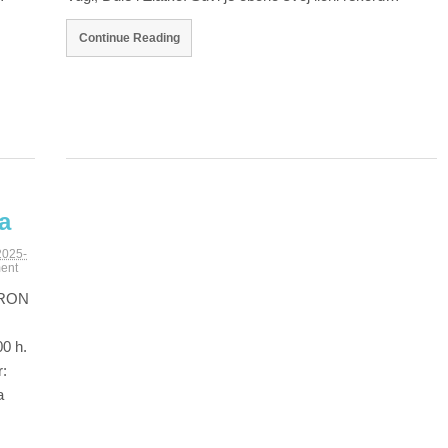
Continue Reading
a
2025-
ent
 TRON
00 h.
r:
a