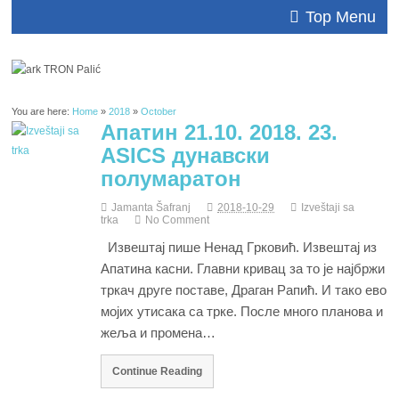
Top Menu
You are here:
Home
»
2018
»
October
Апатин 21.10. 2018. 23.
ASICS дунавски
полумаратон
Jamanta Šafranj
2018-10-29
Izveštaji sa
trka
No Comment
Извештај пише Нeнaд Гpкoвић. Извештај из
Апатина касни. Главни кривац за то је најбржи
тркач друге поставе, Драган Рапић. И тако ево
мојих утисака са трке. После много планова и
жеља и промена…
Continue Reading