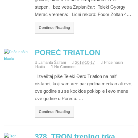
stepeni, bez vetra Zapisničar: Teleki Gyorgy
Merač vremena: Lični rekord: Fodor Zoltan 4…
Continue Reading
POREČ TRIATLON
Jamanta Šafranj
2018-10-17
Priče naših
trkača
No Comment
Izveštaj piše Teleki Đerđ Triatlon na half
distanci, koji sam već par godina merkao ali evo,
ove godine su se kockice poklopile i evo mene
ove godine u Poreču. …
Continue Reading
378. TRON trening trka