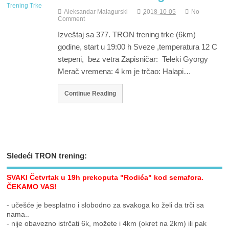
Aleksandar Malagurski
2018-10-05
No
Comment
Izveštaj sa 377. TRON trening trke (6km)
godine, start u 19:00 h Sveze ,temperatura 12 C
stepeni, bez vetra Zapisničar: Teleki Gyorgy
Merač vremena: 4 km je trčao: Halapi…
Continue Reading
Sledeći TRON trening:
SVAKI Četvrtak u 19h prekoputa "Rodića" kod semafora.
ČEKAMO VAS!
- učešće je besplatno i slobodno za svakoga ko želi da trči sa
nama..
- nije obavezno istrčati 6k, možete i 4km (okret na 2km) ili pak