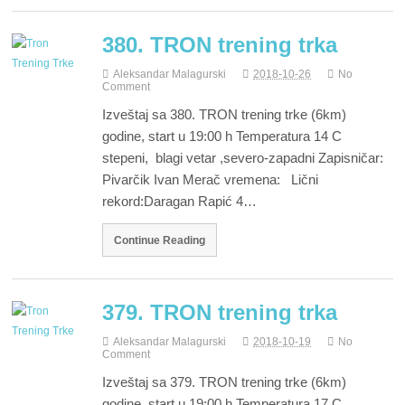
380. TRON trening trka
Aleksandar Malagurski
2018-10-26
No
Comment
Izveštaj sa 380. TRON trening trke (6km)
godine, start u 19:00 h Temperatura 14 C
stepeni, blagi vetar ,severo-zapadni Zapisničar:
Pivarčik Ivan Merač vremena: Lični
rekord:Daragan Rapić 4…
Continue Reading
379. TRON trening trka
Aleksandar Malagurski
2018-10-19
No
Comment
Izveštaj sa 379. TRON trening trke (6km)
godine, start u 19:00 h Temperatura 17 C