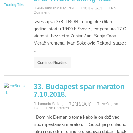
Aleksandar Malagurski
2018-10-12
No
Comment
Izveštaj sa 378. TRON trening trke (6km)
godine, start u 19:00 h Sveze ,temperatura 17 C
stepeni, bez vetra Zapisničar: Sonja Oros
Merač vremena: Ivan Sokolovic Rekord staze :
…
Continue Reading
33. Budapest spar maraton
7.10.2018.
Jamanta Šafranj
2018-10-10
Izveštaji sa
trka
No Comment
Dominik Deman o tome kako je on doživeo
Budimpeštanski maraton. Subotnje prohladno
jutro i poslednji trening je obećavao dobar trkački