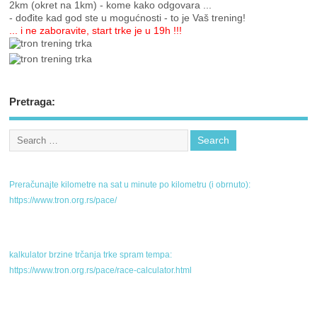
2km (okret na 1km) - kome kako odgovara ...
- dođite kad god ste u mogućnosti - to je Vaš trening!
... i ne zaboravite, start trke je u 19h !!!
Pretraga:
Preračunajte kilometre na sat u minute po kilometru (i obrnuto):
https://www.tron.org.rs/pace/
kalkulator brzine trčanja trke spram tempa:
https://www.tron.org.rs/pace/race-calculator.html