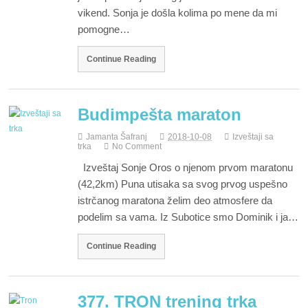
vikend. Sonja je došla kolima po mene da mi
pomogne…
Continue Reading
Budimpešta maraton
Jamanta Šafranj
2018-10-08
Izveštaji sa
trka
No Comment
Izveštaj Sonje Oros o njenom prvom maratonu
(42,2km) Puna utisaka sa svog prvog uspešno
istrčanog maratona želim deo atmosfere da
podelim sa vama. Iz Subotice smo Dominik i ja…
Continue Reading
377. TRON trening trka