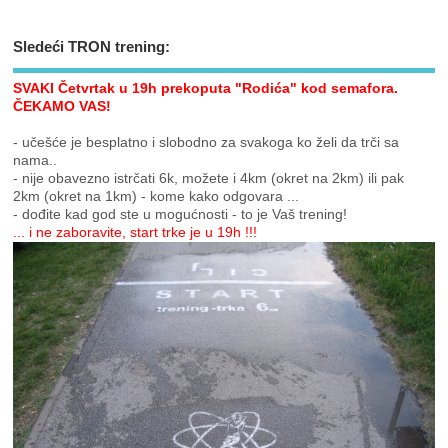
Sledeći TRON trening:
SVAKI Četvrtak u 19h prekoputa "Rodića" kod semafora.
ČEKAMO VAS!
- učešće je besplatno i slobodno za svakoga ko želi da trči sa
nama..
- nije obavezno istrčati 6k, možete i 4km (okret na 2km) ili pak
2km (okret na 1km) - kome kako odgovara ...
- dođite kad god ste u mogućnosti - to je Vaš trening!
... i ne zaboravite, start trke je u 19h !!!