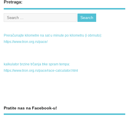
Pretraga:
Preračunajte kilometre na sat u minute po kilometru (i obrnuto):
https://www.tron.org.rs/pace/
kalkulator brzine trčanja trke spram tempa:
https://www.tron.org.rs/pace/race-calculator.html
Pratite nas na Facebook-u!