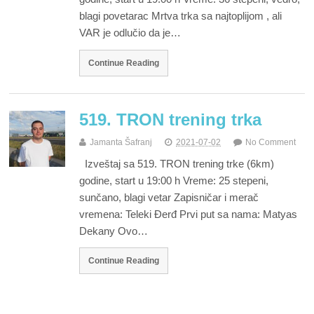
blagi povetarac Mrtva trka sa najtoplijom , ali
VAR je odlučio da je…
Continue Reading
519. TRON trening trka
Jamanta Šafranj
2021-07-02
No Comment
Izveštaj sa 519. TRON trening trke (6km)
godine, start u 19:00 h Vreme: 25 stepeni,
sunčano, blagi vetar Zapisničar i merač
vremena: Teleki Đerđ Prvi put sa nama: Matyas
Dekany Ovo…
Continue Reading