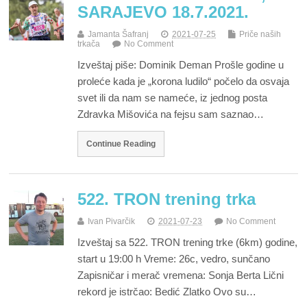
SARAJEVO 18.7.2021.
Jamanta Šafranj
2021-07-25
Priče naših
trkača
No Comment
Izveštaj piše: Dominik Deman Prošle godine u
proleće kada je „korona ludilo“ počelo da osvaja
svet ili da nam se nameće, iz jednog posta
Zdravka Mišovića na fejsu sam saznao…
Continue Reading
522. TRON trening trka
Ivan Pivarčik
2021-07-23
No Comment
Izveštaj sa 522. TRON trening trke (6km) godine,
start u 19:00 h Vreme: 26c, vedro, sunčano
Zapisničar i merač vremena: Sonja Berta Lični
rekord je istrčao: Bedić Zlatko Ovo su…