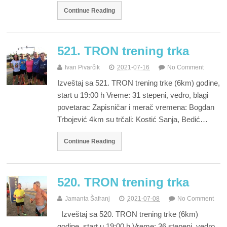
Continue Reading
521. TRON trening trka
Ivan Pivarčik
2021-07-16
No Comment
Izveštaj sa 521. TRON trening trke (6km) godine,
start u 19:00 h Vreme: 31 stepeni, vedro, blagi
povetarac Zapisničar i merač vremena: Bogdan
Trbojević 4km su trčali: Kostić Sanja, Bedić…
Continue Reading
520. TRON trening trka
Jamanta Šafranj
2021-07-08
No Comment
Izveštaj sa 520. TRON trening trke (6km)
godine, start u 19:00 h Vreme: 36 stepeni, vedro,