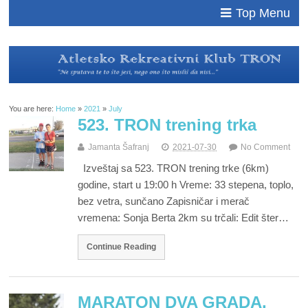
Top Menu
You are here:
Home
»
2021
»
July
523. TRON trening trka
Jamanta Šafranj
2021-07-30
No Comment
Izveštaj sa 523. TRON trening trke (6km)
godine, start u 19:00 h Vreme: 33 stepena, toplo,
bez vetra, sunčano Zapisničar i merač
vremena: Sonja Berta 2km su trčali: Edit šter…
Continue Reading
MARATON DVA GRADA,