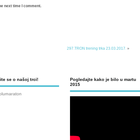
he next time I comment.
297.TRON trening trka 23.03.2017.
»
ite se o našoj trci!
Pogledajte kako je bilo u martu
2015