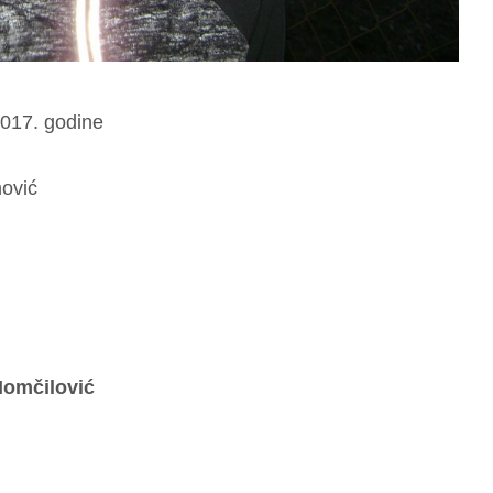
2017. godine
nović
Momčilović