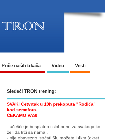
Priče naših trkača
Video
Vesti
Sledeći TRON trening:
SVAKI Četvrtak u 19h prekoputa "Rodića"
kod semafora.
ČEKAMO VAS!
- učešće je besplatno i slobodno za svakoga ko
želi da trči sa nama..
- nije obavezno istrčati 6k, možete i 4km (okret