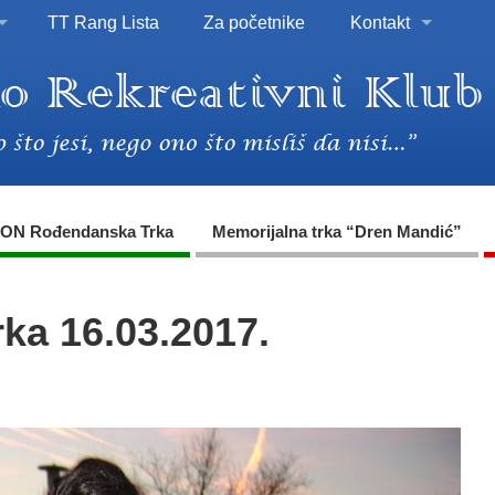
TT Rang Lista
Za početnike
Kontakt
ON Rođendanska Trka
Memorijalna trka “Dren Mandić”
ka 16.03.2017.