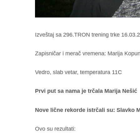
Izveštaj sa 296.TRON trening trke 16.03.
Zapisničar i merač vremena: Marija Kopu
Vedro, slab vetar, temperatura 11C
Prvi put sa nama je trčala Marija Nešić
Nove lične rekorde istrčali su: Slavko 
Ovo su rezultati: