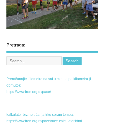
Pretraga:
Preračunajte kilometre na sat u minute po kilometru (i
obrnuto):
https://www.tron.org.rs/pace/
kalkulator brzine trčanja trke spram tempa:
https://www.tron.org.rs/pace/race-calculator.html