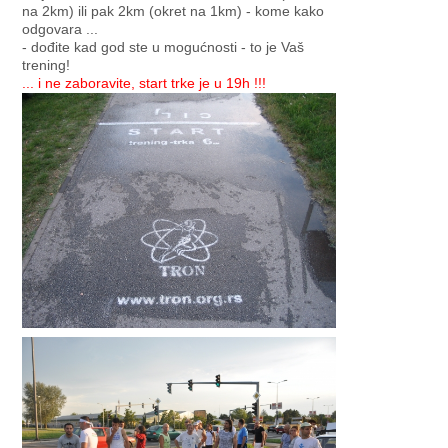
na 2km) ili pak 2km (okret na 1km) - kome kako
odgovara ...
- dođite kad god ste u mogućnosti - to je Vaš
trening!
... i ne zaboravite, start trke je u 19h !!!