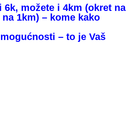
i 6k, možete i 4km (okret na
t na 1km) – kome kako
 mogućnosti – to je Vaš