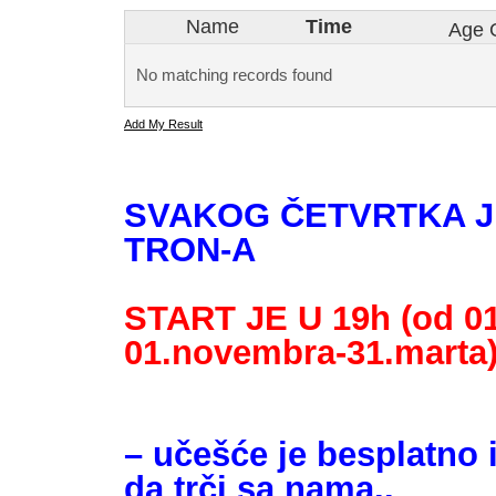
Name
Time
Age 
No matching records found
Add My Result
SVAKOG ČETVRTKA J
TRON-A
START JE U 19h (od 01.
01.novembra-31.marta
– učešće je besplatno 
da trči sa nama..