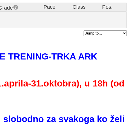
Pace
Class
Pos.
Grade
E TRENING-TRKA ARK
aprila-31.oktobra), u 18h (od
)
i slobodno za svakoga ko želi