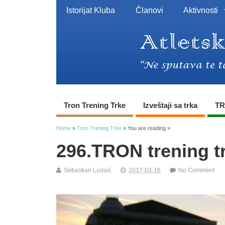
Istorijat Kluba
Članovi
Aktivnosti
Tron Trening Trke
Izveštaji sa trka
TR
Home
»
Tron Trening Trke
» You are reading »
296.TRON trening tr
Sebastian Ludaić
2017-03-16
No Comment