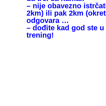
– nije obavezno istrčat
2km) ili pak 2km (okre
odgovara …
– dođite kad god ste u
trening!