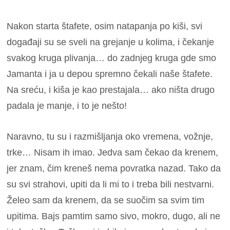
Nakon starta štafete, osim natapanja po kiši, svi
događaji su se sveli na grejanje u kolima, i čekanje
svakog kruga plivanja… do zadnjeg kruga gde smo
Jamanta i ja u depou spremno čekali naše štafete.
Na sreću, i kiša je kao prestajala… ako ništa drugo
padala je manje, i to je nešto!
Naravno, tu su i razmišljanja oko vremena, vožnje,
trke… Nisam ih imao. Jedva sam čekao da krenem,
jer znam, čim kreneš nema povratka nazad. Tako da
su svi strahovi, upiti da li mi to i treba bili nestvarni.
Želeo sam da krenem, da se suočim sa svim tim
upitima.
Bajs pamtim samo sivo, mokro, dugo, ali ne