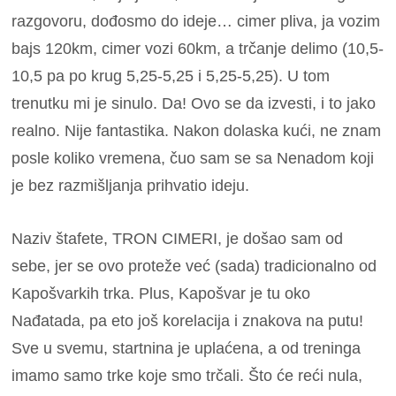
razgovoru, dođosmo do ideje… cimer pliva, ja vozim
bajs 120km, cimer vozi 60km, a trčanje delimo (10,5-
10,5 pa po krug 5,25-5,25 i 5,25-5,25).
U tom
trenutku mi je sinulo. Da! Ovo se da izvesti, i to jako
realno. Nije fantastika.
Nakon dolaska kući, ne znam
posle koliko vremena, čuo sam se sa Nenadom koji
je bez razmišljanja prihvatio ideju.
Naziv štafete, TRON CIMERI, je došao sam od
sebe, jer se ovo proteže već (sada) tradicionalno od
Kapošvarkih trka. Plus, Kapošvar je tu oko
Nađatada, pa eto još korelacija i znakova na putu!
Sve u svemu, startnina je uplaćena, a od treninga
imamo samo trke koje smo trčali. Što će reći nula,