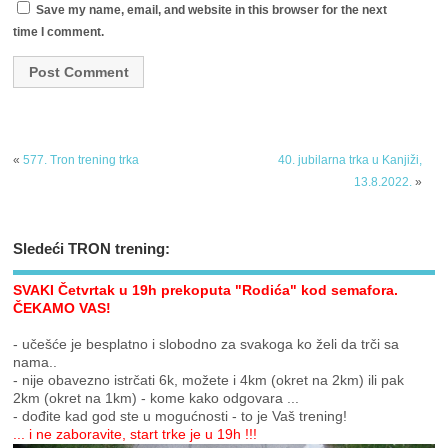
Save my name, email, and website in this browser for the next
time I comment.
«
577. Tron trening trka
40. jubilarna trka u Kanjiži,
13.8.2022.
»
Sledeći TRON trening:
SVAKI Četvrtak u 19h prekoputa "Rodića" kod semafora.
ČEKAMO VAS!
- učešće je besplatno i slobodno za svakoga ko želi da trči sa
nama..
- nije obavezno istrčati 6k, možete i 4km (okret na 2km) ili pak
2km (okret na 1km) - kome kako odgovara ...
- dođite kad god ste u mogućnosti - to je Vaš trening!
... i ne zaboravite, start trke je u 19h !!!