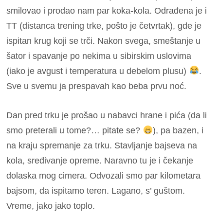
smilovao i prodao nam par koka-kola.
Odrađena je i
TT (distanca trening trke, pošto je četvrtak), gde je
ispitan krug koji se trči.
Nakon svega, smeštanje u
šator i spavanje po nekima u sibirskim uslovima
(iako je avgust i temperatura u debelom plusu)
.
Sve u svemu ja prespavah kao beba prvu noć.
Dan pred trku je prošao u nabavci hrane i pića (da li
smo preterali u tome?… pitate se?
), pa bazen, i
na kraju spremanje za trku. Stavljanje bajseva na
kola, sređivanje opreme. Naravno tu je i čekanje
dolaska mog cimera.
Odvozali smo par kilometara
bajsom, da ispitamo teren. Lagano, s’ guštom.
Vreme, jako jako toplo.