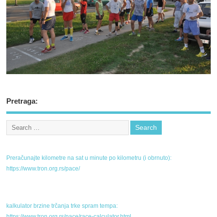
Pretraga:
Preračunajte kilometre na sat u minute po kilometru (i obrnuto):
https://www.tron.org.rs/pace/
kalkulator brzine trčanja trke spram tempa:
https://www.tron.org.rs/pace/race-calculator.html