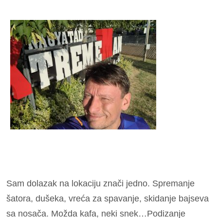
Sam dolazak na lokaciju znači jedno. Spremanje
šatora, dušeka, vreća za spavanje, skidanje bajseva
sa nosača. Možda kafa, neki snek…
Podizanje