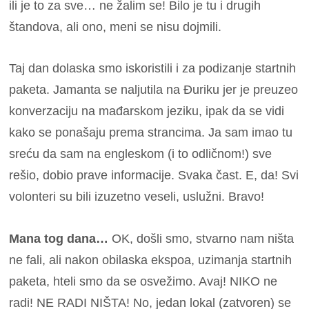
ili je to za sve… ne žalim se!
Bilo je tu i drugih
štandova, ali ono, meni se nisu dojmili.
Taj dan dolaska smo iskoristili i za podizanje startnih
paketa. Jamanta se naljutila na Đuriku jer je preuzeo
konverzaciju na mađarskom jeziku, ipak da se vidi
kako se ponašaju prema strancima.
Ja sam imao tu
sreću da sam na engleskom (i to odličnom!) sve
rešio, dobio prave informacije. Svaka čast.
E, da! Svi
volonteri su bili izuzetno veseli, uslužni. Bravo!
Mana tog dana…
OK, došli smo, stvarno nam ništa
ne fali, ali nakon obilaska ekspoa, uzimanja startnih
paketa, hteli smo da se osvežimo. Avaj! NIKO ne
radi! NE RADI NIŠTA! No, jedan lokal (zatvoren) se