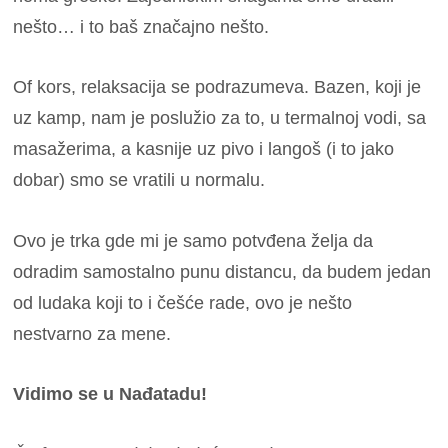
nešto… i to baš značajno nešto.
Of kors, relaksacija se podrazumeva. Bazen, koji je
uz kamp, nam je poslužio za to, u termalnoj vodi, sa
masažerima, a kasnije uz pivo i langoš (i to jako
dobar) smo se vratili u normalu.
Ovo je trka gde mi je samo potvđena želja da
odradim samostalno punu distancu, da budem jedan
od ludaka koji to i češće rade, ovo je nešto
nestvarno za mene.
Vidimo se u Nađatadu!