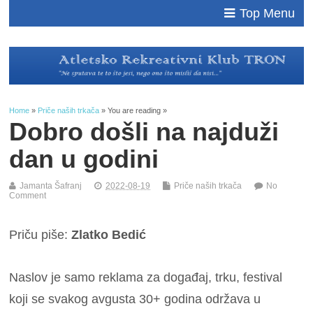
Top Menu
Home
»
Priče naših trkača
» You are reading »
Dobro došli na najduži
dan u godini
Jamanta Šafranj
2022-08-19
Priče naših trkača
No
Comment
Priču piše:
Zlatko Bedić
Naslov je samo reklama za događaj, trku, festival
koji se svakog avgusta 30+ godina održava u