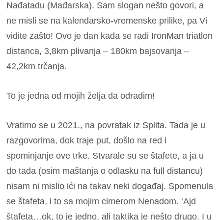
Nađatadu (Mađarska). Sam slogan nešto govori, a
ne misli se na kalendarsko-vremenske prilike, pa Vi
vidite zašto!
Ovo je dan kada se radi IronMan triatlon
distanca, 3,8km plivanja – 180km bajsovanja –
42,2km trčanja.
To je jedna od mojih želja da odradim!
Vratimo se u 2021., na povratak iz Splita. Tada je u
razgovorima, dok traje put, došlo na red i
spominjanje ove trke. Stvarale su se štafete, a ja u
do tada (osim maštanja o odlasku na full distancu)
nisam ni mislio ići na takav neki događaj.
Spomenula
se štafeta, i to sa mojim cimerom Nenadom. ‘Ajd
štafeta…ok, to je jedno, ali taktika je nešto drugo. I u