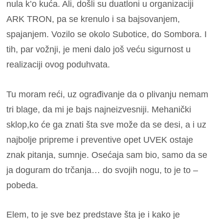
nula k’o kuća. Ali, došli su duatloni u organizaciji
ARK TRON, pa se krenulo i sa bajsovanjem,
spajanjem. Vozilo se okolo Subotice, do Sombora. I
tih, par vožnji, je meni dalo još veću sigurnost u
realizaciji ovog poduhvata.
Tu moram reći, uz ograđivanje da o plivanju nemam
tri blage, da mi je bajs najneizvesniji. Mehanički
sklop,ko će ga znati šta sve može da se desi, a i uz
najbolje pripreme i preventive opet UVEK ostaje
znak pitanja, sumnje. Osećaja sam bio, samo da se
ja doguram do trčanja… do svojih nogu, to je to –
pobeda.
Elem, to je sve bez predstave šta je i kako je