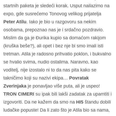
startnih paketa je sledeći korak. Usput nailazimo na
expo, gde susrećemo Tonovog velikog prijatelja
Peter Atilu
. Iako je bio u razgovoru sa nekim
osobama, prepoznao nas je i srdačno pozdravio.
Mislim da ga je Đurika kupio sa domaćom rakijom
(kruška beše?), ali opet i bez nje bi smo imali isti
tretman.
Atila je radosno prihvatio poklon, i bukvalno
se hvalio svima, nudio ostalima.
Naravno, kao
voditelj, nije izostalo ni to da nas pita kako se
takničimo koji su nazivi ekipa…
Povratak
Zverinjaka
je ponavljao više puta, ali je uspeo!
TRON CIMERI
su ipak bili lakši zadatak za upamtiti i
izgovoriti.
Da ne kažem da smo na
HI5
štandu dobili
ludačke popuste! Da li zato što je Atila bio sa nama,