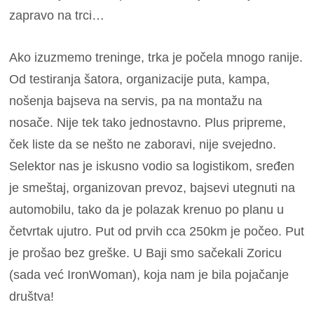
zapravo na trci…
Ako izuzmemo treninge, trka je počela mnogo ranije.
Od testiranja šatora, organizacije puta, kampa,
nošenja bajseva na servis, pa na montažu na
nosače. Nije tek tako jednostavno. Plus pripreme,
ček liste da se nešto ne zaboravi, nije svejedno.
Selektor nas je iskusno vodio sa logistikom, sređen
je smeštaj, organizovan prevoz, bajsevi utegnuti na
automobilu, tako da je polazak krenuo po planu u
četvrtak ujutro. Put od prvih cca 250km je počeo.
Put
je prošao bez greške. U Baji smo sačekali Zoricu
(sada već IronWoman), koja nam je bila pojačanje
društva!