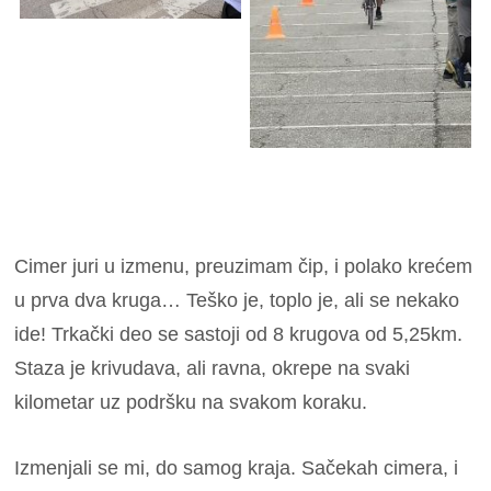
Cimer juri u izmenu, preuzimam čip, i polako krećem
u prva dva kruga… Teško je, toplo je, ali se nekako
ide! Trkački deo se sastoji od 8 krugova od 5,25km.
Staza je krivudava, ali ravna, okrepe na svaki
kilometar uz podršku na svakom koraku.
Izmenjali se mi, do samog kraja. Sačekah cimera, i