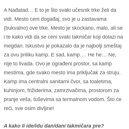
A Nađatad… E to je što svaki učesnik trke želi da
vidi. Mesto ceni događaj, svo je u zastavama
(bukvalno) ove trke. Mesto je skockano, malo, ali se
i te kako vidi da se ceni svaki takmičar koji dolazi na
megdan.
Iskustvo je pokazalo da je najbolji smeštaj
za ovu priliku kamp. E sad, kamp…. He he… Ne,
nije to livada. Ovo je ograđeni prostor, sa kamp
mestima, gde svako mesto ima priključak za struju.
Kamp ima centralni sanitarni čvor, sa toaletima,
kuhinjom, frižiderima, zamrzivačima, prostorom za
pranje veša, tuševima sa termalnom vodom. Što će
reći, sve osim divljine!
A kako li ide/idu dan/dani takmičara pre?