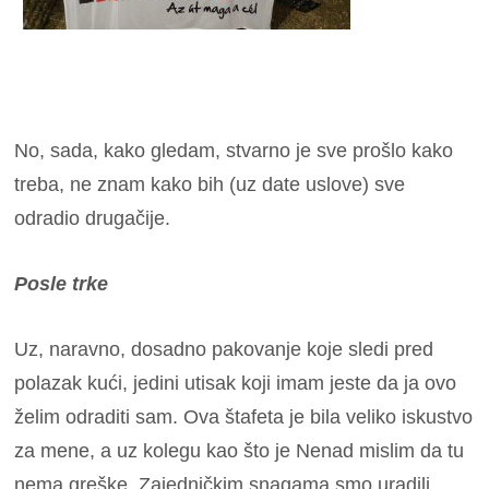
No, sada, kako gledam, stvarno je sve prošlo kako
treba, ne znam kako bih (uz date uslove) sve
odradio drugačije.
Posle trke
Uz, naravno, dosadno pakovanje koje sledi pred
polazak kući, jedini utisak koji imam jeste da ja ovo
želim odraditi sam. Ova štafeta je bila veliko iskustvo
za mene, a uz kolegu kao što je Nenad mislim da tu
nema greške. Zajedničkim snagama smo uradili