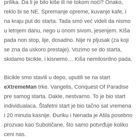
prilika. Da li je bilo kiše ili ne tokom noći? Onako,
reklo bi se NE. Spremanje opreme, kuvanje kafe, i
na kraju put do starta.
Tada smo već videli da nismo
u letnjem danu, nego u onom sivom, jesenjem. Kiša
pada non stop, lije, dosadno. Nije ni pljusak (za koji
se zna da uskoro prestaje).
Vozimo se do starta,
skidamo bicikle, i kisnemo… Kiša nemilosrdno pada.
Bicikle smo stavili u depo, uputili se na start
eXtremeMan
trke. Vangelis, Conquest Of Paradise
pre samog starta. Dakle, nestvarno.
To je bio start
individualaca. Štafetni start je bio tačno sat vremena
i 20 minuta kasnije. Đuriku i Nenada je Atila posebno
prozvao kao Subotičane, što samo potvrđuje koliko
ceni nas.