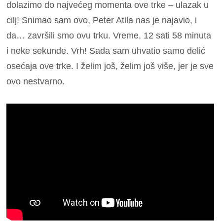
dolazimo do najvećeg momenta ove trke – ulazak u
cilj! Snimao sam ovo, Peter Atila nas je najavio, i
da… završili smo ovu trku. Vreme, 12 sati 58 minuta
i neke sekunde. Vrh!
Sada sam uhvatio samo delić
osećaja ove trke. I želim još, želim još više, jer je sve
ovo nestvarno.