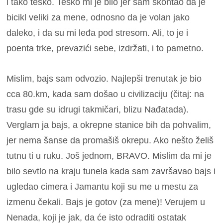
i tako teško. Teško mi je bilo jer sam skontao da je
bicikl veliki za mene, odnosno da je volan jako
daleko, i da su mi leđa pod stresom. Ali, to je i
poenta trke, prevazići sebe, izdržati, i to pametno.
Mislim, bajs sam odvozio. Najlepši trenutak je bio
cca 80.km, kada sam došao u civilizaciju (čitaj: na
trasu gde su idrugi takmičari, blizu Nađatada).
Verglam ja bajs, a okrepne stanice bih da pohvalim,
jer nema šanse da promašiš okrepu. Ako nešto želiš
tutnu ti u ruku. Još jednom, BRAVO.
Mislim da mi je
bilo sevtlo na kraju tunela kada sam završavao bajs i
ugledao cimera i Jamantu koji su me u mestu za
izmenu čekali.
Bajs je gotov (za mene)! Verujem u
Nenada, koji je jak, da će isto odraditi ostatak