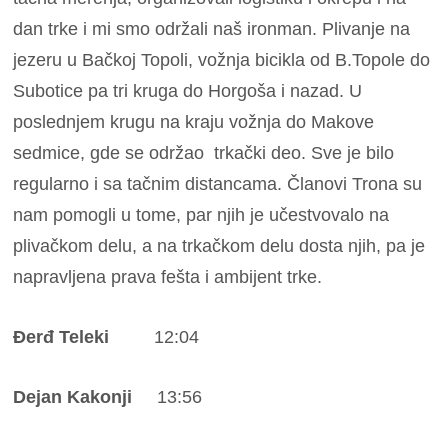
dan trke i mi smo održali naš ironman. Plivanje na
jezeru u Bačkoj Topoli, vožnja bicikla od B.Topole do
Subotice pa tri kruga do Horgoša i nazad. U
poslednjem krugu na kraju vožnja do Makove
sedmice, gde se održao trkački deo. Sve je bilo
regularno i sa tačnim distancama. Članovi Trona su
nam pomogli u tome, par njih je učestvovalo na
plivačkom delu, a na trkačkom delu dosta njih, pa je
napravljena prava fešta i ambijent trke.
Đerđ Teleki
12:04
Dejan Kakonji
13:56