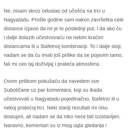
Ne, nisam skroz odustao od učešća na trci u
Nagyatadu. Prošle godine sam nakon završetka cele
distance izjavio da mi je to poslednji put, i da ako ću
i dalje dolaziti učestvovaću na nekim kraćim
distancama ili u štafetnoj kombinaciji. To i dalje stoji,
nadam se da ću imati još prilike da se pojavim tamo,
fali mi ceo taj doživljaj i prateća atmosfera.
Ovom prilikom pokušaću da navedem sve
Subotičane uz par komentara, koji su ikada
učestvovali u Nagyatadu pojedinačno, štafetno ili u
nekoj pratećoj trci. Neki stariji rezultati mi nisu
dostupni, ali nadam se da niko neće biti izostavljen.
Naravno, komentari su iz mog ugla gledanja i