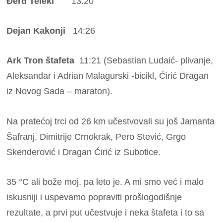
Đerđ Teleki
13:20
Dejan Kakonji
14:26
Ark Tron štafeta
11:21 (Sebastian Ludaić- plivanje,
Aleksandar i Adrian Malagurski -bicikl, Ćirić Dragan
iz Novog Sada – maraton).
Na pratećoj trci od 26 km učestvovali su još Jamanta
Šafranj, Dimitrije Crnokrak, Pero Stević, Grgo
Skenderović i Dragan Ćirić iz Subotice.
35 °C ali bože moj, pa leto je. A mi smo već i malo
iskusniji i uspevamo popraviti prošlogodišnje
rezultate, a prvi put učestvuje i neka štafeta i to sa