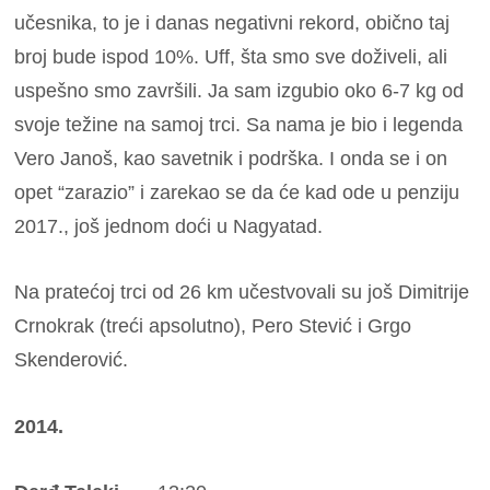
učesnika, to je i danas negativni rekord, obično taj
broj bude ispod 10%. Uff, šta smo sve doživeli, ali
uspešno smo završili. Ja sam izgubio oko 6-7 kg od
svoje težine na samoj trci. Sa nama je bio i legenda
Vero Janoš, kao savetnik i podrška. I onda se i on
opet “zarazio” i zarekao se da će kad ode u penziju
2017., još jednom doći u Nagyatad.
Na pratećoj trci od 26 km učestvovali su još Dimitrije
Crnokrak (treći apsolutno), Pero Stević i Grgo
Skenderović.
2014.