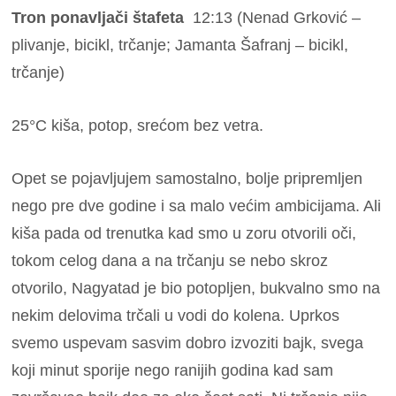
Tron ponavljači štafeta
12:13 (Nenad Grković –
plivanje, bicikl, trčanje; Jamanta Šafranj – bicikl,
trčanje)
25°C kiša, potop, srećom bez vetra.
Opet se pojavljujem samostalno, bolje pripremljen
nego pre dve godine i sa malo većim ambicijama. Ali
kiša pada od trenutka kad smo u zoru otvorili oči,
tokom celog dana a na trčanju se nebo skroz
otvorilo, Nagyatad je bio potopljen, bukvalno smo na
nekim delovima trčali u vodi do kolena. Uprkos
svemo uspevam sasvim dobro izvoziti bajk, svega
koji minut sporije nego ranijih godina kad sam