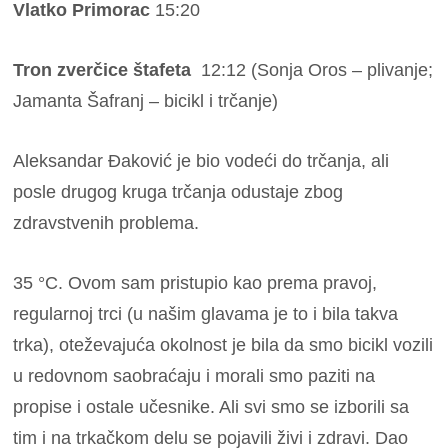
Vlatko Primorac
15:20
Tron zverčice štafeta
12:12 (Sonja Oros – plivanje;
Jamanta Šafranj – bicikl i trčanje)
Aleksandar Đaković je bio vodeći do trčanja, ali
posle drugog kruga trčanja odustaje zbog
zdravstvenih problema.
35 °C. Ovom sam pristupio kao prema pravoj,
regularnoj trci (u našim glavama je to i bila takva
trka), oteževajuća okolnost je bila da smo bicikl vozili
u redovnom saobraćaju i morali smo paziti na
propise i ostale učesnike. Ali svi smo se izborili sa
tim i na trkačkom delu se pojavili živi i zdravi. Dao