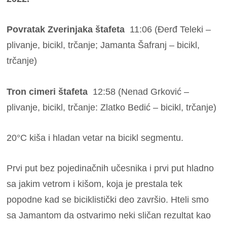
Povratak Zverinjaka štafeta
11:06 (Đerđ Teleki –
plivanje, bicikl, trčanje; Jamanta Šafranj – bicikl,
trčanje)
Tron cimeri štafeta
12:58 (Nenad Grković –
plivanje, bicikl, trčanje: Zlatko Bedić – bicikl, trčanje)
20°C kiša i hladan vetar na bicikl segmentu.
Prvi put bez pojedinačnih učesnika i prvi put hladno
sa jakim vetrom i kišom, koja je prestala tek
popodne kad se biciklistički deo završio. Hteli smo
sa Jamantom da ostvarimo neki sličan rezultat kao