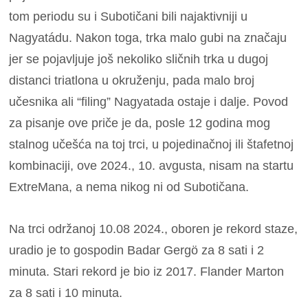
tom periodu su i Subotičani bili najaktivniji u
Nagyatádu. Nakon toga, trka malo gubi na značaju
jer se pojavljuje još nekoliko sličnih trka u dugoj
distanci triatlona u okruženju, pada malo broj
učesnika ali “filing” Nagyatada ostaje i dalje. Povod
za pisanje ove priče je da, posle 12 godina mog
stalnog učešća na toj trci, u pojedinačnoj ili štafetnoj
kombinaciji, ove 2024., 10. avgusta, nisam na startu
ExtreMana, a nema nikog ni od Subotičana.
Na trci održanoj 10.08 2024., oboren je rekord staze,
uradio je to gospodin Badar Gergö za 8 sati i 2
minuta. Stari rekord je bio iz 2017. Flander Marton
za 8 sati i 10 minuta.