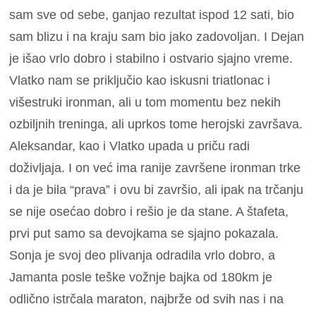
sam sve od sebe, ganjao rezultat ispod 12 sati, bio
sam blizu i na kraju sam bio jako zadovoljan. I Dejan
je išao vrlo dobro i stabilno i ostvario sjajno vreme.
Vlatko nam se priključio kao iskusni triatlonac i
višestruki ironman, ali u tom momentu bez nekih
ozbiljnih treninga, ali uprkos tome herojski završava.
Aleksandar, kao i Vlatko upada u priču radi
doživljaja. I on već ima ranije završene ironman trke
i da je bila “prava” i ovu bi završio, ali ipak na trčanju
se nije osećao dobro i rešio je da stane. A štafeta,
prvi put samo sa devojkama se sjajno pokazala.
Sonja je svoj deo plivanja odradila vrlo dobro, a
Jamanta posle teške vožnje bajka od 180km je
odlično istrčala maraton, najbrže od svih nas i na