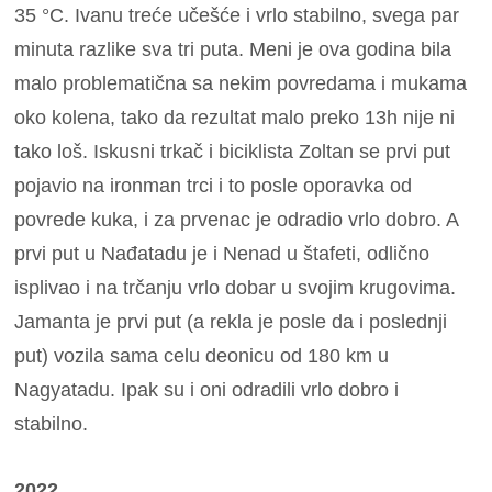
35 °C. Ivanu treće učešće i vrlo stabilno, svega par
minuta razlike sva tri puta. Meni je ova godina bila
malo problematična sa nekim povredama i mukama
oko kolena, tako da rezultat malo preko 13h nije ni
tako loš. Iskusni trkač i biciklista Zoltan se prvi put
pojavio na ironman trci i to posle oporavka od
povrede kuka, i za prvenac je odradio vrlo dobro. A
prvi put u Nađatadu je i Nenad u štafeti, odlično
isplivao i na trčanju vrlo dobar u svojim krugovima.
Jamanta je prvi put (a rekla je posle da i poslednji
put) vozila sama celu deonicu od 180 km u
Nagyatadu. Ipak su i oni odradili vrlo dobro i
stabilno.
2022.