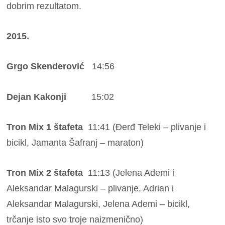
dobrim rezultatom.
2015.
Grgo Skenderović
14:56
Dejan Kakonji
15:02
Tron Mix 1 štafeta
11:41 (Đerđ Teleki – plivanje i
bicikl, Jamanta Šafranj – maraton)
Tron Mix 2 štafeta
11:13 (Jelena Ademi i
Aleksandar Malagurski – plivanje, Adrian i
Aleksandar Malagurski, Jelena Ademi – bicikl,
trčanje isto svo troje naizmenično)