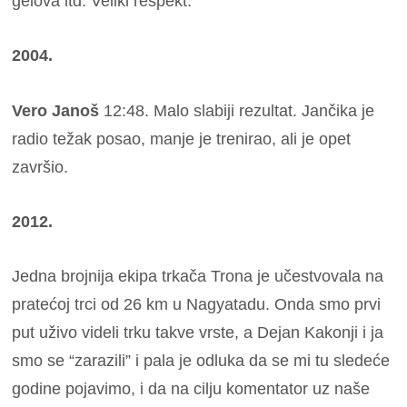
gelova itd. Veliki respekt.
2004.
Vero Janoš
12:48. Malo slabiji rezultat. Jančika je
radio težak posao, manje je trenirao, ali je opet
završio.
2012.
Jedna brojnija ekipa trkača Trona je učestvovala na
pratećoj trci od 26 km u Nagyatadu. Onda smo prvi
put uživo videli trku takve vrste, a Dejan Kakonji i ja
smo se “zarazili” i pala je odluka da se mi tu sledeće
godine pojavimo, i da na cilju komentator uz naše