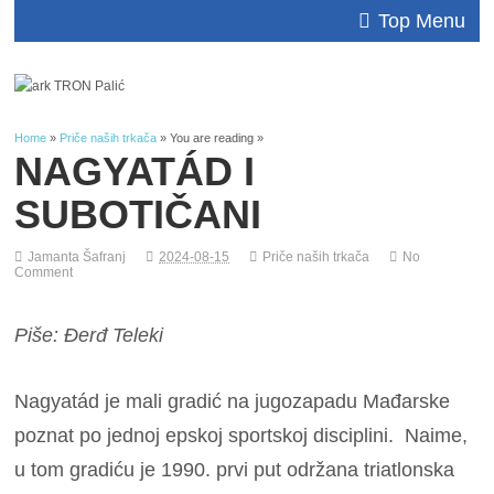
Top Menu
Home
»
Priče naših trkača
» You are reading »
NAGYATÁD I
SUBOTIČANI
Jamanta Šafranj
2024-08-15
Priče naših trkača
No
Comment
Piše: Đerđ Teleki
Nagyatád je mali gradić na jugozapadu Mađarske
poznat po jednoj epskoj sportskoj disciplini. Naime,
u tom gradiću je 1990. prvi put održana triatlonska