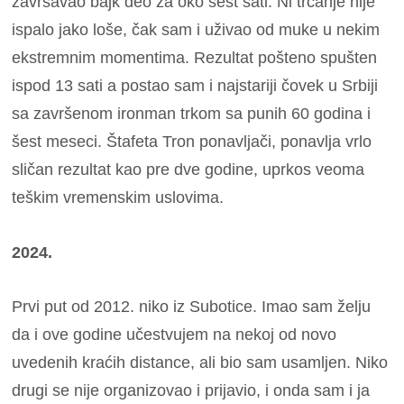
završavao bajk deo za oko šest sati. Ni trčanje nije
ispalo jako loše, čak sam i uživao od muke u nekim
ekstremnim momentima. Rezultat pošteno spušten
ispod 13 sati a postao sam i najstariji čovek u Srbiji
sa završenom ironman trkom sa punih 60 godina i
šest meseci. Štafeta Tron ponavljači, ponavlja vrlo
sličan rezultat kao pre dve godine, uprkos veoma
teškim vremenskim uslovima.
2024.
Prvi put od 2012. niko iz Subotice. Imao sam želju
da i ove godine učestvujem na nekoj od novo
uvedenih kraćih distance, ali bio sam usamljen. Niko
drugi se nije organizovao i prijavio, i onda sam i ja