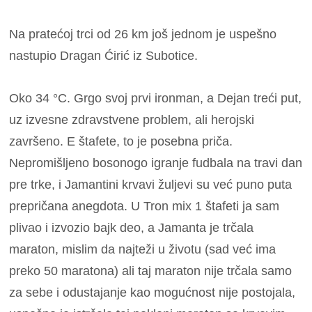
Na pratećoj trci od 26 km još jednom je uspešno
nastupio Dragan Ćirić iz Subotice.
Oko 34 °C. Grgo svoj prvi ironman, a Dejan treći put,
uz izvesne zdravstvene problem, ali herojski
završeno. E štafete, to je posebna priča.
Nepromišljeno bosonogo igranje fudbala na travi dan
pre trke, i Jamantini krvavi žuljevi su već puno puta
prepričana anegdota. U Tron mix 1 štafeti ja sam
plivao i izvozio bajk deo, a Jamanta je trčala
maraton, mislim da najteži u životu (sad već ima
preko 50 maratona) ali taj maraton nije trčala samo
za sebe i odustajanje kao mogućnost nije postojala,