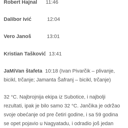
Robert Hajnal
11:46
Dalibor Ivić
12:04
Vero Janoš
13:01
Kristian Tašković
13:41
JaMiVan štafeta
10:18 (Ivan Pivarčik – plivanje,
bicikl, trčanje; Jamanta Šafranj – bicikl, trčanje)
32 °C. Najbrojnija ekipa iz Subotice, i najbolji
rezultati, ipak je bilo samo 32 °C. Jančika je održao
svoje obećanje od pre četiri godine, i sa 59 godina
se opet pojavio u Nagyatadu, i odradio još jedan