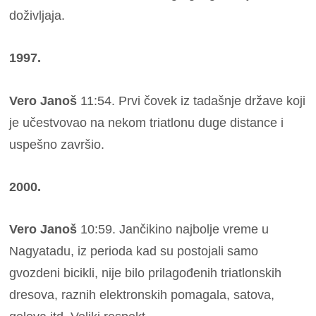
doživljaja.
1997.
Vero Janoš
11:54. Prvi čovek iz tadašnje države koji
je učestvovao na nekom triatlonu duge distance i
uspešno završio.
2000.
Vero Janoš
10:59. Jančikino najbolje vreme u
Nagyatadu, iz perioda kad su postojali samo
gvozdeni bicikli, nije bilo prilagođenih triatlonskih
dresova, raznih elektronskih pomagala, satova,