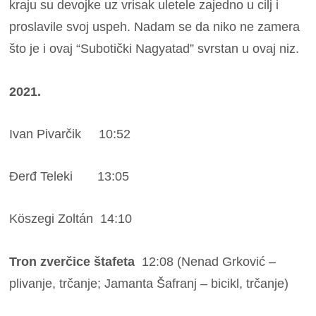
kraju su devojke uz vrisak uletele zajedno u cilj i
proslavile svoj uspeh. Nadam se da niko ne zamera
što je i ovaj “Subotički Nagyatad” svrstan u ovaj niz.
2021.
Ivan Pivarčik 10:52
Đerđ Teleki 13:05
Köszegi Zoltán 14:10
Tron zverčice štafeta
12:08 (Nenad Grković –
plivanje, trčanje; Jamanta Šafranj – bicikl, trčanje)