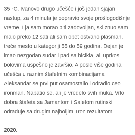
35 °C. Ivanovo drugo učešće i još jedan sjajan
nastup, za 4 minuta je popravio svoje prošlogodišnje
vreme. I ja sam morao biti zadovoljan, skliznuo sam
malo preko 12 sati ali sam opet ostvario plasman,
treće mesto u kategoriji 55 do 59 godina. Dejan je
imao nezgodan sudar i pad sa bicikla, ali uprkos
bolovima uspešno je završio. A posle više godina
učešća u raznim štafetnim kombinacijama
Aleksandar se prvi put osamostalio i odradio ceo
ironman. Napatio se, ali je vredelo svih muka. Vrlo
dobra štafeta sa Jamantom i Saletom rutinski
odrađuje sa drugim najboljim Tron rezultatom.
2020.