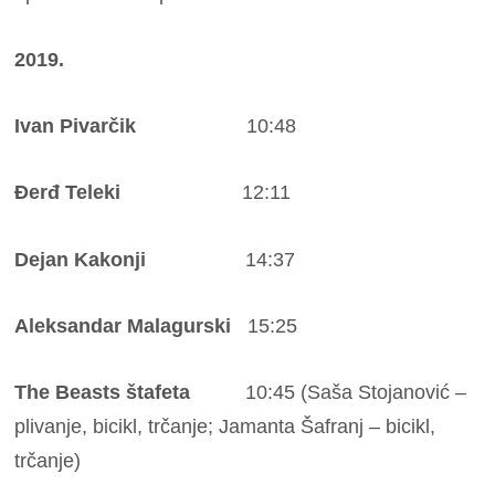
2019.
Ivan Pivarčik
10:48
Đerđ Teleki
12:11
Dejan Kakonji
14:37
Aleksandar Malagurski
15:25
The Beasts štafeta
10:45 (Saša Stojanović –
plivanje, bicikl, trčanje; Jamanta Šafranj – bicikl,
trčanje)