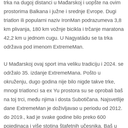
trka na dugoj distanci u Mađarskoj i uopšte na ovim
prostorima Balkana i južne i srednje Evrope. Dugi
triatlon ili popularni naziv IronMan podrazumeva 3,8
km plivanja, 180 km vožnje bicikla i trčanje maratona
42,2 km u jednom cugu. U Nagyatádu se ta trka
održava pod imenom ExtremeMan.
U Mađarskoj ovaj sport ima veliku tradiciju i 2024. se
održalo 35. izdanje ExtremeMana. Pošto u
okruženju, dugo godina nije bilo nigde takve trke,
mnogi triatlonci sa ex Yu prostora su se oprobali baš
na toj trci, među njima i dosta Subotičana. Najsvetlije
dane ExtremeMan je doživljavao u periodu od 2012.
do 2019., kad je svake godine bilo preko 600
pojedinaca i više stotina štafetnih učesnika. Baš u