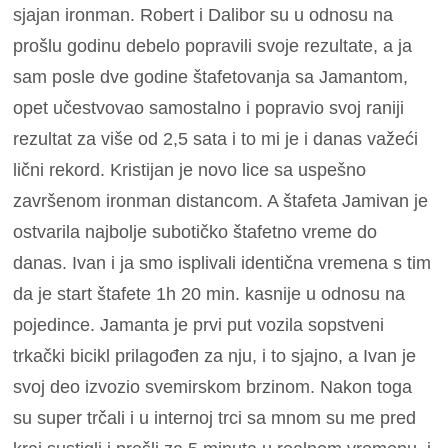
sjajan ironman. Robert i Dalibor su u odnosu na
prošlu godinu debelo popravili svoje rezultate, a ja
sam posle dve godine štafetovanja sa Jamantom,
opet učestvovao samostalno i popravio svoj raniji
rezultat za više od 2,5 sata i to mi je i danas važeći
lični rekord. Kristijan je novo lice sa uspešno
završenom ironman distancom. A štafeta Jamivan je
ostvarila najbolje subotičko štafetno vreme do
danas. Ivan i ja smo isplivali identična vremena s tim
da je start štafete 1h 20 min. kasnije u odnosu na
pojedince. Jamanta je prvi put vozila sopstveni
trkački bicikl prilagođen za nju, i to sjajno, a Ivan je
svoj deo izvozio svemirskom brzinom. Nakon toga
su super trčali i u internoj trci sa mnom su me pred