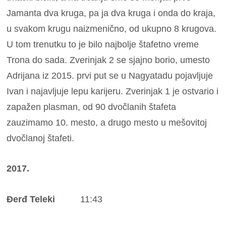
Jamanta dva kruga, pa ja dva kruga i onda do kraja,
u svakom krugu naizmenično, od ukupno 8 krugova.
U tom trenutku to je bilo najbolje štafetno vreme
Trona do sada. Zverinjak 2 se sjajno borio, umesto
Adrijana iz 2015. prvi put se u Nagyatadu pojavljuje
Ivan i najavljuje lepu karijeru. Zverinjak 1 je ostvario i
zapažen plasman, od 90 dvočlanih štafeta
zauzimamo 10. mesto, a drugo mesto u mešovitoj
dvočlanoj štafeti.
2017.
Đerđ Teleki
11:43