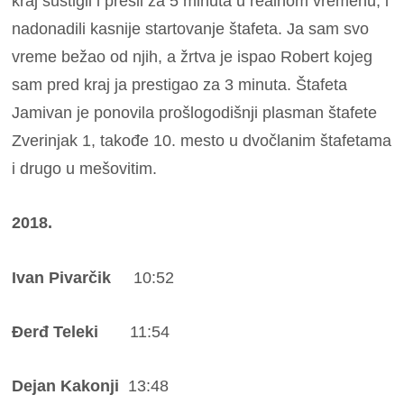
kraj sustigli i prešli za 5 minuta u realnom vremenu, i
nadonadili kasnije startovanje štafeta. Ja sam svo
vreme bežao od njih, a žrtva je ispao Robert kojeg
sam pred kraj ja prestigao za 3 minuta. Štafeta
Jamivan je ponovila prošlogodišnji plasman štafete
Zverinjak 1, takođe 10. mesto u dvočlanim štafetama
i drugo u mešovitim.
2018.
Ivan Pivarčik
10:52
Đerđ Teleki
11:54
Dejan Kakonji
13:48