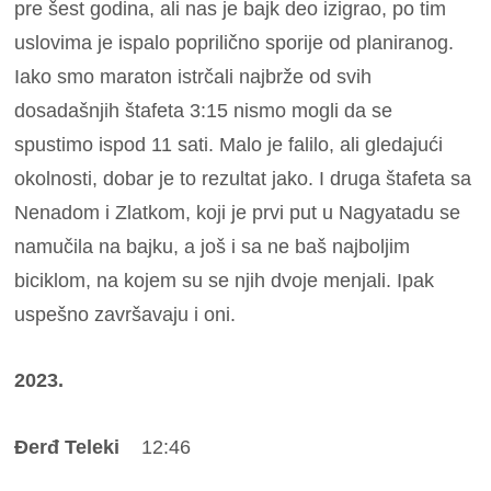
pre šest godina, ali nas je bajk deo izigrao, po tim
uslovima je ispalo poprilično sporije od planiranog.
Iako smo maraton istrčali najbrže od svih
dosadašnjih štafeta 3:15 nismo mogli da se
spustimo ispod 11 sati. Malo je falilo, ali gledajući
okolnosti, dobar je to rezultat jako. I druga štafeta sa
Nenadom i Zlatkom, koji je prvi put u Nagyatadu se
namučila na bajku, a još i sa ne baš najboljim
biciklom, na kojem su se njih dvoje menjali. Ipak
uspešno završavaju i oni.
2023.
Đerđ Teleki
12:46