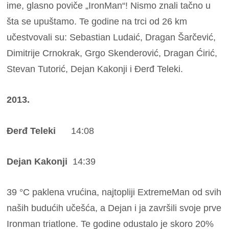
ime, glasno poviče „IronMan“! Nismo znali tačno u
šta se upuštamo. Te godine na trci od 26 km
učestvovali su: Sebastian Ludaić, Dragan Šarčević,
Dimitrije Crnokrak, Grgo Skenderović, Dragan Ćirić,
Stevan Tutorić, Dejan Kakonji i Đerđ Teleki.
2013.
Đerđ Teleki
14:08
Dejan Kakonji
14:39
39 °C paklena vrućina, najtopliji ExtremeMan od svih
naših budućih učešća, a Dejan i ja završili svoje prve
Ironman triatlone. Te godine odustalo je skoro 20%