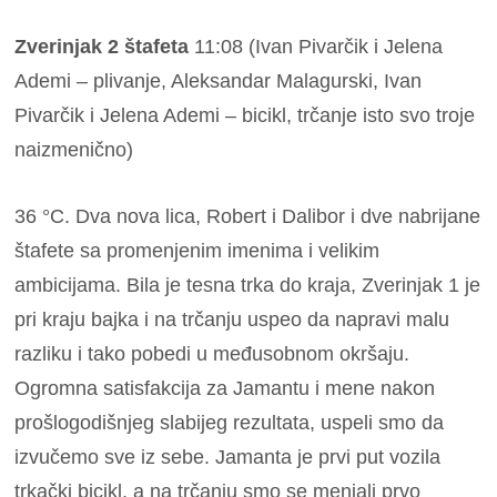
Zverinjak 2 štafeta
11:08 (Ivan Pivarčik i Jelena
Ademi – plivanje, Aleksandar Malagurski, Ivan
Pivarčik i Jelena Ademi – bicikl, trčanje isto svo troje
naizmenično)
36 °C. Dva nova lica, Robert i Dalibor i dve nabrijane
štafete sa promenjenim imenima i velikim
ambicijama. Bila je tesna trka do kraja, Zverinjak 1 je
pri kraju bajka i na trčanju uspeo da napravi malu
razliku i tako pobedi u međusobnom okršaju.
Ogromna satisfakcija za Jamantu i mene nakon
prošlogodišnjeg slabijeg rezultata, uspeli smo da
izvučemo sve iz sebe. Jamanta je prvi put vozila
trkački bicikl, a na trčanju smo se menjali prvo