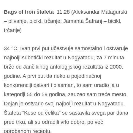
Bags of Iron štafeta
11:28 (Aleksandar Malagurski
– plivanje, bicikl, trčanje; Jamanta Šafranj – bicikl,
trčanje)
34 °C. Ivan prvi put učestvuje samostalno i ostvaruje
najbolji subotički rezultat u Nagyatadu, za 7 minuta
brže od Jančikinog antologijskog rezultata iz 2000.
godine. A prvi put da neko u pojedinačnoj
konkurenciji ostvari i plasman, to sam uradio ja u
kategoriji 55 do 59 godina, zauzeo sam treće mesto.
Dejan je ostvario svoj najbolji rezultat u Nagyatadu.
Štafeta “Kese od čelika” se sastavila svega par dana
pred trku, ali su odradili vrlo dobro, po već
oprobanom receptu.