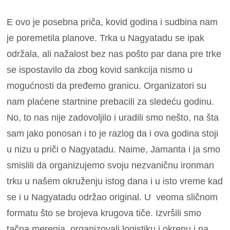
E ovo je posebna priča, kovid godina i sudbina nam
je poremetila planove. Trka u Nagyatadu se ipak
održala, ali nažalost bez nas pošto par dana pre trke
se ispostavilo da zbog kovid sankcija nismo u
mogućnosti da pređemo granicu. Organizatori su
nam plaćene startnine prebacili za sledeću godinu.
No, to nas nije zadovoljilo i uradili smo nešto, na šta
sam jako ponosan i to je razlog da i ova godina stoji
u nizu u priči o Nagyatadu. Naime, Jamanta i ja smo
smislili da organizujemo svoju nezvaničnu ironman
trku u našem okruženju istog dana i u isto vreme kad
se i u Nagyatadu održao original. U veoma sličnom
formatu što se brojeva krugova tiče. Izvršili smo
tačna merenja, organizovali logistiku i okrepu i na