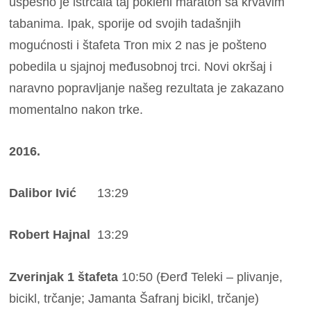
uspešno je istrčala taj pokleni maraton sa krvavim
tabanima. Ipak, sporije od svojih tadašnjih
mogućnosti i štafeta Tron mix 2 nas je pošteno
pobedila u sjajnoj međusobnoj trci. Novi okršaj i
naravno popravljanje našeg rezultata je zakazano
momentalno nakon trke.
2016.
Dalibor Ivić
13:29
Robert Hajnal
13:29
Zverinjak 1 štafeta
10:50 (Đerđ Teleki – plivanje,
bicikl, trčanje; Jamanta Šafranj bicikl, trčanje)