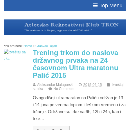
Top Menu
You are here:
Home
»
Graovac Dejan
Trening trkom do naslova
državnog prvaka na 24
časovnom Ultra maratonu
Palić 2015
Aleksandar Malagurski
2015-06-15
Izveštaji
sa trka
No Comment
Ovogodišnji ultramaraton na Paliću održan je 13.
i 14 juna po veoma toplom i teškom vremenu i za
trčanje. Održane su trke na 6h, 12h i 24h, kao i
trke…