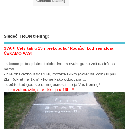
Continue Reading
Sledeći TRON trening:
SVAKI Četvrtak u 19h prekoputa "Rodića" kod semafora.
ČEKAMO VAS!
- učešće je besplatno i slobodno za svakoga ko želi da trči sa
nama..
- nije obavezno istrčati 6k, možete i 4km (okret na 2km) ili pak
2km (okret na 1km) - kome kako odgovara ...
- dođite kad god ste u mogućnosti - to je Vaš trening!
... i ne zaboravite, start trke je u 19h !!!